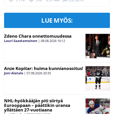
LUE MYÖS:
Zdeno Chara onnettomuudessa
Lauri Saastamoinen
|
08.08.2026
16:12
Anze Kopitar: huima kunnianosoitus!
Joni Alatalo
|
07.08.2026
20:35
NHL-hyökkääjän piti siirtyä
Eurooppaan – päättikin uransa
yllättäen 27-vuotiaana