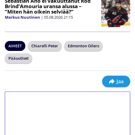
Sebastian Aho ei vakuuttanut Rod
Brind’Amouria uransa alussa –
”Miten hän oikein selviää?”
Markus Nuutinen
|
05.08.2026
21:15
AIHEET
Chiarelli Peter
Edmonton Oilers
Pääuutiset
Jaa
1€ = 10€ arvosta
ilmaiskierroksia ilman
kierrätystä!