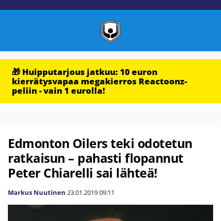
🎁 Huipputarjous jatkuu: 10 euron
kierrätysvapaa megakierros Reactoonz-
peliin - vain 1 eurolla!
Edmonton Oilers teki odotetun
ratkaisun – pahasti flopannut
Peter Chiarelli sai lähteä!
Markus Nuutinen
23.01.2019
09:11