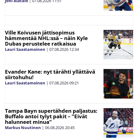
Joni Alatalo
|
07.08.2026
17:51
Ville Koivusen jättisopimus
hämmentää NHL:ssä – näin Kyle
Dubas perustelee ratkaisua
Lauri Saastamoinen
|
07.08.2026
12:34
Evander Kane: nyt tärähti yllättävä
siirtohuhu!
Lauri Saastamoinen
|
07.08.2026
09:21
Tampa Bayn supertähden paljastus:
Buffalo antoi tylyt pakit – ”Eivät
halunneet minua”
Markus Nuutinen
|
06.08.2026
20:45