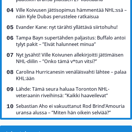
Ville Koivusen jättisopimus hämmentää NHL:ssä –
näin Kyle Dubas perustelee ratkaisua
Evander Kane: nyt tärähti yllättävä siirtohuhu!
Tampa Bayn supertähden paljastus: Buffalo antoi
tylyt pakit – ”Eivät halunneet minua”
Nyt jysähti! Ville Koivunen allekirjoitti jättimäisen
NHL-diilin – ”Onko tämä v*tun vitsi?”
Carolina Hurricanesin venäläisvahti lähtee – palaa
KHL:ään
Lähde: Tämä seura haluaa Toronton NHL-
veteraanin riveihinsä: ”Kaikki haaveilevat”
Sebastian Aho ei vakuuttanut Rod Brind’Amouria
uransa alussa – ”Miten hän oikein selviää?”