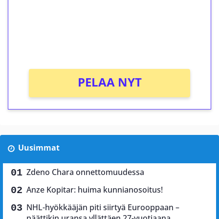
Talleta 1€
Saat heti 50 ilmaiskierrosta Tuohi 1000 -
peliin (arvo 0,20€ per kierros)!
Ei kierrätysvaatimusta!
PELAA NYT
Uusimmat
Zdeno Chara onnettomuudessa
Anze Kopitar: huima kunnianosoitus!
NHL-hyökkääjän piti siirtyä Eurooppaan –
päättikin uransa yllättäen 27-vuotiaana