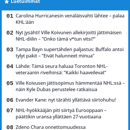
Luetuimmat
Carolina Hurricanesin venäläisvahti lähtee – palaa
KHL:ään
Nyt jysähti! Ville Koivunen allekirjoitti jättimäisen
NHL-diilin – ”Onko tämä v*tun vitsi?”
Tampa Bayn supertähden paljastus: Buffalo antoi
tylyt pakit – ”Eivät halunneet minua”
Lähde: Tämä seura haluaa Toronton NHL-
veteraanin riveihinsä: ”Kaikki haaveilevat”
Ville Koivusen jättisopimus hämmentää NHL:ssä –
näin Kyle Dubas perustelee ratkaisua
Evander Kane: nyt tärähti yllättävä siirtohuhu!
NHL-hyökkääjän piti siirtyä Eurooppaan –
päättikin uransa yllättäen 27-vuotiaana
Zdeno Chara onnettomuudessa