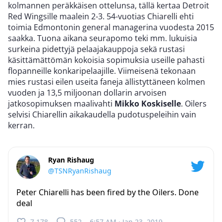
kolmannen peräkkäisen ottelunsa, tällä kertaa Detroit
Red Wingsille maalein 2-3. 54-vuotias Chiarelli ehti
toimia Edmontonin general managerina vuodesta 2015
saakka. Tuona aikana seurapomo teki mm. lukuisia
surkeina pidettyjä pelaajakauppoja sekä rustasi
käsittämättömän kokoisia sopimuksia useille pahasti
flopanneille konkaripelaajille. Viimeisenä tekonaan
mies rustasi eilen useita faneja ällistyttäneen kolmen
vuoden ja 13,5 miljoonan dollarin arvoisen
jatkosopimuksen maalivahti
Mikko Koskiselle
. Oilers
selvisi Chiarellin aikakaudella pudotuspeleihin vain
kerran.
Ryan Rishaug
@TSNRyanRishaug
Peter Chiarelli has been fired by the Oilers. Done
deal
7,178
552
6:57 AM · Jan 23, 2019