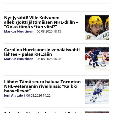
Nyt jysähti! Ville Koivunen
allekirjoitti jättimäisen NHL-diilin –
”Onko tämä v*tun vitsi?”
Markus Nuutinen
|
06.08.2026
18:15
Carolina Hurricanesin venäläisvahti
lähtee – palaa KHL:ään
Markus Nuutinen
|
06.08.2026
16:26
Lähde: Tämä seura haluaa Toronton
NHL-veteraanin riveihinsä: ”Kaikki
haaveilevat”
Joni Alatalo
|
06.08.2026
14:22