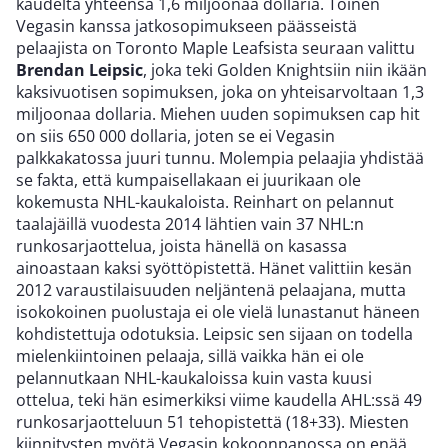
kaudelta yhteensä 1,6 miljoonaa dollaria. Toinen
Vegasin kanssa jatkosopimukseen päässeistä
pelaajista on Toronto Maple Leafsista seuraan valittu
Brendan Leipsic
, joka teki Golden Knightsiin niin ikään
kaksivuotisen sopimuksen, joka on yhteisarvoltaan 1,3
miljoonaa dollaria. Miehen uuden sopimuksen cap hit
on siis 650 000 dollaria, joten se ei Vegasin
palkkakatossa juuri tunnu. Molempia pelaajia yhdistää
se fakta, että kumpaisellakaan ei juurikaan ole
kokemusta NHL-kaukaloista. Reinhart on pelannut
taalajäillä vuodesta 2014 lähtien vain 37 NHL:n
runkosarjaottelua, joista hänellä on kasassa
ainoastaan kaksi syöttöpistettä. Hänet valittiin kesän
2012 varaustilaisuuden neljäntenä pelaajana, mutta
isokokoinen puolustaja ei ole vielä lunastanut häneen
kohdistettuja odotuksia. Leipsic sen sijaan on todella
mielenkiintoinen pelaaja, sillä vaikka hän ei ole
pelannutkaan NHL-kaukaloissa kuin vasta kuusi
ottelua, teki hän esimerkiksi viime kaudella AHL:ssä 49
runkosarjaotteluun 51 tehopistettä (18+33). Miesten
kiinnitysten myötä Vegasin kokoonpanossa on enää