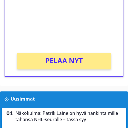
kierrätystä!
Talleta 1€
Saat heti 50 ilmaiskierrosta Tuohi 1000 -
peliin (arvo 0,20€ per kierros)!
Ei kierrätysvaatimusta!
PELAA NYT
Uusimmat
Näkökulma: Patrik Laine on hyvä hankinta mille
tahansa NHL-seuralle – tässä syy