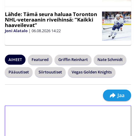
Lähde: Tämä seura haluaa Toronton
NHL-veteraanin riveihinsä: ”Kaikki
haaveilevat”
Joni Alatalo
|
06.08.2026
14:22
AIHEET
Featured
Griffin Reinhart
Nate Schmidt
Pääuutiset
Siirtouutiset
Vegas Golden Knights
Jaa
1€ = 10€ arvosta
ilmaiskierroksia ilman