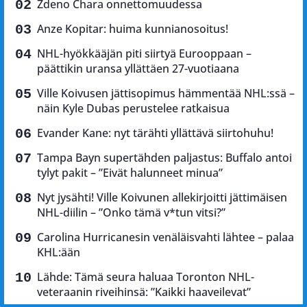
Zdeno Chara onnettomuudessa
Anze Kopitar: huima kunnianosoitus!
NHL-hyökkääjän piti siirtyä Eurooppaan –
päättikin uransa yllättäen 27-vuotiaana
Ville Koivusen jättisopimus hämmentää NHL:ssä –
näin Kyle Dubas perustelee ratkaisua
Evander Kane: nyt tärähti yllättävä siirtohuhu!
Tampa Bayn supertähden paljastus: Buffalo antoi
tylyt pakit – ”Eivät halunneet minua”
Nyt jysähti! Ville Koivunen allekirjoitti jättimäisen
NHL-diilin – ”Onko tämä v*tun vitsi?”
Carolina Hurricanesin venäläisvahti lähtee – palaa
KHL:ään
Lähde: Tämä seura haluaa Toronton NHL-
veteraanin riveihinsä: ”Kaikki haaveilevat”