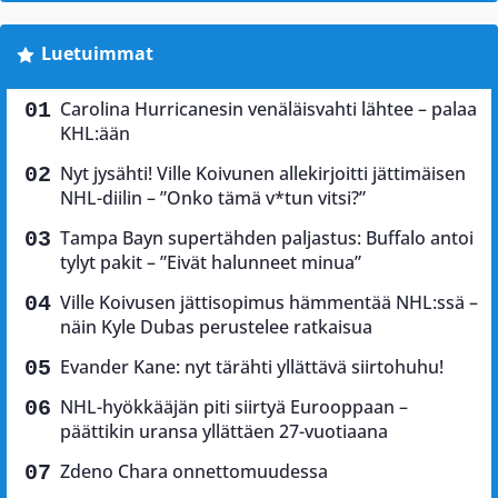
Luetuimmat
Carolina Hurricanesin venäläisvahti lähtee – palaa
KHL:ään
Nyt jysähti! Ville Koivunen allekirjoitti jättimäisen
NHL-diilin – ”Onko tämä v*tun vitsi?”
Tampa Bayn supertähden paljastus: Buffalo antoi
tylyt pakit – ”Eivät halunneet minua”
Ville Koivusen jättisopimus hämmentää NHL:ssä –
näin Kyle Dubas perustelee ratkaisua
Evander Kane: nyt tärähti yllättävä siirtohuhu!
NHL-hyökkääjän piti siirtyä Eurooppaan –
päättikin uransa yllättäen 27-vuotiaana
Zdeno Chara onnettomuudessa