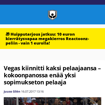
🎁 Huipputarjous jatkuu: 10 euron
kierrätysvapaa megakierros Reactoonz-
peliin - vain 1 eurolla!
Vegas kiinnitti kaksi pelaajaansa –
kokoonpanossa enää yksi
sopimukseton pelaaja
Juuso Silén
16.07.2017
13:16