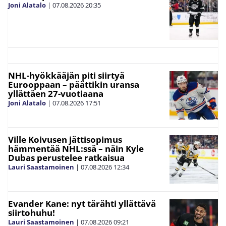
Joni Alatalo
|
07.08.2026
20:35
NHL-hyökkääjän piti siirtyä
Eurooppaan – päättikin uransa
yllättäen 27-vuotiaana
Joni Alatalo
|
07.08.2026
17:51
Ville Koivusen jättisopimus
hämmentää NHL:ssä – näin Kyle
Dubas perustelee ratkaisua
Lauri Saastamoinen
|
07.08.2026
12:34
Evander Kane: nyt tärähti yllättävä
siirtohuhu!
Lauri Saastamoinen
|
07.08.2026
09:21