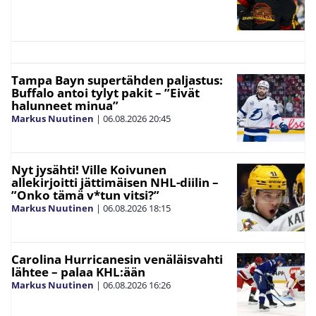
Tampa Bayn supertähden paljastus:
Buffalo antoi tylyt pakit – ”Eivät
halunneet minua”
Markus Nuutinen
|
06.08.2026
20:45
Nyt jysähti! Ville Koivunen
allekirjoitti jättimäisen NHL-diilin –
”Onko tämä v*tun vitsi?”
Markus Nuutinen
|
06.08.2026
18:15
Carolina Hurricanesin venäläisvahti
lähtee – palaa KHL:ään
Markus Nuutinen
|
06.08.2026
16:26