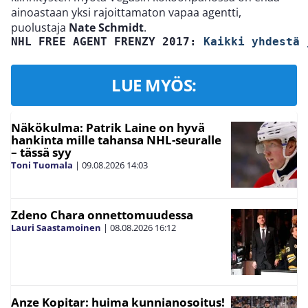
ainoastaan yksi rajoittamaton vapaa agentti,
puolustaja
Nate Schmidt
.
NHL FREE AGENT FRENZY 2017: 
Kaikki yhdestä 
LUE MYÖS:
Näkökulma: Patrik Laine on hyvä
hankinta mille tahansa NHL-seuralle
– tässä syy
Toni Tuomala
|
09.08.2026
14:03
Zdeno Chara onnettomuudessa
Lauri Saastamoinen
|
08.08.2026
16:12
Anze Kopitar: huima kunnianosoitus!