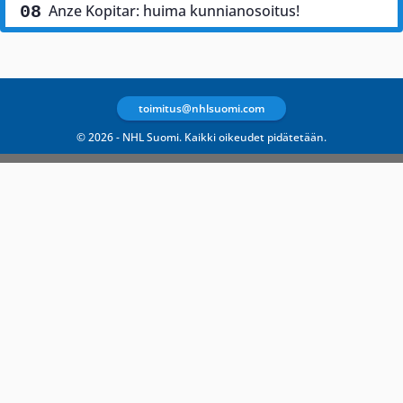
Anze Kopitar: huima kunnianosoitus!
toimitus@nhlsuomi.com
© 2026 - NHL Suomi. Kaikki oikeudet pidätetään.