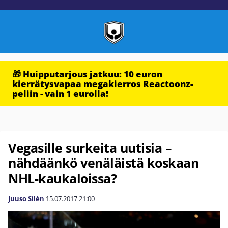
🎁 Huipputarjous jatkuu: 10 euron
kierrätysvapaa megakierros Reactoonz-
peliin - vain 1 eurolla!
Vegasille surkeita uutisia –
nähdäänkö venäläistä koskaan
NHL-kaukaloissa?
Juuso Silén
15.07.2017
21:00