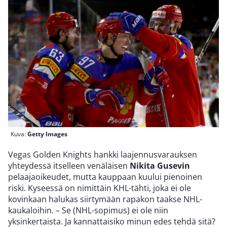
Kuva:
Getty Images
Vegas Golden Knights hankki laajennusvarauksen
yhteydessä itselleen venäläisen
Nikita Gusevin
pelaajaoikeudet, mutta kauppaan kuului pienoinen
riski. Kyseessä on nimittäin KHL-tähti, joka ei ole
kovinkaan halukas siirtymään rapakon taakse NHL-
kaukaloihin. – Se (NHL-sopimus) ei ole niin
yksinkertaista. Ja kannattaisiko minun edes tehdä sitä?