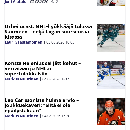
Joni Alatalo
|
05.08.2026
14:12
Urheilucast: NHL-hyökkääjä tulossa
Suomeen – neljä Liigan suurseuraa
kisassa
Lauri Saastamoinen
|
05.08.2026
10:05
Konsta Helenius sai jättikehut –
verrataan jo NHL:n
supertulokkaisiin
Markus Nuutinen
|
04.08.2026
18:05
Leo Carlssonista huima arvio –
joukkuekaveri: ”Siitä ei ole
epäilystäkään”
Markus Nuutinen
|
04.08.2026
15:30