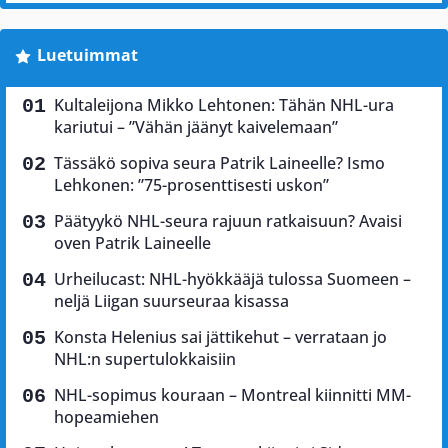
Luetuimmat
Kultaleijona Mikko Lehtonen: Tähän NHL-ura
kariutui – ”Vähän jäänyt kaivelemaan”
Tässäkö sopiva seura Patrik Laineelle? Ismo
Lehkonen: ”75-prosenttisesti uskon”
Päätyykö NHL-seura rajuun ratkaisuun? Avaisi
oven Patrik Laineelle
Urheilucast: NHL-hyökkääjä tulossa Suomeen –
neljä Liigan suurseuraa kisassa
Konsta Helenius sai jättikehut – verrataan jo
NHL:n supertulokkaisiin
NHL-sopimus kouraan – Montreal kiinnitti MM-
hopeamiehen