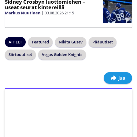
Sidney Crosbyn luottomiehen –
useat seurat kintereillä
Markus Nuutinen
|
03.08.2026
21:15
AIHEET
Featured
Nikita Gusev
Pääuutiset
Siirtouutiset
Vegas Golden Knights
Jaa
1€ = 10€ arvosta
ilmaiskierroksia ilman
kierrätystä!
Talleta 1€