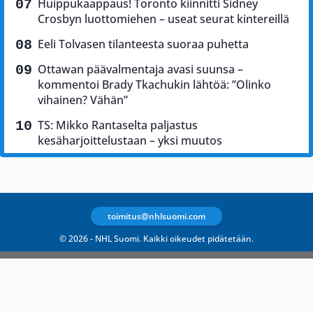
Huippukaappaus! Toronto kiinnitti Sidney
Crosbyn luottomiehen – useat seurat kintereillä
Eeli Tolvasen tilanteesta suoraa puhetta
Ottawan päävalmentaja avasi suunsa –
kommentoi Brady Tkachukin lähtöä: ”Olinko
vihainen? Vähän”
TS: Mikko Rantaselta paljastus
kesäharjoittelustaan – yksi muutos
toimitus@nhlsuomi.com
© 2026 - NHL Suomi. Kaikki oikeudet pidätetään.