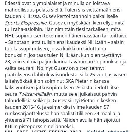
Edessä ovat olympialaiset ja minulla on loistava
mahdollisuus pelata siellä. Tulen siis viettämään ensi
kauden KHL:ssä, Gusev kertoi taannoin paikalliselle
Sports Ekspressille
. Gusev ei myöskään kierrellyt, mitä
tuli raha-asioihin. Hän nimittäin tiesi tarkalleen, mitä
NHL-sopimuksen tekeminen hänen iässään tarkoittaisi.
– Sanotaan, että tulisin ensi kaudeksi NHL:ään – saisin
tulokassopimuksen, jossa kaikki on sidottuina
bonuksiin. Jos taas tulen NHL:ään, kun olen täyttänyt
28, voin solmia paljon kannattavamman sopimuksen ja
valita seurani. No, nyt Gusev on sitten tehnyt
päätöksensä lähitulevaisuudesta, sillä 25-vuotias vasen
laitahyökkääjä on solminut SKA Pietarin kanssa
kaksivuotisen jatkosopimuksen. Asiasta tiedotti itse
seura
Twitter-tilillään
, mutta se ei julkaissut pahvin
taloudellisia seikkoja. Gusev siirtyi Pietariin kesken
kauden 2015-16, ja esimerkiksi viime kauden 57
runkosarjaottelussa hän saalisti tililleen 24 maalia ja
yhteensä 71 tehopistettä. Näiden avulla hän sijoittui
KHL:n pistepörssin neljänneksi.