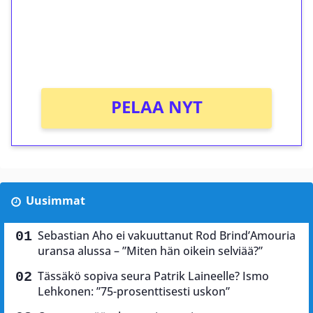
Saat heti 50 ilmaiskierrosta Tuohi 1000 -
peliin (arvo 0,20€ per kierros)!
Ei kierrätysvaatimusta!
PELAA NYT
Uusimmat
Sebastian Aho ei vakuuttanut Rod Brind’Amouria
uransa alussa – ”Miten hän oikein selviää?”
Tässäkö sopiva seura Patrik Laineelle? Ismo
Lehkonen: ”75-prosenttisesti uskon”