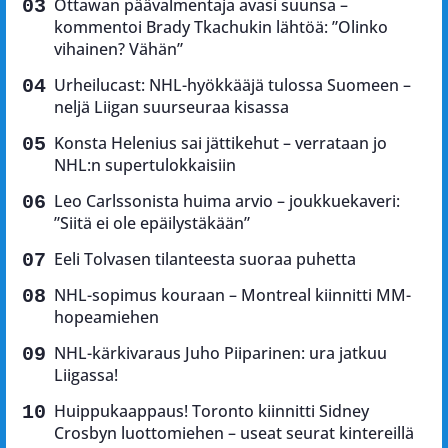
Ottawan päävalmentaja avasi suunsa –
kommentoi Brady Tkachukin lähtöä: ”Olinko
vihainen? Vähän”
Urheilucast: NHL-hyökkääjä tulossa Suomeen –
neljä Liigan suurseuraa kisassa
Konsta Helenius sai jättikehut – verrataan jo
NHL:n supertulokkaisiin
Leo Carlssonista huima arvio – joukkuekaveri:
”Siitä ei ole epäilystäkään”
Eeli Tolvasen tilanteesta suoraa puhetta
NHL-sopimus kouraan – Montreal kiinnitti MM-
hopeamiehen
NHL-kärkivaraus Juho Piiparinen: ura jatkuu
Liigassa!
Huippukaappaus! Toronto kiinnitti Sidney
Crosbyn luottomiehen – useat seurat kintereillä