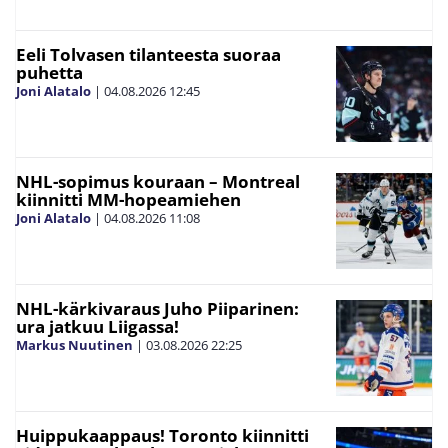
Eeli Tolvasen tilanteesta suoraa
puhetta
Joni Alatalo
|
04.08.2026
12:45
NHL-sopimus kouraan – Montreal
kiinnitti MM-hopeamiehen
Joni Alatalo
|
04.08.2026
11:08
NHL-kärkivaraus Juho Piiparinen:
ura jatkuu Liigassa!
Markus Nuutinen
|
03.08.2026
22:25
Huippukaappaus! Toronto kiinnitti