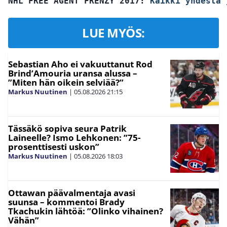
NHL FREE AGENT FRENZY 2017: 
Kaikki yhdestä 
LUE MYÖS:
Sebastian Aho ei vakuuttanut Rod
Brind’Amouria uransa alussa –
”Miten hän oikein selviää?”
Markus Nuutinen
|
05.08.2026
21:15
Tässäkö sopiva seura Patrik
Laineelle? Ismo Lehkonen: ”75-
prosenttisesti uskon”
Markus Nuutinen
|
05.08.2026
18:03
Ottawan päävalmentaja avasi
suunsa – kommentoi Brady
Tkachukin lähtöä: ”Olinko vihainen?
Vähän”