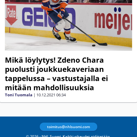
Mikä löylytys! Zdeno Chara
puolusti joukkuekaveriaan
tappelussa – vastustajalla ei
mitään mahdollisuuksia
Toni Tuomala
|
10.12.2021
06:34
toimitus@nhlsuomi.com
© 2026 - NHL Suomi. Kaikki oikeudet pidätetään.