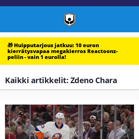
🎁 Huipputarjous jatkuu: 10 euron
kierrätysvapaa megakierros Reactoonz-
peliin - vain 1 eurolla!
Kaikki artikkelit: Zdeno Chara