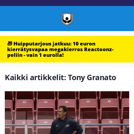
🎁 Huipputarjous jatkuu: 10 euron
kierrätysvapaa megakierros Reactoonz-
peliin - vain 1 eurolla!
Kaikki artikkelit: Tony Granato