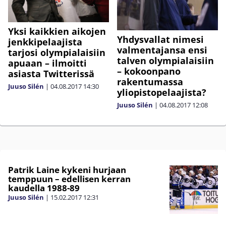
Yksi kaikkien aikojen
Yhdysvallat nimesi
jenkkipelaajista
valmentajansa ensi
tarjosi olympialaisiin
talven olympialaisiin
apuaan – ilmoitti
– kokoonpano
asiasta Twitterissä
rakentumassa
Juuso Silén
|
04.08.2017
14:30
yliopistopelaajista?
Juuso Silén
|
04.08.2017
12:08
Patrik Laine kykeni hurjaan
temppuun – edellisen kerran
kaudella 1988-89
Juuso Silén
|
15.02.2017
12:31