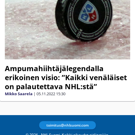
Ampumahiihtäjälegendalla
erikoinen visio: ”Kaikki venäläiset
on palautettava NHL:stä”
Mikko Saarela
|
05.11.2022
15:30
toimitus@nhlsuomi.com
© 2026 - NHL Suomi. Kaikki oikeudet pidätetään.