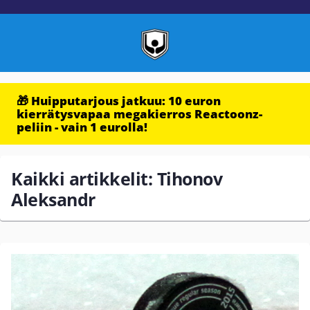
🎁 Huipputarjous jatkuu: 10 euron
kierrätysvapaa megakierros Reactoonz-
peliin - vain 1 eurolla!
Kaikki artikkelit: Tihonov
Aleksandr