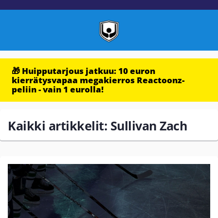
🎁 Huipputarjous jatkuu: 10 euron
kierrätysvapaa megakierros Reactoonz-
peliin - vain 1 eurolla!
Kaikki artikkelit: Sullivan Zach