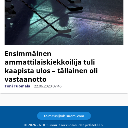
Ensimmäinen
ammattilaiskiekkoilija tuli
kaapista ulos – tällainen oli
vastaanotto
Toni Tuomala
|
22.06.2020
07:46
toimitus@nhlsuomi.com
© 2026 - NHL Suomi. Kaikki oikeudet pidätetään.