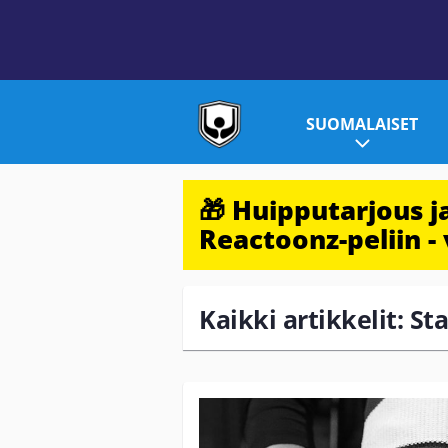
SUOMALAISET
🎁 Huipputarjous 
Reactoonz-peliin - 
Kaikki artikkelit: St