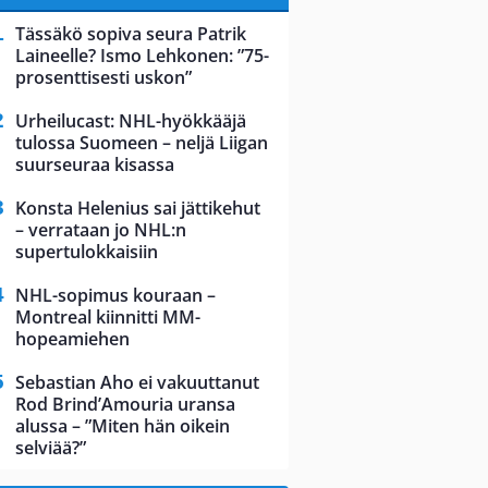
Tässäkö sopiva seura Patrik
Laineelle? Ismo Lehkonen: ”75-
prosenttisesti uskon”
Urheilucast: NHL-hyökkääjä
tulossa Suomeen – neljä Liigan
suurseuraa kisassa
Konsta Helenius sai jättikehut
– verrataan jo NHL:n
supertulokkaisiin
NHL-sopimus kouraan –
Montreal kiinnitti MM-
hopeamiehen
Sebastian Aho ei vakuuttanut
Rod Brind’Amouria uransa
alussa – ”Miten hän oikein
selviää?”