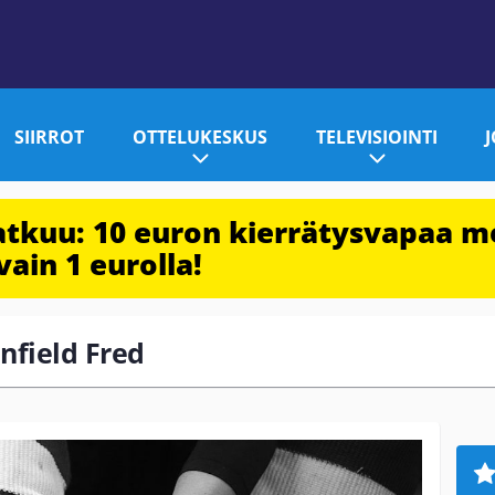
SIIRROT
OTTELUKESKUS
TELEVISIOINTI
jatkuu: 10 euron kierrätysvapaa m
vain 1 eurolla!
anfield Fred