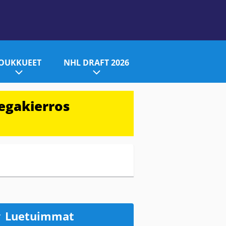
JOUKKUEET
NHL DRAFT 2026
egakierros
Luetuimmat