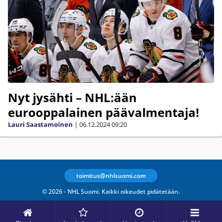
Nyt jysähti – NHL:ään
eurooppalainen päävalmentaja!
Lauri Saastamoinen
|
06.12.2024
09:20
toimitus@nhlsuomi.com
© 2026 - NHL Suomi. Kaikki oikeudet pidätetään.