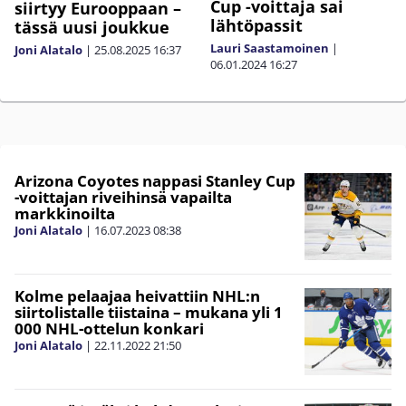
Cup -voittaja sai
siirtyy Eurooppaan –
lähtöpassit
tässä uusi joukkue
Lauri Saastamoinen
|
Joni Alatalo
|
25.08.2025
16:37
06.01.2024
16:27
Arizona Coyotes nappasi Stanley Cup
-voittajan riveihinsä vapailta
markkinoilta
Joni Alatalo
|
16.07.2023
08:38
Kolme pelaajaa heivattiin NHL:n
siirtolistalle tiistaina – mukana yli 1
000 NHL-ottelun konkari
Joni Alatalo
|
22.11.2022
21:50