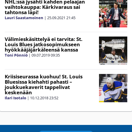
NHL:ssä jysähti kahden pelaajan
vaihtokauppa: Kärkivaraus sai
tahtonsa läpi!
Lauri Saastamoinen
|
25.09.2021
21:45
Välimieskäsittelyä ei tarvita: St.
Louis Blues jatkosopimukseen
hyökkääjäjärkäleensä kanssa
Toni Pönniö
|
09.07.2019
09:35
Kriisiseurassa kuohuu! St. Louis
Bluesissa kiehahti pahasti –
joukkuekaverit tappelivat
keskenään
Ilari Isotalo
|
10.12.2018
23:52