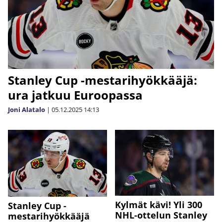
Stanley Cup -mestarihyökkääjä:
ura jatkuu Euroopassa
Joni Alatalo
|
05.12.2025
14:13
Kylmät kävi! Yli 300
Stanley Cup -
NHL-ottelun Stanley
mestarihyökkääjä