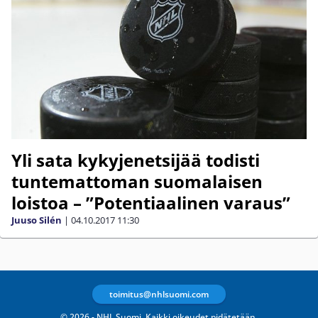
Yli sata kykyjenetsijää todisti
tuntemattoman suomalaisen
loistoa – ”Potentiaalinen varaus”
Juuso Silén
|
04.10.2017
11:30
toimitus@nhlsuomi.com
© 2026 - NHL Suomi. Kaikki oikeudet pidätetään.