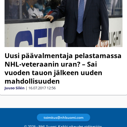
Uusi päävalmentaja pelastamassa
NHL-veteraanin uran? – Sai
vuoden tauon jälkeen uuden
mahdollisuuden
Juuso Silén
|
16.07.2017
12:56
toimitus@nhlsuomi.com
© 2026 - NHL Suomi. Kaikki oikeudet pidätetään.