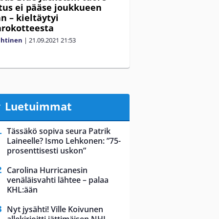
tus ei pääse joukkueen
 – kieltäytyi
rokotteesta
ahtinen
|
21.09.2021
21:53
Luetuimmat
Tässäkö sopiva seura Patrik
Laineelle? Ismo Lehkonen: ”75-
prosenttisesti uskon”
Carolina Hurricanesin
venäläisvahti lähtee – palaa
KHL:ään
Nyt jysähti! Ville Koivunen