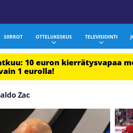
SIIRROT
OTTELUKESKUS
TELEVISIOINTI
jatkuu: 10 euron kierrätysvapaa m
vain 1 eurolla!
naldo Zac