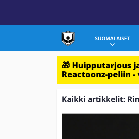
SUOMALAISET
🎁 Huipputarjous 
Reactoonz-peliin - 
Kaikki artikkelit: Ri