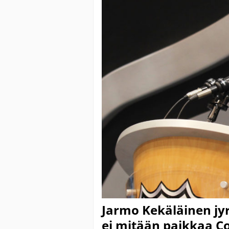
Jarmo Kekäläinen jyr
ei mitään paikkaa 