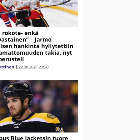
e rokote- enkä
astainen” – Jarmo
isen hankinta hyllytettiin
amattomuuden takia, nyt
perusteli
ettinen
|
22.09.2021
23:30
us Blue Jacketsin tuore