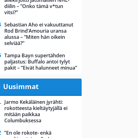
allekirjoitti jättimäisen NHL-
diilin – ”Onko tämä v*tun
vitsi?”
Sebastian Aho ei vakuuttanut
Rod Brind’Amouria uransa
alussa – ”Miten hän oikein
selviää?”
Tampa Bayn supertähden
paljastus: Buffalo antoi tylyt
pakit – ”Eivät halunneet minua”
Uusimmat
Jarmo Kekäläinen jyrähti:
rokotteesta kieltäytyjällä ei
mitään paikkaa
Columbuksessa
”En ole rokote- enkä