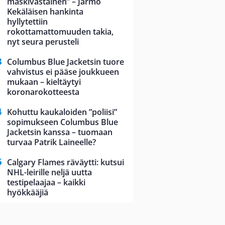
maskivastainen” – Jarmo
Kekäläisen hankinta
hyllytettiin
rokottamattomuuden takia,
nyt seura perusteli
Columbus Blue Jacketsin tuore
vahvistus ei pääse joukkueen
mukaan – kieltäytyi
koronarokotteesta
Kohuttu kaukaloiden ”poliisi”
sopimukseen Columbus Blue
Jacketsin kanssa – tuomaan
turvaa Patrik Laineelle?
Calgary Flames räväytti: kutsui
NHL-leirille neljä uutta
testipelaajaa – kaikki
hyökkääjiä