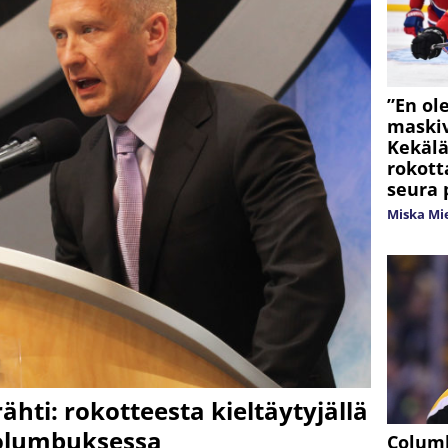
”En ol
maskiv
Kekälä
rokott
seura 
Miska Mi
ähti: rokotteesta kieltäytyjällä
Columbuksessa
Columb