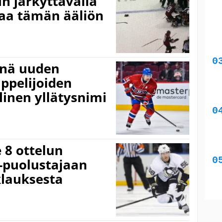
n järkyttävällä
kaa tämän ääliön
önä uuden
appelijoiden
linen yllätysnimi
 8 ottelun
s-puolustajaan
klauksesta