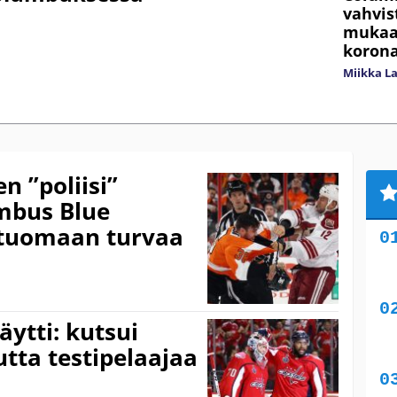
vahvis
mukaan
korona
Miikka L
n ”poliisi”
mbus Blue
 tuomaan turvaa
ytti: kutsui
utta testipelaajaa
ä