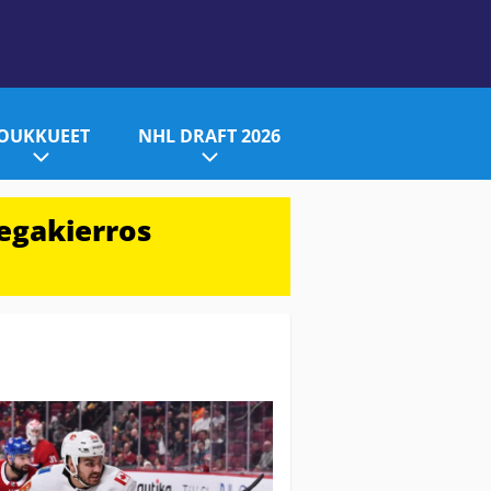
JOUKKUEET
NHL DRAFT 2026
egakierros