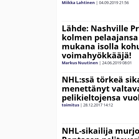
Miikka Lahtinen
|
04.09.2019
21:56
Lähde: Nashville Pr
kolmen pelaajansa
mukana isolla kohu
voimahyökkääjä!
Markus Nuutinen
|
24.06.2019
08:01
NHL:ssä törkeä si
menettänyt valta
pelikieltojensa vuo
toimitus
|
28.12.2017
14:12
NHL-sikailija murj