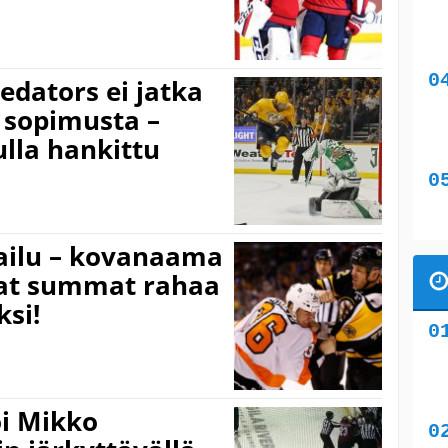
edators ei jatka
 sopimusta –
lla hankittu
kailu – kovanaama
vat summat rahaa
ksi!
oi Mikko