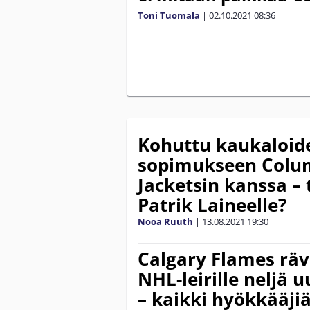
Toni Tuomala
|
02.10.2021
08:36
Kohuttu kaukaloide
sopimukseen Colu
Jacketsin kanssa –
Patrik Laineelle?
Nooa Ruuth
|
13.08.2021
19:30
Calgary Flames rävä
NHL-leirille neljä u
– kaikki hyökkääji