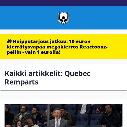
🎁 Huipputarjous jatkuu: 10 euron
kierrätysvapaa megakierros Reactoonz-
peliin - vain 1 eurolla!
Kaikki artikkelit: Quebec
Remparts