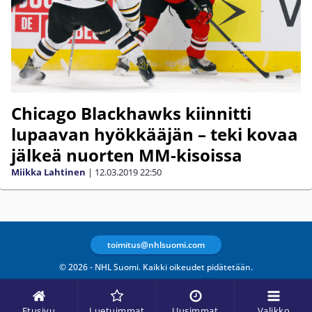
Chicago Blackhawks kiinnitti
lupaavan hyökkääjän – teki kovaa
jälkeä nuorten MM-kisoissa
Miikka Lahtinen
|
12.03.2019
22:50
toimitus@nhlsuomi.com
© 2026 - NHL Suomi. Kaikki oikeudet pidätetään.
Etusivu
Luetuimmat
Uusimmat
Valikko