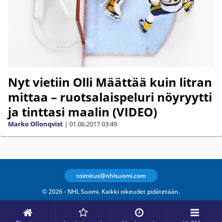
Nyt vietiin Olli Määttää kuin litran
mittaa – ruotsalaispeluri nöyryytti
ja tinttasi maalin (VIDEO)
Marko Ollonqvist
|
01.06.2017
03:49
toimitus@nhlsuomi.com
© 2026 - NHL Suomi. Kaikki oikeudet pidätetään.