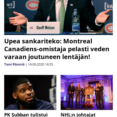
Upea sankariteko: Montreal
Canadiens-omistaja pelasti veden
varaan joutuneen lentäjän!
Toni Pönniö
|
14.09.2020
16:55
PK Subban tulistui
NHL:n johtajat