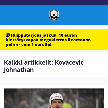
🎁 Huipputarjous jatkuu: 10 euron
kierrätysvapaa megakierros Reactoonz-
peliin - vain 1 eurolla!
Kaikki artikkelit: Kovacevic
Johnathan