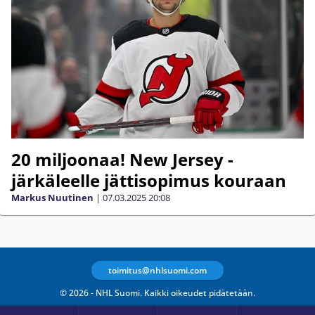
20 miljoonaa! New Jersey -
järkäleelle jättisopimus kouraan
Markus Nuutinen
|
07.03.2025
20:08
toimitus@nhlsuomi.com
© 2026 - NHL Suomi. Kaikki oikeudet pidätetään.