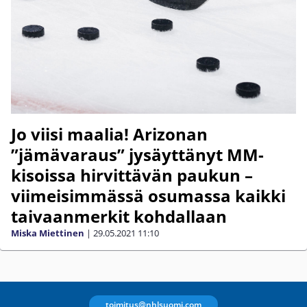
Jo viisi maalia! Arizonan
”jämävaraus” jysäyttänyt MM-
kisoissa hirvittävän paukun –
viimeisimmässä osumassa kaikki
taivaanmerkit kohdallaan
Miska Miettinen
|
29.05.2021
11:10
toimitus@nhlsuomi.com