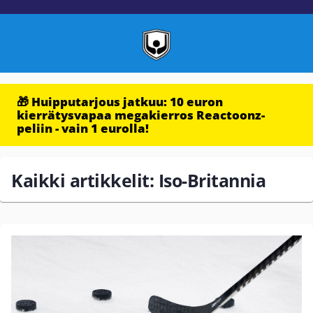
🎁 Huipputarjous jatkuu: 10 euron
kierrätysvapaa megakierros Reactoonz-
peliin - vain 1 eurolla!
Kaikki artikkelit: Iso-Britannia