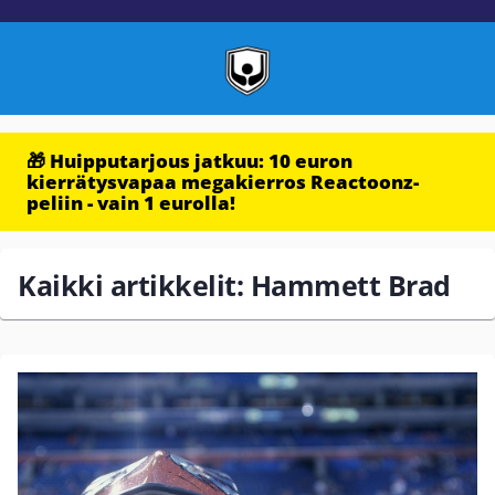
🎁 Huipputarjous jatkuu: 10 euron
kierrätysvapaa megakierros Reactoonz-
peliin - vain 1 eurolla!
Kaikki artikkelit: Hammett Brad