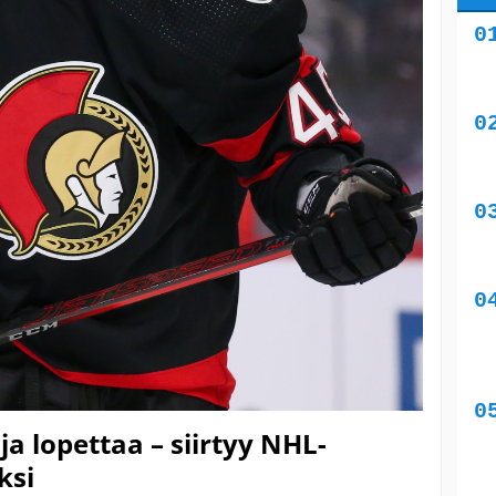
ija lopettaa – siirtyy NHL-
ksi