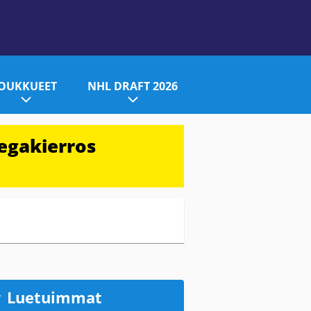
JOUKKUEET
NHL DRAFT 2026
egakierros
Luetuimmat