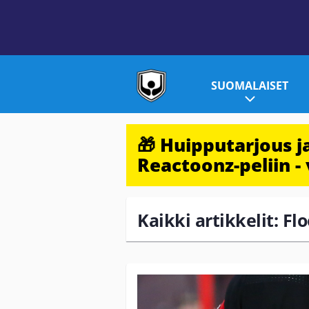
SUOMALAISET
🎁 Huipputarjous 
Reactoonz-peliin - 
Kaikki artikkelit: F