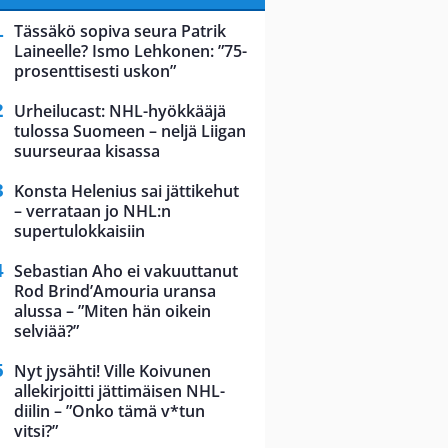
Tässäkö sopiva seura Patrik
Laineelle? Ismo Lehkonen: ”75-
prosenttisesti uskon”
Urheilucast: NHL-hyökkääjä
tulossa Suomeen – neljä Liigan
suurseuraa kisassa
Konsta Helenius sai jättikehut
– verrataan jo NHL:n
supertulokkaisiin
Sebastian Aho ei vakuuttanut
Rod Brind’Amouria uransa
alussa – ”Miten hän oikein
selviää?”
Nyt jysähti! Ville Koivunen
allekirjoitti jättimäisen NHL-
diilin – ”Onko tämä v*tun
vitsi?”