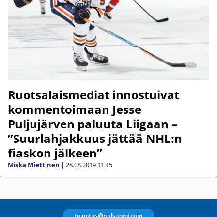
Ruotsalaismediat innostuivat
kommentoimaan Jesse
Puljujärven paluuta Liigaan –
”Suurlahjakkuus jättää NHL:n
fiaskon jälkeen”
Miska Miettinen
|
28.08.2019
11:15
toimitus@nhlsuomi.com