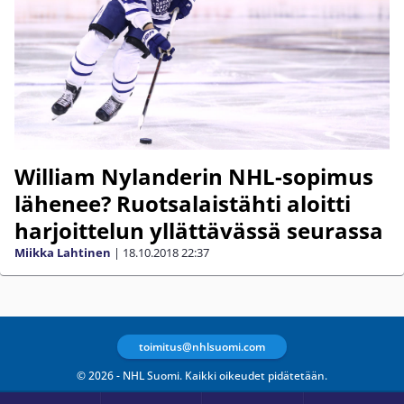
William Nylanderin NHL-sopimus
lähenee? Ruotsalaistähti aloitti
harjoittelun yllättävässä seurassa
Miikka Lahtinen
|
18.10.2018
22:37
toimitus@nhlsuomi.com
© 2026 - NHL Suomi. Kaikki oikeudet pidätetään.