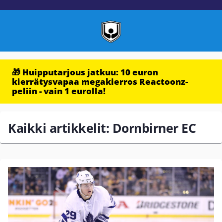
🎁 Huipputarjous jatkuu: 10 euron
kierrätysvapaa megakierros Reactoonz-
peliin - vain 1 eurolla!
Kaikki artikkelit: Dornbirner EC