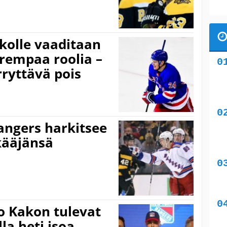
akolle vaaditaan
rempaa roolia –
rryttävä pois
angers harkitsee
kääjänsä
o Kakon tulevat
la heti isoa