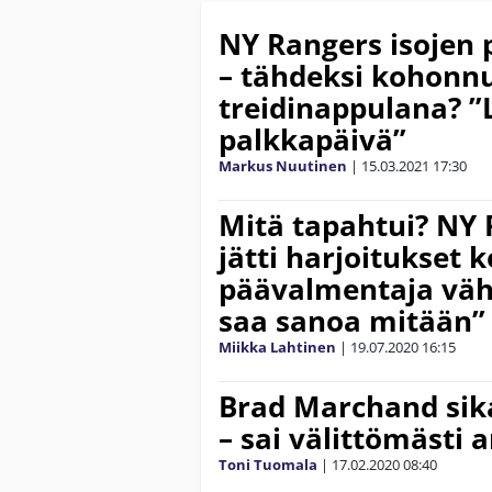
NY Rangers isojen 
– tähdeksi kohonnut
treidinappulana? ”
palkkapäivä”
Markus Nuutinen
|
15.03.2021
17:30
Mitä tapahtui? NY R
jätti harjoitukset 
päävalmentaja väh
saa sanoa mitään”
Miikka Lahtinen
|
19.07.2020
16:15
Brad Marchand sika
– sai välittömästi
Toni Tuomala
|
17.02.2020
08:40