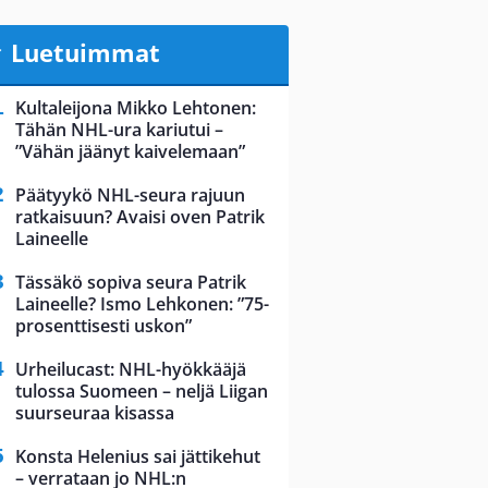
Luetuimmat
Kultaleijona Mikko Lehtonen:
Tähän NHL-ura kariutui –
”Vähän jäänyt kaivelemaan”
Päätyykö NHL-seura rajuun
ratkaisuun? Avaisi oven Patrik
Laineelle
Tässäkö sopiva seura Patrik
Laineelle? Ismo Lehkonen: ”75-
prosenttisesti uskon”
Urheilucast: NHL-hyökkääjä
tulossa Suomeen – neljä Liigan
suurseuraa kisassa
Konsta Helenius sai jättikehut
– verrataan jo NHL:n