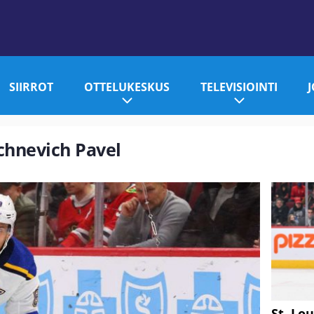
SIIRROT
OTTELUKESKUS
TELEVISIOINTI
uchnevich Pavel
St. Lo