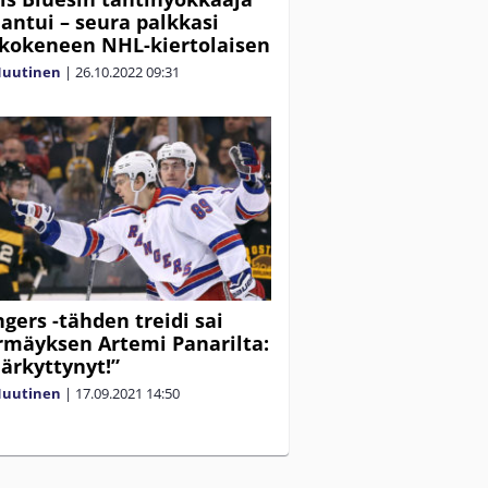
antui – seura palkkasi
e kokeneen NHL-kiertolaisen
Nuutinen
|
26.10.2022
09:31
gers -tähden treidi sai
rmäyksen Artemi Panarilta:
järkyttynyt!”
Nuutinen
|
17.09.2021
14:50