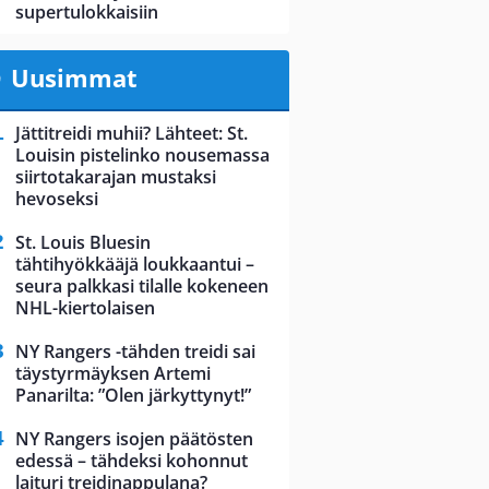
supertulokkaisiin
Uusimmat
Jättitreidi muhii? Lähteet: St.
Louisin pistelinko nousemassa
siirtotakarajan mustaksi
hevoseksi
St. Louis Bluesin
tähtihyökkääjä loukkaantui –
seura palkkasi tilalle kokeneen
NHL-kiertolaisen
NY Rangers -tähden treidi sai
täystyrmäyksen Artemi
Panarilta: ”Olen järkyttynyt!”
NY Rangers isojen päätösten
edessä – tähdeksi kohonnut
laituri treidinappulana?