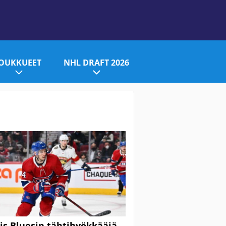
JOUKKUEET
NHL DRAFT 2026
uis Bluesin tähtihyökkääjä