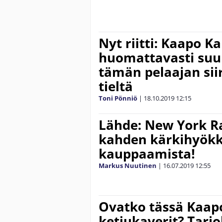
Nyt riitti: Kaapo K
huomattavasti suu
tämän pelaajan sii
tieltä
Toni Pönniö
|
18.10.2019
12:15
Lähde: New York R
kahden kärkihyök
kauppaamista!
Markus Nuutinen
|
16.07.2019
12:55
Ovatko tässä Kaap
ketjukaverit? Tarjol