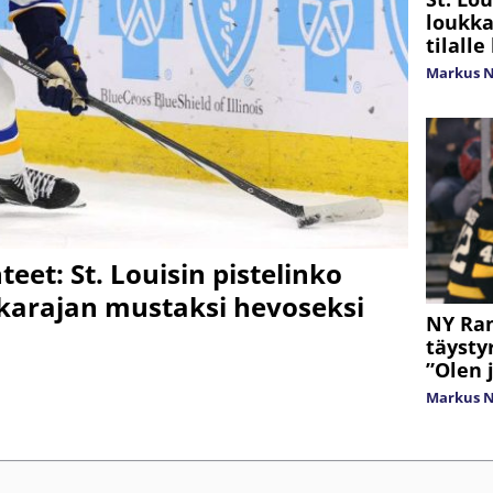
loukka
tilall
Markus 
teet: St. Louisin pistelinko
karajan mustaksi hevoseksi
NY Ran
täysty
”Olen 
Markus 