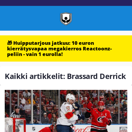
🎁 Huipputarjous jatkuu: 10 euron
kierrätysvapaa megakierros Reactoonz-
peliin - vain 1 eurolla!
Kaikki artikkelit: Brassard Derrick