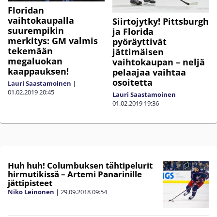
Floridan
vaihtokaupalla
Siirtojytky! Pittsburgh
suurempikin
ja Florida
merkitys: GM valmis
pyöräyttivät
tekemään
jättimäisen
megaluokan
vaihtokaupan – neljä
kaappauksen!
pelaajaa vaihtaa
osoitetta
Lauri Saastamoinen
|
01.02.2019
20:45
Lauri Saastamoinen
|
01.02.2019
19:36
Huh huh! Columbuksen tähtipelurit
hirmutikissä – Artemi Panarinille
jättipisteet
Niko Leinonen
|
29.09.2018
09:54