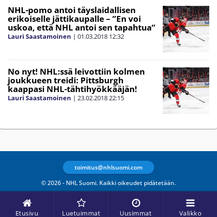
NHL-pomo antoi täyslaidallisen
erikoiselle jättikaupalle – ”En voi
uskoa, että NHL antoi sen tapahtua”
Lauri Saastamoinen
|
01.03.2018
12:32
No nyt! NHL:ssä leivottiin kolmen
joukkueen treidi: Pittsburgh
kaappasi NHL-tähtihyökkääjän!
Lauri Saastamoinen
|
23.02.2018
22:15
toimitus@nhlsuomi.com
© 2026 - NHL Suomi. Kaikki oikeudet pidätetään.
Etusivu
Luetuimmat
Uusimmat
Valikko