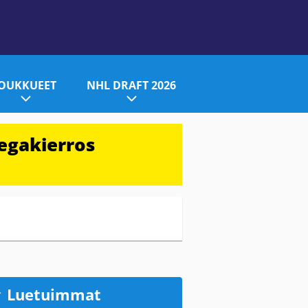
JOUKKUEET
NHL DRAFT 2026
egakierros
Luetuimmat