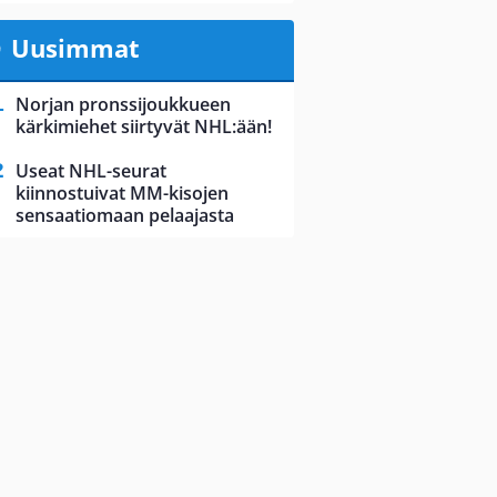
Uusimmat
Norjan pronssijoukkueen
kärkimiehet siirtyvät NHL:ään!
Useat NHL-seurat
kiinnostuivat MM-kisojen
sensaatiomaan pelaajasta