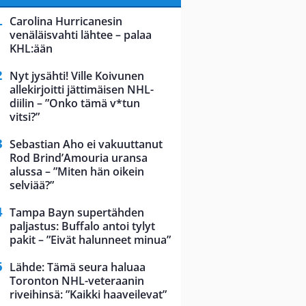
Carolina Hurricanesin
venäläisvahti lähtee – palaa
KHL:ään
Nyt jysähti! Ville Koivunen
allekirjoitti jättimäisen NHL-
diilin – ”Onko tämä v*tun
vitsi?”
Sebastian Aho ei vakuuttanut
Rod Brind’Amouria uransa
alussa – ”Miten hän oikein
selviää?”
Tampa Bayn supertähden
paljastus: Buffalo antoi tylyt
pakit – ”Eivät halunneet minua”
Lähde: Tämä seura haluaa
Toronton NHL-veteraanin
riveihinsä: ”Kaikki haaveilevat”