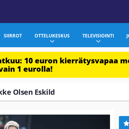
SIIRROT
OTTELUKESKUS
TELEVISIOINTI
jatkuu: 10 euron kierrätysvapaa m
vain 1 eurolla!
akke Olsen Eskild