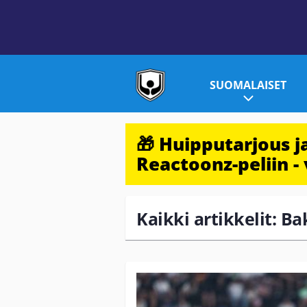
SUOMALAISET
🎁 Huipputarjous 
Reactoonz-peliin - 
Kaikki artikkelit: B