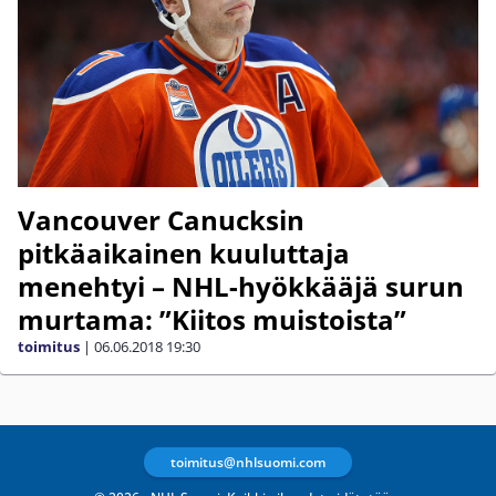
Vancouver Canucksin
pitkäaikainen kuuluttaja
menehtyi – NHL-hyökkääjä surun
murtama: ”Kiitos muistoista”
toimitus
|
06.06.2018
19:30
toimitus@nhlsuomi.com