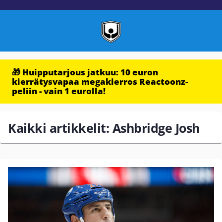
🎁 Huipputarjous jatkuu: 10 euron
kierrätysvapaa megakierros Reactoonz-
peliin - vain 1 eurolla!
Kaikki artikkelit: Ashbridge Josh