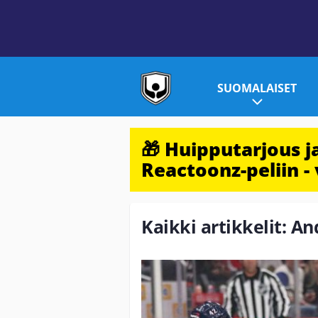
SUOMALAISET
🎁 Huipputarjous 
Reactoonz-peliin - 
Kaikki artikkelit: A