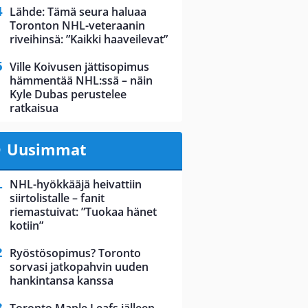
Lähde: Tämä seura haluaa
Toronton NHL-veteraanin
riveihinsä: ”Kaikki haaveilevat”
Ville Koivusen jättisopimus
hämmentää NHL:ssä – näin
Kyle Dubas perustelee
ratkaisua
Uusimmat
NHL-hyökkääjä heivattiin
siirtolistalle – fanit
riemastuivat: ”Tuokaa hänet
kotiin”
Ryöstösopimus? Toronto
sorvasi jatkopahvin uuden
hankintansa kanssa