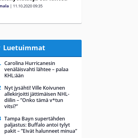
mala
|
11.10.2020
09:35
Luetuimmat
Carolina Hurricanesin
venäläisvahti lähtee – palaa
KHL:ään
Nyt jysähti! Ville Koivunen
allekirjoitti jättimäisen NHL-
diilin – ”Onko tämä v*tun
vitsi?”
Tampa Bayn supertähden
paljastus: Buffalo antoi tylyt
pakit – ”Eivät halunneet minua”