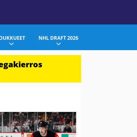
JOUKKUEET
NHL DRAFT 2026
egakierros