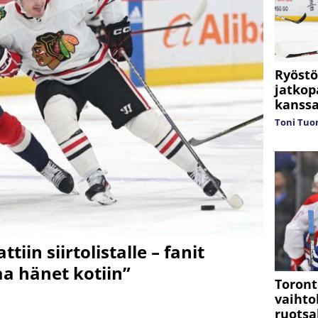
Ryöstö
jatkop
kanss
Toni Tuo
iin siirtolistalle – fanit
a hänet kotiin”
Toront
vaihto
ruotsa