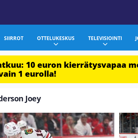
SIIRROT
OTTELUKESKUS
TELEVISIOINTI
jatkuu: 10 euron kierrätysvapaa m
vain 1 eurolla!
nderson Joey