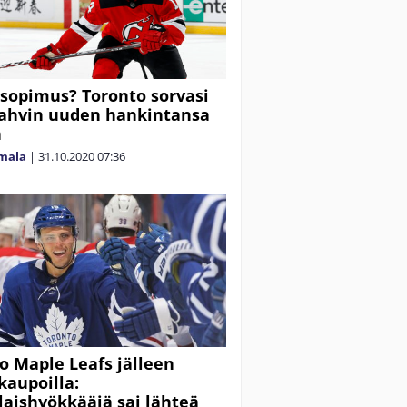
sopimus? Toronto sorvasi
ahvin uuden hankintansa
a
mala
|
31.10.2020
07:36
o Maple Leafs jälleen
kaupoilla:
laishyökkääjä sai lähteä