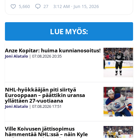
5,660
27
3:12 AM · Jun 15, 2026
LUE MYÖS:
Anze Kopitar: huima kunnianosoitus!
Joni Alatalo
|
07.08.2026
20:35
NHL-hyökkääjän piti siirtyä
Eurooppaan – päättikin uransa
yllättäen 27-vuotiaana
Joni Alatalo
|
07.08.2026
17:51
Ville Koivusen jättisopimus
hämmentää NHL:ssä – näin Kyle