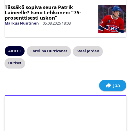
Tässäkö sopiva seura Patrik
Laineelle? Ismo Lehkonen: ”75-
prosenttisesti uskon”
Markus Nuutinen
|
05.08.2026
18:03
AIHEET
Carolina Hurricanes
Staal Jordan
Uutiset
Jaa
1€ = 10€ arvosta
ilmaiskierroksia ilman
kierrätystä!