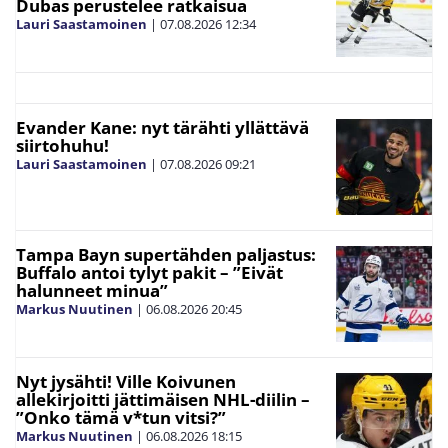
Dubas perustelee ratkaisua
Lauri Saastamoinen
|
07.08.2026
12:34
Evander Kane: nyt tärähti yllättävä
siirtohuhu!
Lauri Saastamoinen
|
07.08.2026
09:21
Tampa Bayn supertähden paljastus:
Buffalo antoi tylyt pakit – ”Eivät
halunneet minua”
Markus Nuutinen
|
06.08.2026
20:45
Nyt jysähti! Ville Koivunen
allekirjoitti jättimäisen NHL-diilin –
”Onko tämä v*tun vitsi?”
Markus Nuutinen
|
06.08.2026
18:15