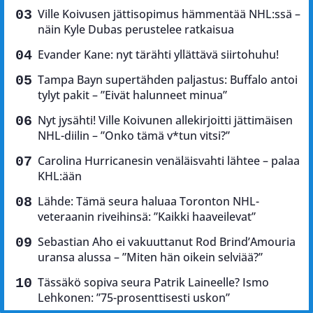
Ville Koivusen jättisopimus hämmentää NHL:ssä –
näin Kyle Dubas perustelee ratkaisua
Evander Kane: nyt tärähti yllättävä siirtohuhu!
Tampa Bayn supertähden paljastus: Buffalo antoi
tylyt pakit – ”Eivät halunneet minua”
Nyt jysähti! Ville Koivunen allekirjoitti jättimäisen
NHL-diilin – ”Onko tämä v*tun vitsi?”
Carolina Hurricanesin venäläisvahti lähtee – palaa
KHL:ään
Lähde: Tämä seura haluaa Toronton NHL-
veteraanin riveihinsä: ”Kaikki haaveilevat”
Sebastian Aho ei vakuuttanut Rod Brind’Amouria
uransa alussa – ”Miten hän oikein selviää?”
Tässäkö sopiva seura Patrik Laineelle? Ismo
Lehkonen: ”75-prosenttisesti uskon”