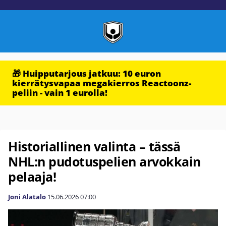
🎁 Huipputarjous jatkuu: 10 euron
kierrätysvapaa megakierros Reactoonz-
peliin - vain 1 eurolla!
Historiallinen valinta – tässä
NHL:n pudotuspelien arvokkain
pelaaja!
Joni Alatalo
15.06.2026
07:00