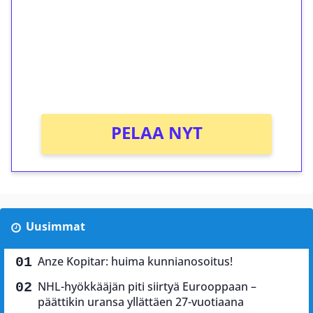
Talleta 1€
Saat heti 50 ilmaiskierrosta Tuohi 1000 -
peliin (arvo 0,20€ per kierros)!
Ei kierrätysvaatimusta!
PELAA NYT
Uusimmat
Anze Kopitar: huima kunnianosoitus!
NHL-hyökkääjän piti siirtyä Eurooppaan –
päättikin uransa yllättäen 27-vuotiaana