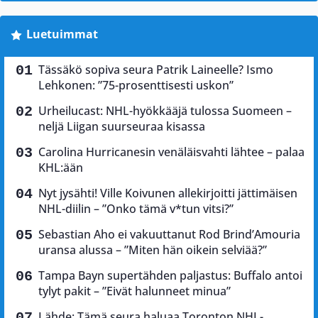
Luetuimmat
Tässäkö sopiva seura Patrik Laineelle? Ismo
Lehkonen: ”75-prosenttisesti uskon”
Urheilucast: NHL-hyökkääjä tulossa Suomeen –
neljä Liigan suurseuraa kisassa
Carolina Hurricanesin venäläisvahti lähtee – palaa
KHL:ään
Nyt jysähti! Ville Koivunen allekirjoitti jättimäisen
NHL-diilin – ”Onko tämä v*tun vitsi?”
Sebastian Aho ei vakuuttanut Rod Brind’Amouria
uransa alussa – ”Miten hän oikein selviää?”
Tampa Bayn supertähden paljastus: Buffalo antoi
tylyt pakit – ”Eivät halunneet minua”
Lähde: Tämä seura haluaa Toronton NHL-