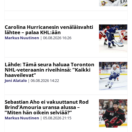
Carolina Hurricanesin venäläisvahti
lähtee – palaa KHL:ään
Markus Nuutinen
|
06.08.2026
16:26
Lähde: Tämä seura haluaa Toronton
NHL-veteraanin riveihinsä: ”Kaikki
haaveilevat”
Joni Alatalo
|
06.08.2026
14:22
Sebastian Aho ei vakuuttanut Rod
Brind’Amouria uransa alussa –
”Miten hän oikein selviää?”
Markus Nuutinen
|
05.08.2026
21:15