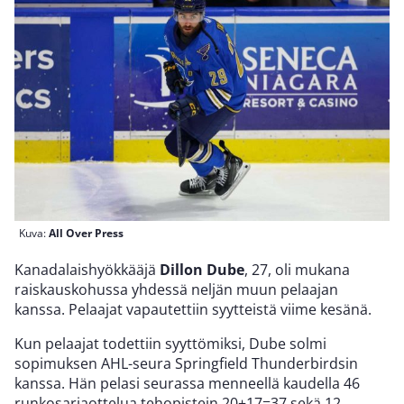
Kuva:
All Over Press
Kanadalaishyökkääjä
Dillon Dube
, 27, oli mukana
raiskauskohussa yhdessä neljän muun pelaajan
kanssa. Pelaajat vapautettiin syytteistä viime kesänä.
Kun pelaajat todettiin syyttömiksi, Dube solmi
sopimuksen AHL-seura Springfield Thunderbirdsin
kanssa. Hän pelasi seurassa menneellä kaudella 46
runkosarjaottelua tehopistein 20+17=37 sekä 12