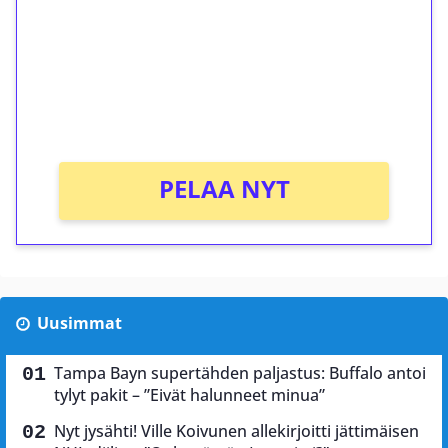
Talleta 1€
Saat heti 50 ilmaiskierrosta Tuohi 1000 -
peliin (arvo 0,20€ per kierros)!
Ei kierrätysvaatimusta!
PELAA NYT
Uusimmat
Tampa Bayn supertähden paljastus: Buffalo antoi
tylyt pakit – ”Eivät halunneet minua”
Nyt jysähti! Ville Koivunen allekirjoitti jättimäisen