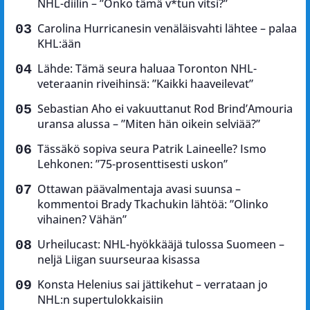
NHL-diilin – ”Onko tämä v*tun vitsi?”
Carolina Hurricanesin venäläisvahti lähtee – palaa
KHL:ään
Lähde: Tämä seura haluaa Toronton NHL-
veteraanin riveihinsä: ”Kaikki haaveilevat”
Sebastian Aho ei vakuuttanut Rod Brind’Amouria
uransa alussa – ”Miten hän oikein selviää?”
Tässäkö sopiva seura Patrik Laineelle? Ismo
Lehkonen: ”75-prosenttisesti uskon”
Ottawan päävalmentaja avasi suunsa –
kommentoi Brady Tkachukin lähtöä: ”Olinko
vihainen? Vähän”
Urheilucast: NHL-hyökkääjä tulossa Suomeen –
neljä Liigan suurseuraa kisassa
Konsta Helenius sai jättikehut – verrataan jo
NHL:n supertulokkaisiin