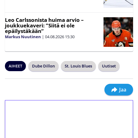
Leo Carlssonista huima arvio –
joukkuekaveri: ”Siitä ei ole
epäilystäkään”
Markus Nuutinen
|
04.08.2026
15:30
AIHEET
Dube Dillon
St. Louis Blues
Uutiset
Jaa
1€ = 10€ arvosta
ilmaiskierroksia ilman
kierrätystä!