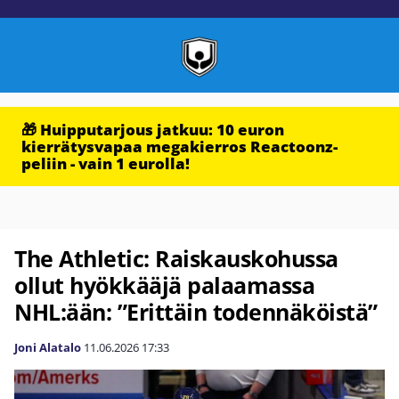
🎁 Huipputarjous jatkuu: 10 euron
kierrätysvapaa megakierros Reactoonz-
peliin - vain 1 eurolla!
The Athletic: Raiskauskohussa
ollut hyökkääjä palaamassa
NHL:ään: ”Erittäin todennäköistä”
Joni Alatalo
11.06.2026
17:33