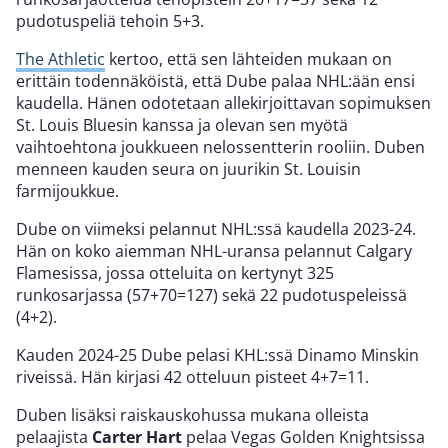
pudotuspeliä tehoin 5+3.
The Athletic
kertoo, että sen lähteiden mukaan on
erittäin todennäköistä, että Dube palaa NHL:ään ensi
kaudella. Hänen odotetaan allekirjoittavan sopimuksen
St. Louis Bluesin kanssa ja olevan sen myötä
vaihtoehtona joukkueen nelossentterin rooliin. Duben
menneen kauden seura on juurikin St. Louisin
farmijoukkue.
Dube on viimeksi pelannut NHL:ssä kaudella 2023-24.
Hän on koko aiemman NHL-uransa pelannut Calgary
Flamesissa, jossa otteluita on kertynyt 325
runkosarjassa (57+70=127) sekä 22 pudotuspeleissä
(4+2).
Kauden 2024-25 Dube pelasi KHL:ssä Dinamo Minskin
riveissä. Hän kirjasi 42 otteluun pisteet 4+7=11.
Duben lisäksi raiskauskohussa mukana olleista
pelaajista
Carter Hart
pelaa Vegas Golden Knightsissa