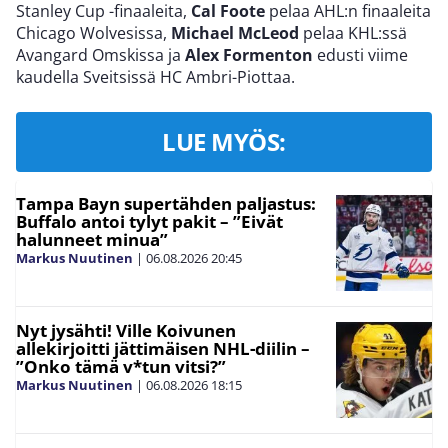
Stanley Cup -finaaleita,
Cal Foote
pelaa AHL:n finaaleita
Chicago Wolvesissa,
Michael McLeod
pelaa KHL:ssä
Avangard Omskissa ja
Alex Formenton
edusti viime
kaudella Sveitsissä HC Ambri-Piottaa.
LUE MYÖS:
Tampa Bayn supertähden paljastus:
Buffalo antoi tylyt pakit – ”Eivät
halunneet minua”
Markus Nuutinen
|
06.08.2026
20:45
Nyt jysähti! Ville Koivunen
allekirjoitti jättimäisen NHL-diilin –
”Onko tämä v*tun vitsi?”
Markus Nuutinen
|
06.08.2026
18:15