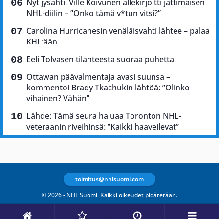
Nyt jysähti! Ville Koivunen allekirjoitti jättimäisen
NHL-diilin – ”Onko tämä v*tun vitsi?”
Carolina Hurricanesin venäläisvahti lähtee – palaa
KHL:ään
Eeli Tolvasen tilanteesta suoraa puhetta
Ottawan päävalmentaja avasi suunsa –
kommentoi Brady Tkachukin lähtöä: ”Olinko
vihainen? Vähän”
Lähde: Tämä seura haluaa Toronton NHL-
veteraanin riveihinsä: ”Kaikki haaveilevat”
toimitus@nhlsuomi.com
© 2026 - NHL Suomi. Kaikki oikeudet pidätetään.