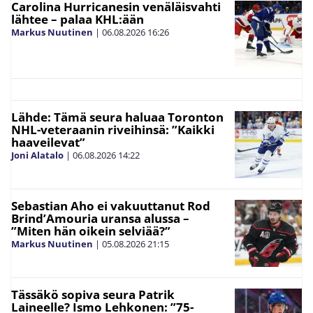
Carolina Hurricanesin venäläisvahti
lähtee – palaa KHL:ään
Markus Nuutinen
|
06.08.2026
16:26
Lähde: Tämä seura haluaa Toronton
NHL-veteraanin riveihinsä: ”Kaikki
haaveilevat”
Joni Alatalo
|
06.08.2026
14:22
Sebastian Aho ei vakuuttanut Rod
Brind’Amouria uransa alussa –
”Miten hän oikein selviää?”
Markus Nuutinen
|
05.08.2026
21:15
Tässäkö sopiva seura Patrik
Laineelle? Ismo Lehkonen: ”75-