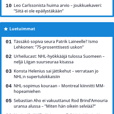
Leo Carlssonista huima arvio – joukkuekaveri:
”Siitä ei ole epäilystäkään”
Luetuimmat
Tässäkö sopiva seura Patrik Laineelle? Ismo
Lehkonen: ”75-prosenttisesti uskon”
Urheilucast: NHL-hyökkääjä tulossa Suomeen –
neljä Liigan suurseuraa kisassa
Konsta Helenius sai jättikehut – verrataan jo
NHL:n supertulokkaisiin
NHL-sopimus kouraan – Montreal kiinnitti MM-
hopeamiehen
Sebastian Aho ei vakuuttanut Rod Brind’Amouria
uransa alussa – ”Miten hän oikein selviää?”