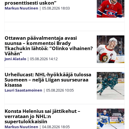
prosenttisesti uskon”
Markus Nuutinen
|
05.08.2026
18:03
Ottawan päävalmentaja avasi
suunsa – kommentoi Brady
Tkachukin lähtöä: ”Olinko vihainen?
Vähän”
Joni Alatalo
|
05.08.2026
14:12
Urheilucast: NHL-hyökkääjä tulossa
Suomeen – neljä Liigan suurseuraa
kisassa
Lauri Saastamoinen
|
05.08.2026
10:05
Konsta Helenius sai jättikehut –
verrataan jo NHL:n
supertulokkaisiin
Markus Nuutinen
|
04.08.2026
18:05