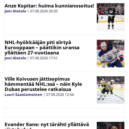
Anze Kopitar: huima kunnianosoitus!
Joni Alatalo
|
07.08.2026
20:35
NHL-hyökkääjän piti siirtyä
Eurooppaan – päättikin uransa
yllättäen 27-vuotiaana
Joni Alatalo
|
07.08.2026
17:51
Ville Koivusen jättisopimus
hämmentää NHL:ssä – näin Kyle
Dubas perustelee ratkaisua
Lauri Saastamoinen
|
07.08.2026
12:34
Evander Kane: nyt tärähti yllättävä