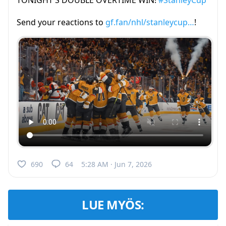
TONIGHT'S DOUBLE OVERTIME WIN!
#StanleyCup
Send your reactions to
gf.fan/nhl/stanleycup…
!
690
64
5:28 AM · Jun 7, 2026
LUE MYÖS: