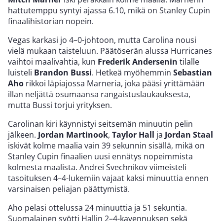
hattutemppu syntyi ajassa 6.10, mikä on Stanley Cupin
finaalihistorian nopein.
Vegas karkasi jo 4–0-johtoon, mutta Carolina nousi
vielä mukaan taisteluun. Päätöserän alussa Hurricanes
vaihtoi maalivahtia, kun
Frederik Andersenin
tilalle
luisteli
Brandon Bussi
. Hetkeä myöhemmin
Sebastian
Aho
rikkoi läpiajossa Marneria, joka pääsi yrittämään
illan neljättä osumaansa rangaistuslaukauksesta,
mutta Bussi torjui yrityksen.
Carolinan kiri käynnistyi seitsemän minuutin pelin
jälkeen.
Jordan Martinook
,
Taylor Hall
ja
Jordan Staal
iskivät kolme maalia vain 39 sekunnin sisällä, mikä on
Stanley Cupin finaalien uusi ennätys nopeimmista
kolmesta maalista. Andrei Svechnikov viimeisteli
tasoituksen 4–4-lukemiin vajaat kaksi minuuttia ennen
varsinaisen peliajan päättymistä.
Aho pelasi ottelussa 24 minuuttia ja 51 sekuntia.
Suomalainen syötti Hallin 2–4-kavennuksen sekä