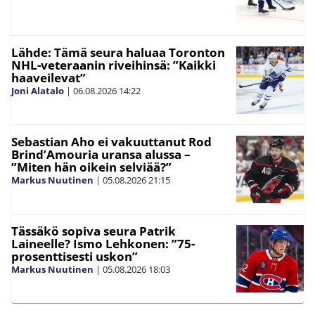
Lähde: Tämä seura haluaa Toronton
NHL-veteraanin riveihinsä: ”Kaikki
haaveilevat”
Joni Alatalo
|
06.08.2026
14:22
Sebastian Aho ei vakuuttanut Rod
Brind’Amouria uransa alussa –
”Miten hän oikein selviää?”
Markus Nuutinen
|
05.08.2026
21:15
Tässäkö sopiva seura Patrik
Laineelle? Ismo Lehkonen: ”75-
prosenttisesti uskon”
Markus Nuutinen
|
05.08.2026
18:03