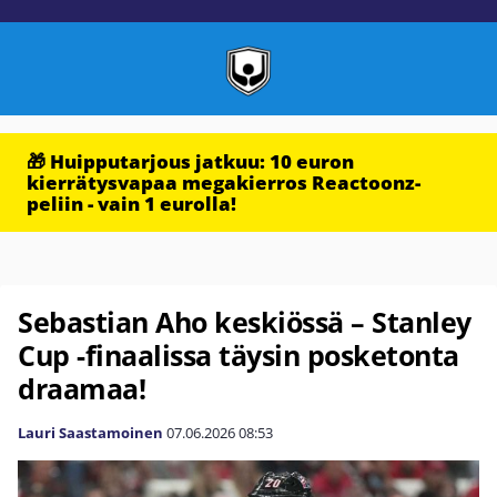
🎁 Huipputarjous jatkuu: 10 euron
kierrätysvapaa megakierros Reactoonz-
peliin - vain 1 eurolla!
Sebastian Aho keskiössä – Stanley
Cup -finaalissa täysin posketonta
draamaa!
Lauri Saastamoinen
07.06.2026
08:53