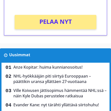
Ei kierrätysvaatimusta!
PELAA NYT
Uusimmat
Anze Kopitar: huima kunnianosoitus!
NHL-hyökkääjän piti siirtyä Eurooppaan –
päättikin uransa yllättäen 27-vuotiaana
Ville Koivusen jättisopimus hämmentää NHL:ssä –
näin Kyle Dubas perustelee ratkaisua
Evander Kane: nyt tärähti yllättävä siirtohuhu!