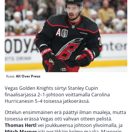
Kuva:
All Over Press
Vegas Golden Knights siirtyi Stanley Cupin
finaalisarjassa 2–1-johtoon voittamalla Carolina
Hurricanesin 5–4 toisessa jatkoerässä.
Ottelun ensimmäinen erä päättyi ilman maaleja, mutta
toisessa erässä Vegas otti vahvan otteen pelistä.
Thomas Hertl
vei joukkueensa johtoon ylivoimalla, ja
Mitch Marner
iski peräkkäin kolme maalia. Marnerin