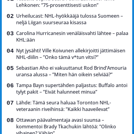
Lehkonen: ”75-prosenttisesti uskon”
Urheilucast: NHL-hyökkääjä tulossa Suomeen –
neljä Liigan suurseuraa kisassa
Carolina Hurricanesin venäläisvahti lähtee – palaa
KHL:ään
Nyt jysähti! Ville Koivunen allekirjoitti jättimäisen
NHL-diilin – ”Onko tämä v*tun vitsi?”
Sebastian Aho ei vakuuttanut Rod Brind’Amouria
uransa alussa – ”Miten hän oikein selviää?”
Tampa Bayn supertähden paljastus: Buffalo antoi
tylyt pakit – ”Eivät halunneet minua”
Lähde: Tämä seura haluaa Toronton NHL-
veteraanin riveihinsä: ”Kaikki haaveilevat”
Ottawan päävalmentaja avasi suunsa –
kommentoi Brady Tkachukin lähtöä: ”Olinko
vihainen? Vähän”