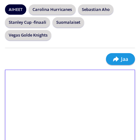
AIHEET
Carolina Hurricanes
Sebastian Aho
Stanley Cup -finaali
Suomalaiset
Vegas Golde Knights
Jaa
1€ = 10€ arvosta
ilmaiskierroksia ilman
kierrätystä!
Talleta 1€
Saat heti 50 ilmaiskierrosta Tuohi 1000 -
peliin (arvo 0,20€ per kierros)!