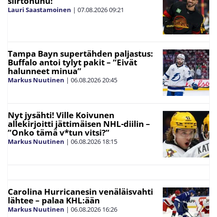
siirtohuhu!
Lauri Saastamoinen
|
07.08.2026
09:21
Tampa Bayn supertähden paljastus:
Buffalo antoi tylyt pakit – ”Eivät
halunneet minua”
Markus Nuutinen
|
06.08.2026
20:45
Nyt jysähti! Ville Koivunen
allekirjoitti jättimäisen NHL-diilin –
”Onko tämä v*tun vitsi?”
Markus Nuutinen
|
06.08.2026
18:15
Carolina Hurricanesin venäläisvahti
lähtee – palaa KHL:ään
Markus Nuutinen
|
06.08.2026
16:26