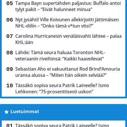
Tampa Bayn supertähden paljastus: Buffalo antoi
tylyt pakit – ”Eivät halunneet minua”
Nyt jysähti! Ville Koivunen allekirjoitti jättimäisen
NHL-diilin – ”Onko tämä v*tun vitsi?”
Carolina Hurricanesin venäläisvahti lähtee – palaa
KHL:ään
Lähde: Tämä seura haluaa Toronton NHL-
veteraanin riveihinsä: ”Kaikki haaveilevat”
Sebastian Aho ei vakuuttanut Rod Brind’Amouria
uransa alussa – ”Miten hän oikein selviää?”
Tässäkö sopiva seura Patrik Laineelle? Ismo
Lehkonen: ”75-prosenttisesti uskon”
Luetuimmat
Tässäkö sopiva seura Patrik Laineelle? Ismo