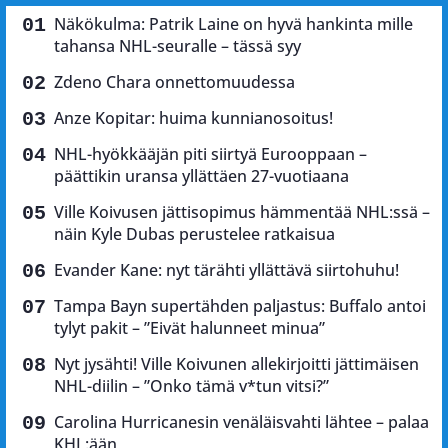
Näkökulma: Patrik Laine on hyvä hankinta mille
tahansa NHL-seuralle – tässä syy
Zdeno Chara onnettomuudessa
Anze Kopitar: huima kunnianosoitus!
NHL-hyökkääjän piti siirtyä Eurooppaan –
päättikin uransa yllättäen 27-vuotiaana
Ville Koivusen jättisopimus hämmentää NHL:ssä –
näin Kyle Dubas perustelee ratkaisua
Evander Kane: nyt tärähti yllättävä siirtohuhu!
Tampa Bayn supertähden paljastus: Buffalo antoi
tylyt pakit – ”Eivät halunneet minua”
Nyt jysähti! Ville Koivunen allekirjoitti jättimäisen
NHL-diilin – ”Onko tämä v*tun vitsi?”
Carolina Hurricanesin venäläisvahti lähtee – palaa
KHL:ään