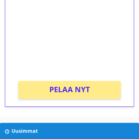
1€ = 10€ arvosta
ilmaiskierroksia ilman
kierrätystä!
Talleta 1€
Saat heti 50 ilmaiskierrosta Tuohi 1000 -
peliin (arvo 0,20€ per kierros)!
Ei kierrätysvaatimusta!
PELAA NYT
Uusimmat