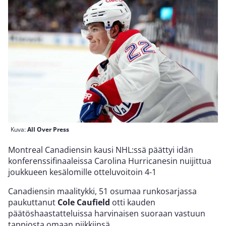
Kuva:
All Over Press
Montreal Canadiensin kausi NHL:ssä päättyi idän
konferenssifinaaleissa Carolina Hurricanesin nuijittua
joukkueen kesälomille otteluvoitoin 4-1
Canadiensin maalitykki, 51 osumaa runkosarjassa
paukuttanut
Cole Caufield
otti kauden
päätöshaastatteluissa harvinaisen suoraan vastuun
tappiosta omaan piikkiinsä.