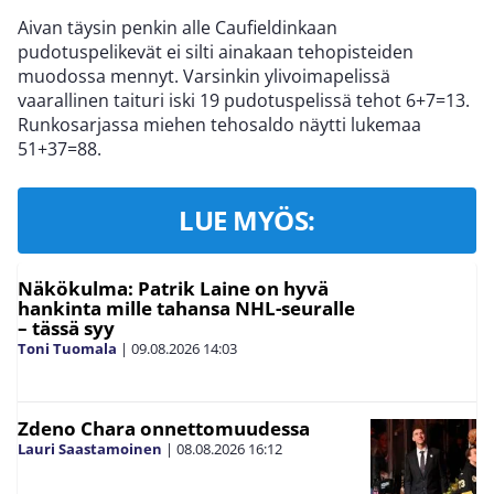
Aivan täysin penkin alle Caufieldinkaan
pudotuspelikevät ei silti ainakaan tehopisteiden
muodossa mennyt. Varsinkin ylivoimapelissä
vaarallinen taituri iski 19 pudotuspelissä tehot 6+7=13.
Runkosarjassa miehen tehosaldo näytti lukemaa
51+37=88.
LUE MYÖS:
Näkökulma: Patrik Laine on hyvä
hankinta mille tahansa NHL-seuralle
– tässä syy
Toni Tuomala
|
09.08.2026
14:03
Zdeno Chara onnettomuudessa
Lauri Saastamoinen
|
08.08.2026
16:12