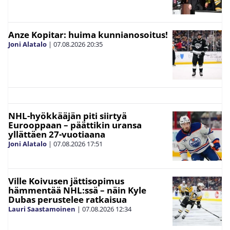
Anze Kopitar: huima kunnianosoitus!
Joni Alatalo
|
07.08.2026
20:35
NHL-hyökkääjän piti siirtyä
Eurooppaan – päättikin uransa
yllättäen 27-vuotiaana
Joni Alatalo
|
07.08.2026
17:51
Ville Koivusen jättisopimus
hämmentää NHL:ssä – näin Kyle
Dubas perustelee ratkaisua
Lauri Saastamoinen
|
07.08.2026
12:34