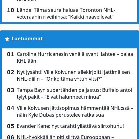
Lähde: Tämä seura haluaa Toronton NHL-
veteraanin riveihinsä: ”Kaikki haaveilevat”
Luetuimmat
Carolina Hurricanesin venäläisvahti lähtee – palaa
KHL:ään
Nyt jysähti! Ville Koivunen allekirjoitti jättimäisen
NHL-diilin – ”Onko tämä v*tun vitsi?”
Tampa Bayn supertähden paljastus: Buffalo antoi
tylyt pakit – ”Eivät halunneet minua”
Ville Koivusen jättisopimus hämmentää NHL:ssä –
näin Kyle Dubas perustelee ratkaisua
Evander Kane: nyt tärähti yllättävä siirtohuhu!
NHL-hyökkääjän piti siirtyä Eurooppaan –