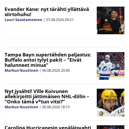
Evander Kane: nyt tärähti yllättävä
siirtohuhu!
Lauri Saastamoinen
|
07.08.2026
09:21
Tampa Bayn supertähden paljastus:
Buffalo antoi tylyt pakit – ”Eivät
halunneet minua”
Markus Nuutinen
|
06.08.2026
20:45
Nyt jysähti! Ville Koivunen
allekirjoitti jättimäisen NHL-diilin –
”Onko tämä v*tun vitsi?”
Markus Nuutinen
|
06.08.2026
18:15
Carolina Hurricanesin venäläisvahti