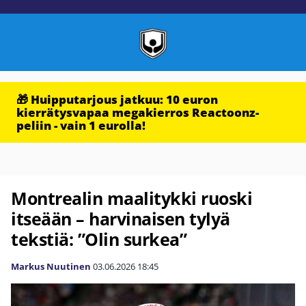
🎁 Huipputarjous jatkuu: 10 euron
kierrätysvapaa megakierros Reactoonz-
peliin - vain 1 eurolla!
Montrealin maalitykki ruoski
itseään – harvinaisen tylyä
tekstiä: ”Olin surkea”
Markus Nuutinen
03.06.2026
18:45