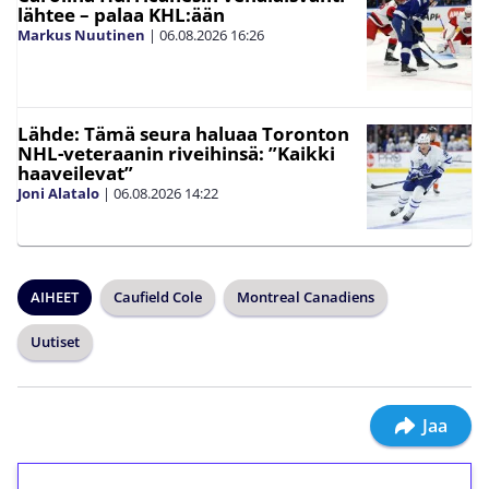
lähtee – palaa KHL:ään
Markus Nuutinen
|
06.08.2026
16:26
Lähde: Tämä seura haluaa Toronton
NHL-veteraanin riveihinsä: ”Kaikki
haaveilevat”
Joni Alatalo
|
06.08.2026
14:22
AIHEET
Caufield Cole
Montreal Canadiens
Uutiset
Jaa