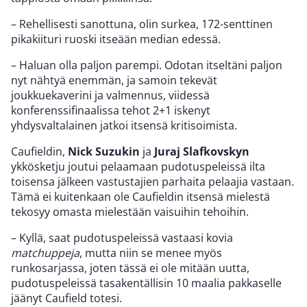
– Rehellisesti sanottuna, olin surkea, 172-senttinen
pikakiituri ruoski itseään median edessä.
– Haluan olla paljon parempi. Odotan itseltäni paljon
nyt nähtyä enemmän, ja samoin tekevät
joukkuekaverini ja valmennus, viidessä
konferenssifinaalissa tehot 2+1 iskenyt
yhdysvaltalainen jatkoi itsensä kritisoimista.
Caufieldin,
Nick Suzukin
ja
Juraj Slafkovskyn
ykkösketju joutui pelaamaan pudotuspeleissä ilta
toisensa jälkeen vastustajien parhaita pelaajia vastaan.
Tämä ei kuitenkaan ole Caufieldin itsensä mielestä
tekosyy omasta mielestään vaisuihin tehoihin.
– Kyllä, saat pudotuspeleissä vastaasi kovia
matchuppeja
, mutta niin se menee myös
runkosarjassa, joten tässä ei ole mitään uutta,
pudotuspeleissä tasakentällisin 10 maalia pakkaselle
jäänyt Caufield totesi.