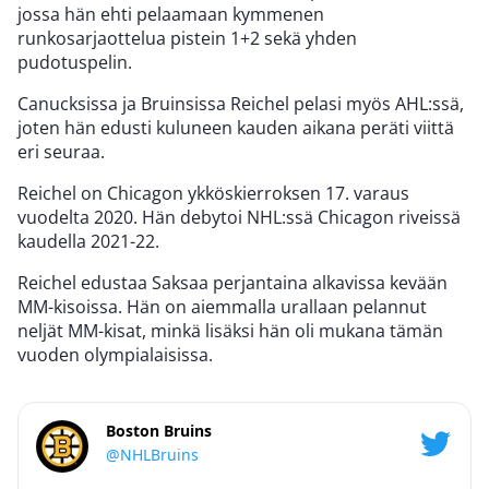
jossa hän ehti pelaamaan kymmenen
runkosarjaottelua pistein 1+2 sekä yhden
pudotuspelin.
Canucksissa ja Bruinsissa Reichel pelasi myös AHL:ssä,
joten hän edusti kuluneen kauden aikana peräti viittä
eri seuraa.
Reichel on Chicagon ykköskierroksen 17. varaus
vuodelta 2020. Hän debytoi NHL:ssä Chicagon riveissä
kaudella 2021-22.
Reichel edustaa Saksaa perjantaina alkavissa kevään
MM-kisoissa. Hän on aiemmalla urallaan pelannut
neljät MM-kisat, minkä lisäksi hän oli mukana tämän
vuoden olympialaisissa.
Boston Bruins
@NHLBruins