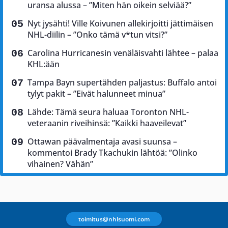
uransa alussa – ”Miten hän oikein selviää?”
Nyt jysähti! Ville Koivunen allekirjoitti jättimäisen
NHL-diilin – ”Onko tämä v*tun vitsi?”
Carolina Hurricanesin venäläisvahti lähtee – palaa
KHL:ään
Tampa Bayn supertähden paljastus: Buffalo antoi
tylyt pakit – ”Eivät halunneet minua”
Lähde: Tämä seura haluaa Toronton NHL-
veteraanin riveihinsä: ”Kaikki haaveilevat”
Ottawan päävalmentaja avasi suunsa –
kommentoi Brady Tkachukin lähtöä: ”Olinko
vihainen? Vähän”
toimitus@nhlsuomi.com