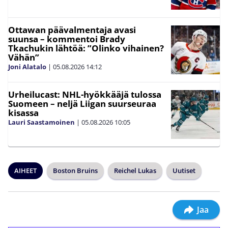
Ottawan päävalmentaja avasi
suunsa – kommentoi Brady
Tkachukin lähtöä: ”Olinko vihainen?
Vähän”
Joni Alatalo
|
05.08.2026
14:12
Urheilucast: NHL-hyökkääjä tulossa
Suomeen – neljä Liigan suurseuraa
kisassa
Lauri Saastamoinen
|
05.08.2026
10:05
AIHEET
Boston Bruins
Reichel Lukas
Uutiset
Jaa