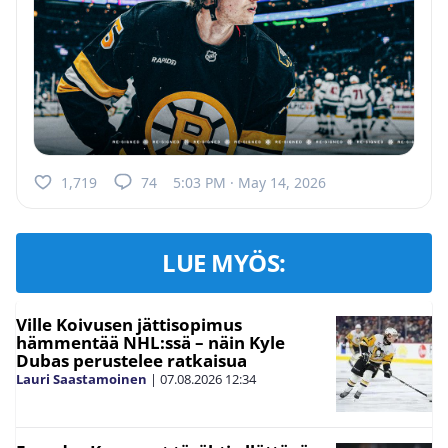
1,719
74
5:03 PM · May 14, 2026
LUE MYÖS:
Ville Koivusen jättisopimus
hämmentää NHL:ssä – näin Kyle
Dubas perustelee ratkaisua
Lauri Saastamoinen
|
07.08.2026
12:34