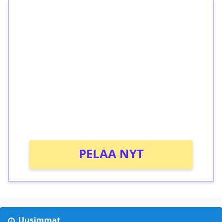
1€ = 10€ arvosta
ilmaiskierroksia ilman
kierrätystä!
Talleta 1€
Saat heti 50 ilmaiskierrosta Tuohi 1000 -
peliin (arvo 0,20€ per kierros)!
Ei kierrätysvaatimusta!
PELAA NYT
Uusimmat