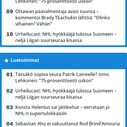
Lehkonen: ”75-prosenttisesti uskon”
Ottawan päävalmentaja avasi suunsa –
kommentoi Brady Tkachukin lähtöä: ”Olinko
vihainen? Vähän”
Urheilucast: NHL-hyökkääjä tulossa Suomeen –
neljä Liigan suurseuraa kisassa
Luetuimmat
Tässäkö sopiva seura Patrik Laineelle? Ismo
Lehkonen: ”75-prosenttisesti uskon”
Urheilucast: NHL-hyökkääjä tulossa Suomeen –
neljä Liigan suurseuraa kisassa
Konsta Helenius sai jättikehut – verrataan jo
NHL:n supertulokkaisiin
Sebastian Aho ei vakuuttanut Rod Brind’Amouria