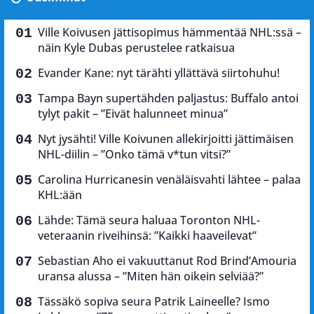
Ville Koivusen jättisopimus hämmentää NHL:ssä –
näin Kyle Dubas perustelee ratkaisua
Evander Kane: nyt tärähti yllättävä siirtohuhu!
Tampa Bayn supertähden paljastus: Buffalo antoi
tylyt pakit – ”Eivät halunneet minua”
Nyt jysähti! Ville Koivunen allekirjoitti jättimäisen
NHL-diilin – ”Onko tämä v*tun vitsi?”
Carolina Hurricanesin venäläisvahti lähtee – palaa
KHL:ään
Lähde: Tämä seura haluaa Toronton NHL-
veteraanin riveihinsä: ”Kaikki haaveilevat”
Sebastian Aho ei vakuuttanut Rod Brind’Amouria
uransa alussa – ”Miten hän oikein selviää?”
Tässäkö sopiva seura Patrik Laineelle? Ismo