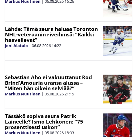
Markus Nuutinen
|
06.08.2026
16:26
Lähde: Tämä seura haluaa Toronton
NHL-veteraanin riveihinsä: ”Kaikki
haaveilevat”
Joni Alatalo
|
06.08.2026
14:22
Sebastian Aho ei vakuuttanut Rod
Brind’Amouria uransa alussa –
”Miten hän oikein selviää?”
Markus Nuutinen
|
05.08.2026
21:15
Tässäkö sopiva seura Patrik
Laineelle? Ismo Lehkonen: ”75-
prosenttisesti uskon”
Markus Nuutinen
|
05.08.2026
18:03