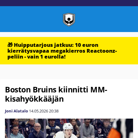
🎁 Huipputarjous jatkuu: 10 euron
kierrätysvapaa megakierros Reactoonz-
peliin - vain 1 eurolla!
Boston Bruins kiinnitti MM-
kisahyökkääjän
Joni Alatalo
14.05.2026
20:38