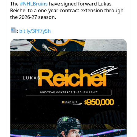
The
#NHLBruins
have signed forward Lukas
Reichel to a one-year contract extension through
the 2026-27 season.
:
bit.ly/3Pf7ySh