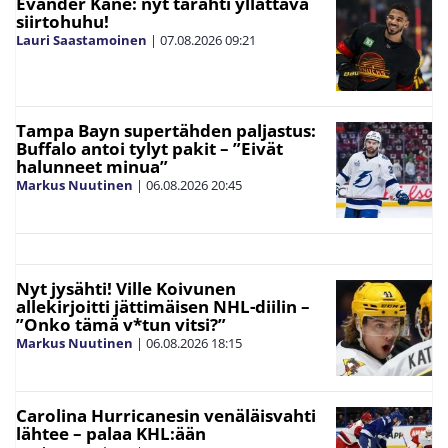
Evander Kane: nyt tärähti yllättävä
siirtohuhu!
Lauri Saastamoinen
|
07.08.2026
09:21
Tampa Bayn supertähden paljastus:
Buffalo antoi tylyt pakit – ”Eivät
halunneet minua”
Markus Nuutinen
|
06.08.2026
20:45
Nyt jysähti! Ville Koivunen
allekirjoitti jättimäisen NHL-diilin –
”Onko tämä v*tun vitsi?”
Markus Nuutinen
|
06.08.2026
18:15
Carolina Hurricanesin venäläisvahti
lähtee – palaa KHL:ään