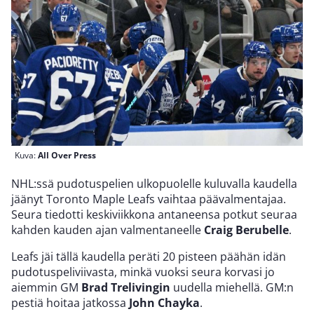
Kuva:
All Over Press
NHL:ssä pudotuspelien ulkopuolelle kuluvalla kaudella
jäänyt Toronto Maple Leafs vaihtaa päävalmentajaa.
Seura tiedotti keskiviikkona antaneensa potkut seuraa
kahden kauden ajan valmentaneelle
Craig Berubelle
.
Leafs jäi tällä kaudella peräti 20 pisteen päähän idän
pudotuspeliviivasta, minkä vuoksi seura korvasi jo
aiemmin GM
Brad Trelivingin
uudella miehellä. GM:n
pestiä hoitaa jatkossa
John Chayka
.