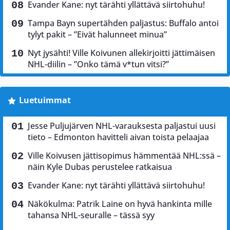
Evander Kane: nyt tärähti yllättävä siirtohuhu!
Tampa Bayn supertähden paljastus: Buffalo antoi
tylyt pakit – ”Eivät halunneet minua”
Nyt jysähti! Ville Koivunen allekirjoitti jättimäisen
NHL-diilin – ”Onko tämä v*tun vitsi?”
Luetuimmat
Jesse Puljujärven NHL-varauksesta paljastui uusi
tieto – Edmonton havitteli aivan toista pelaajaa
Ville Koivusen jättisopimus hämmentää NHL:ssä –
näin Kyle Dubas perustelee ratkaisua
Evander Kane: nyt tärähti yllättävä siirtohuhu!
Näkökulma: Patrik Laine on hyvä hankinta mille
tahansa NHL-seuralle – tässä syy