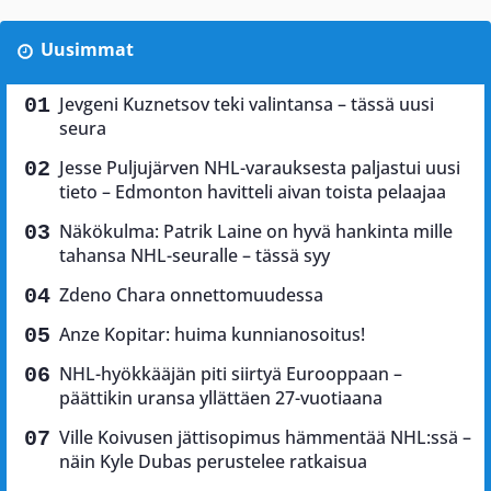
Uusimmat
Jevgeni Kuznetsov teki valintansa – tässä uusi
seura
Jesse Puljujärven NHL-varauksesta paljastui uusi
tieto – Edmonton havitteli aivan toista pelaajaa
Näkökulma: Patrik Laine on hyvä hankinta mille
tahansa NHL-seuralle – tässä syy
Zdeno Chara onnettomuudessa
Anze Kopitar: huima kunnianosoitus!
NHL-hyökkääjän piti siirtyä Eurooppaan –
päättikin uransa yllättäen 27-vuotiaana
Ville Koivusen jättisopimus hämmentää NHL:ssä –
näin Kyle Dubas perustelee ratkaisua