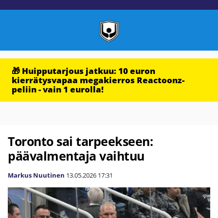
🎁 Huipputarjous jatkuu: 10 euron
kierrätysvapaa megakierros Reactoonz-
peliin - vain 1 eurolla!
Toronto sai tarpeekseen:
päävalmentaja vaihtuu
Markus Nuutinen
13.05.2026
17:31