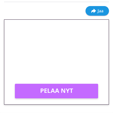
Jaa
🎁 Huipputarjous jatkuu: 10
euron kierrätysvapaa
megakierros Reactoonz-
peliin – vain 1 eurolla!
Peli: Reactoonz
Vain uusille asiakkaille!
PELAA NYT