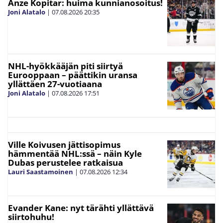
Anze Kopitar: huima kunnianosoitus!
Joni Alatalo
|
07.08.2026
20:35
NHL-hyökkääjän piti siirtyä
Eurooppaan – päättikin uransa
yllättäen 27-vuotiaana
Joni Alatalo
|
07.08.2026
17:51
Ville Koivusen jättisopimus
hämmentää NHL:ssä – näin Kyle
Dubas perustelee ratkaisua
Lauri Saastamoinen
|
07.08.2026
12:34
Evander Kane: nyt tärähti yllättävä
siirtohuhu!