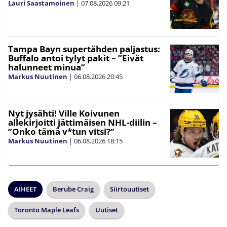
Lauri Saastamoinen
|
07.08.2026
09:21
Tampa Bayn supertähden paljastus:
Buffalo antoi tylyt pakit – ”Eivät
halunneet minua”
Markus Nuutinen
|
06.08.2026
20:45
Nyt jysähti! Ville Koivunen
allekirjoitti jättimäisen NHL-diilin –
”Onko tämä v*tun vitsi?”
Markus Nuutinen
|
06.08.2026
18:15
AIHEET
Berube Craig
Siirtouutiset
Toronto Maple Leafs
Uutiset