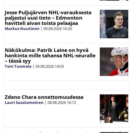
Jesse Puljujärven NHL-varauksesta
paljastui uusi tieto – Edmonton
havitteli aivan toista pelaajaa
Markus Nuutinen
|
09.08.2026
16:26
Näkökulma: Patrik Laine on hyvä
hankinta mille tahansa NHL-seuralle
– tässä syy
Toni Tuomala
|
09.08.2026
14:03
Zdeno Chara onnettomuudessa
Lauri Saastamoinen
|
08.08.2026
16:12