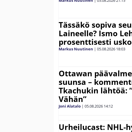
Markus Nuutinen
|
05.08.2026
21:15
Tässäkö sopiva seu
Laineelle? Ismo Le
prosenttisesti usk
Markus Nuutinen
|
05.08.2026
18:03
Ottawan päävalmen
suunsa – komment
Tkachukin lähtöä: 
Vähän”
Joni Alatalo
|
05.08.2026
14:12
Urheilucast: NHL-h