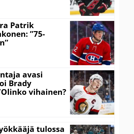
ra Patrik
hkonen: ”75-
on”
taja avasi
oi Brady
”Olinko vihainen?
yökkääjä tulossa