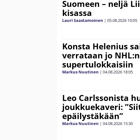
Suomeen – neljä Li
kisassa
Lauri Saastamoinen
|
05.08.2026
10:05
Konsta Helenius sai
verrataan jo NHL:n
supertulokkaisiin
Markus Nuutinen
|
04.08.2026
18:05
Leo Carlssonista h
joukkuekaveri: ”Siit
epäilystäkään”
Markus Nuutinen
|
04.08.2026
15:30