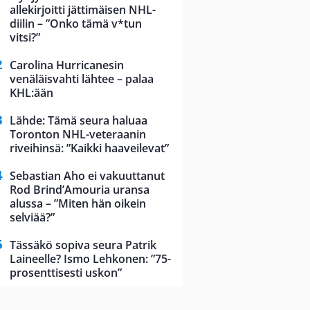
allekirjoitti jättimäisen NHL-
diilin – ”Onko tämä v*tun
vitsi?”
Carolina Hurricanesin
venäläisvahti lähtee – palaa
KHL:ään
Lähde: Tämä seura haluaa
Toronton NHL-veteraanin
riveihinsä: ”Kaikki haaveilevat”
Sebastian Aho ei vakuuttanut
Rod Brind’Amouria uransa
alussa – ”Miten hän oikein
selviää?”
Tässäkö sopiva seura Patrik
Laineelle? Ismo Lehkonen: ”75-
prosenttisesti uskon”