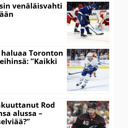
sin venäläisvahti
:ään
 haluaa Toronton
eihinsä: ”Kaikki
akuuttanut Rod
sa alussa –
selviää?”