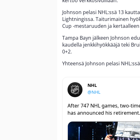
kertoo verkkosivuillaan.
Johnson pelasi NHL:ssä 13 kautta
Lightningissa. Taiturimainen hyök
Cup -mestaruuden ja kertaalleen
Tampa Bayn jälkeen Johnson edus
kaudella jenkkihyökkääjä teki Br
0+2.
Yhteensä Johnson pelasi NHL:ssä
NHL
@NHL
After 747 NHL games, two-tim
has announced his retirement