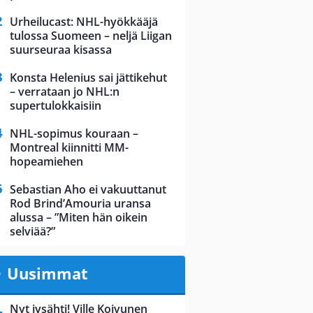
Urheilucast: NHL-hyökkääjä
tulossa Suomeen – neljä Liigan
suurseuraa kisassa
Konsta Helenius sai jättikehut
– verrataan jo NHL:n
supertulokkaisiin
NHL-sopimus kouraan –
Montreal kiinnitti MM-
hopeamiehen
Sebastian Aho ei vakuuttanut
Rod Brind’Amouria uransa
alussa – ”Miten hän oikein
selviää?”
Uusimmat
Nyt jysähti! Ville Koivunen