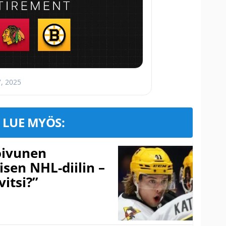
7, 2025
LUE MYÖS:
Koivunen
äisen NHL-diilin –
itsi?”