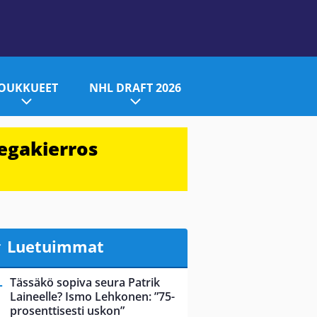
JOUKKUEET
NHL DRAFT 2026
egakierros
Luetuimmat
Tässäkö sopiva seura Patrik
Laineelle? Ismo Lehkonen: ”75-
prosenttisesti uskon”