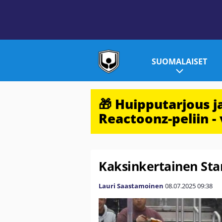
SUOMALAISET
🎁 Huipputarjous 
Reactoonz-peliin - 
Kaksinkertainen Stan
Lauri Saastamoinen
08.07.2025
09:38