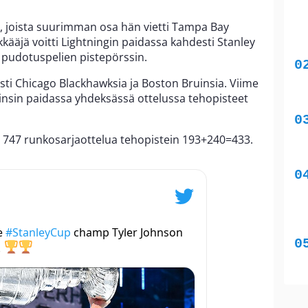
, joista suurimman osa hän vietti Tampa Bay
kääjä voitti Lightningin paidassa kahdesti Stanley
 pudotuspelien pistepörssin.
ti Chicago Blackhawksia ja Boston Bruinsia. Viime
uinsin paidassa yhdeksässä ottelussa tehopisteet
 747 runkosarjaottelua tehopistein 193+240=433.
e
#StanleyCup
champ Tyler Johnson
.