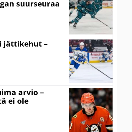
igan suurseuraa
 jättikehut –
uima arvio –
ä ei ole