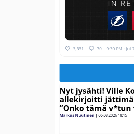
3,551
70
9:30 PM · Jul 
Nyt jysähti! Ville 
allekirjoitti jättim
”Onko tämä v*tun v
Markus Nuutinen
|
06.08.2026
18:15