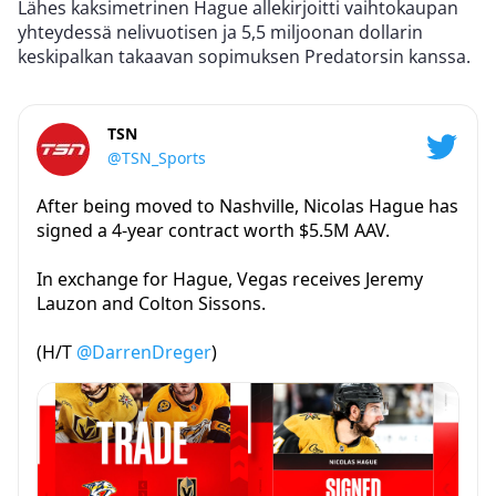
Lähes kaksimetrinen Hague allekirjoitti vaihtokaupan
yhteydessä nelivuotisen ja 5,5 miljoonan dollarin
keskipalkan takaavan sopimuksen Predatorsin kanssa.
TSN
@TSN_Sports
After being moved to Nashville, Nicolas Hague has
signed a 4-year contract worth $5.5M AAV.
In exchange for Hague, Vegas receives Jeremy
Lauzon and Colton Sissons.
(H/T
@DarrenDreger
)