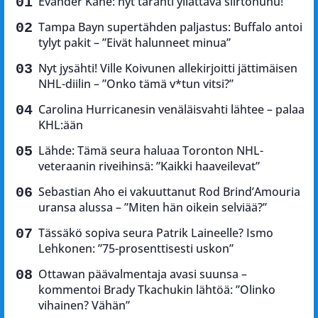
Evander Kane: nyt tärähti yllättävä siirtohuhu!
Tampa Bayn supertähden paljastus: Buffalo antoi
tylyt pakit – ”Eivät halunneet minua”
Nyt jysähti! Ville Koivunen allekirjoitti jättimäisen
NHL-diilin – ”Onko tämä v*tun vitsi?”
Carolina Hurricanesin venäläisvahti lähtee – palaa
KHL:ään
Lähde: Tämä seura haluaa Toronton NHL-
veteraanin riveihinsä: ”Kaikki haaveilevat”
Sebastian Aho ei vakuuttanut Rod Brind’Amouria
uransa alussa – ”Miten hän oikein selviää?”
Tässäkö sopiva seura Patrik Laineelle? Ismo
Lehkonen: ”75-prosenttisesti uskon”
Ottawan päävalmentaja avasi suunsa –
kommentoi Brady Tkachukin lähtöä: ”Olinko
vihainen? Vähän”