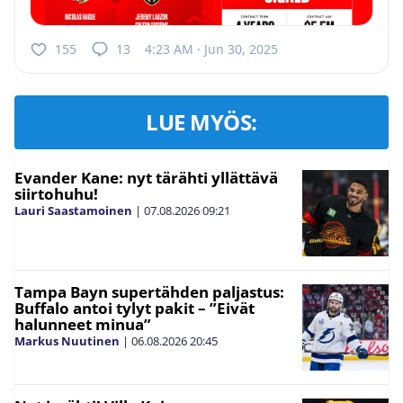
155
13
4:23 AM · Jun 30, 2025
LUE MYÖS:
Evander Kane: nyt tärähti yllättävä
siirtohuhu!
Lauri Saastamoinen
|
07.08.2026
09:21
Tampa Bayn supertähden paljastus:
Buffalo antoi tylyt pakit – ”Eivät
halunneet minua”
Markus Nuutinen
|
06.08.2026
20:45