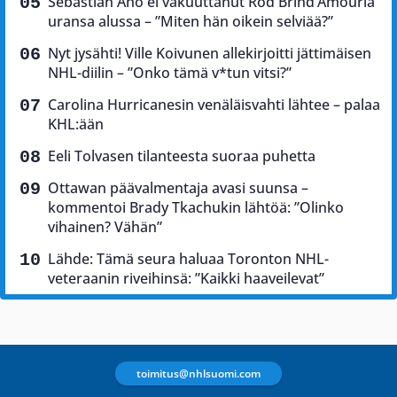
Sebastian Aho ei vakuuttanut Rod Brind’Amouria
uransa alussa – ”Miten hän oikein selviää?”
Nyt jysähti! Ville Koivunen allekirjoitti jättimäisen
NHL-diilin – ”Onko tämä v*tun vitsi?”
Carolina Hurricanesin venäläisvahti lähtee – palaa
KHL:ään
Eeli Tolvasen tilanteesta suoraa puhetta
Ottawan päävalmentaja avasi suunsa –
kommentoi Brady Tkachukin lähtöä: ”Olinko
vihainen? Vähän”
Lähde: Tämä seura haluaa Toronton NHL-
veteraanin riveihinsä: ”Kaikki haaveilevat”
toimitus@nhlsuomi.com