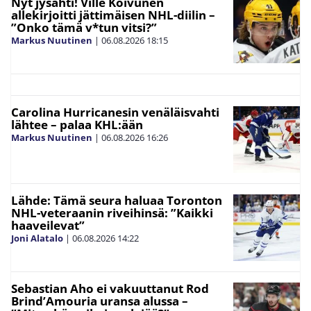
Nyt jysähti! Ville Koivunen
allekirjoitti jättimäisen NHL-diilin –
”Onko tämä v*tun vitsi?”
Markus Nuutinen
|
06.08.2026
18:15
Carolina Hurricanesin venäläisvahti
lähtee – palaa KHL:ään
Markus Nuutinen
|
06.08.2026
16:26
Lähde: Tämä seura haluaa Toronton
NHL-veteraanin riveihinsä: ”Kaikki
haaveilevat”
Joni Alatalo
|
06.08.2026
14:22
Sebastian Aho ei vakuuttanut Rod
Brind’Amouria uransa alussa –