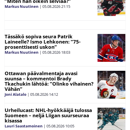
”Miten hän oikein selviää?”
Markus Nuutinen
|
05.08.2026
21:15
Tässäkö sopiva seura Patrik
Laineelle? Ismo Lehkonen: ”75-
prosenttisesti uskon”
Markus Nuutinen
|
05.08.2026
18:03
Ottawan päävalmentaja avasi
suunsa – kommentoi Brady
Tkachukin lähtöä: ”Olinko vihainen?
Vähän”
Joni Alatalo
|
05.08.2026
14:12
Urheilucast: NHL-hyökkääjä tulossa
Suomeen – neljä Liigan suurseuraa
kisassa
Lauri Saastamoinen
|
05.08.2026
10:05