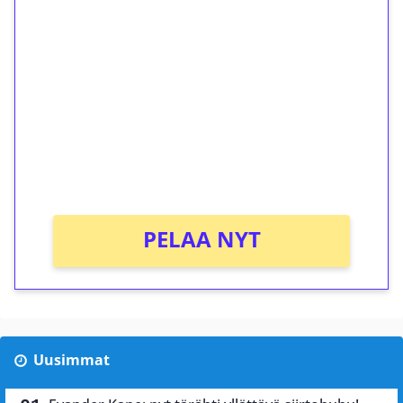
ilmaiskierroksia ilman
kierrätystä!
Talleta 1€
Saat heti 50 ilmaiskierrosta Tuohi 1000 -
peliin (arvo 0,20€ per kierros)!
Ei kierrätysvaatimusta!
PELAA NYT
Uusimmat