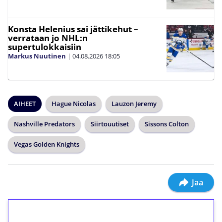
Konsta Helenius sai jättikehut –
verrataan jo NHL:n
supertulokkaisiin
Markus Nuutinen
|
04.08.2026
18:05
AIHEET
Hague Nicolas
Lauzon Jeremy
Nashville Predators
Siirtouutiset
Sissons Colton
Vegas Golden Knights
Jaa
1€ = 10€ arvosta