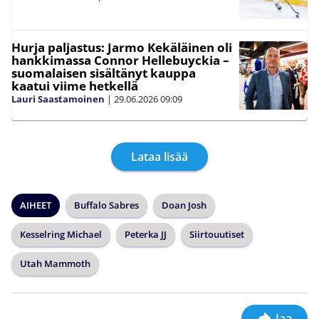
Hurja paljastus: Jarmo Kekäläinen oli
hankkimassa Connor Hellebuyckia –
suomalaisen sisältänyt kauppa
kaatui viime hetkellä
Lauri Saastamoinen
|
29.06.2026
09:09
Lataa lisää
AIHEET
Buffalo Sabres
Doan Josh
Kesselring Michael
Peterka JJ
Siirtouutiset
Utah Mammoth
Jaa