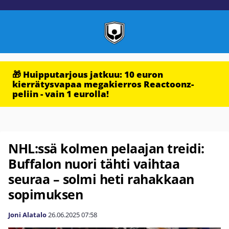
🎁 Huipputarjous jatkuu: 10 euron
kierrätysvapaa megakierros Reactoonz-
peliin - vain 1 eurolla!
NHL:ssä kolmen pelaajan treidi:
Buffalon nuori tähti vaihtaa
seuraa – solmi heti rahakkaan
sopimuksen
Joni Alatalo
26.06.2025
07:58