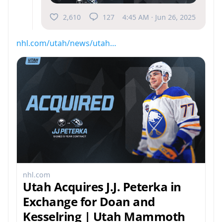
2,610
127
4:45 AM · Jun 26, 2025
nhl.com/utah/news/utah…
nhl.com
Utah Acquires J.J. Peterka in
Exchange for Doan and
Kesselring | Utah Mammoth