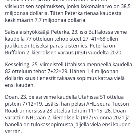
viisivuotisen sopimuksen, jonka kokonaisarvo on 38,5
miljoonaa dollaria. Täten Peterka tienaa kaudesta
keskimäärin 7,7 miljoonaa dollaria.
Saksalaishyökkääjä Peterka, 23, iski Buffalossa viime
kaudella 77 otteluun tehopisteet 27+41=68 ollen
joukkueen toiseksi paras pistemies. Peterka on
Buffalon 2. kierroksen varaus (#34) vuodelta 2020.
Kesselring, 25, viimeisteli Utahissa menneellä kaudella
82 otteluun tehot 7+22=29. Hänen 1,4 miljoonan
dollarin kausitienestit takaava sopimus kattaa vielä
ensi kauden.
Doan, 23, pelasi viime kaudella Utahissa 51 ottelua
pistein 7+12=19. Lisäksi hän pelasi AHL-seura Tucson
Roadrunnersissa 28 ottelua tehoin 11+15=26. Doan
varattiin NHL:ään 2. kierroksella (#37) vuonna 2021 ja
hänellä on tulokassopimusta jäljellä vielä ensi kauden
verran.