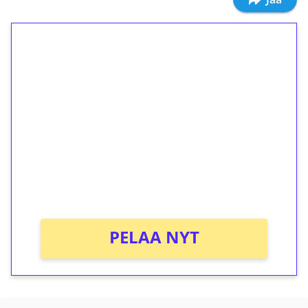
1€ = 10€ arvosta
ilmaiskierroksia ilman
kierrätystä!
Talleta 1€
Saat heti 50 ilmaiskierrosta Tuohi 1000 -
peliin (arvo 0,20€ per kierros)!
Ei kierrätysvaatimusta!
PELAA NYT