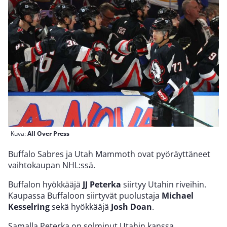
Kuva:
All Over Press
Buffalo Sabres ja Utah Mammoth ovat pyöräyttäneet
vaihtokaupan NHL:ssä.
Buffalon hyökkääjä
JJ Peterka
siirtyy Utahin riveihin.
Kaupassa Buffaloon siirtyvät puolustaja
Michael
Kesselring
sekä hyökkääjä
Josh Doan
.
Samalla Peterka on solminut Utahin kanssa