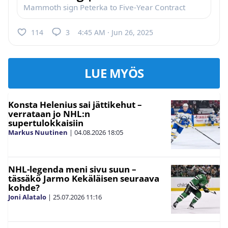
Mammoth sign Peterka to Five-Year Contract
114
3
4:45 AM · Jun 26, 2025
LUE MYÖS
Konsta Helenius sai jättikehut –
verrataan jo NHL:n
supertulokkaisiin
Markus Nuutinen
|
04.08.2026
18:05
NHL-legenda meni sivu suun –
tässäkö Jarmo Kekäläisen seuraava
kohde?
Joni Alatalo
|
25.07.2026
11:16