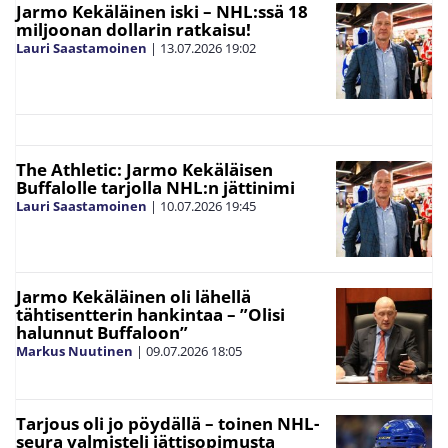
Jarmo Kekäläinen iski – NHL:ssä 18
miljoonan dollarin ratkaisu!
Lauri Saastamoinen
|
13.07.2026
19:02
The Athletic: Jarmo Kekäläisen
Buffalolle tarjolla NHL:n jättinimi
Lauri Saastamoinen
|
10.07.2026
19:45
Jarmo Kekäläinen oli lähellä
tähtisentterin hankintaa – ”Olisi
halunnut Buffaloon”
Markus Nuutinen
|
09.07.2026
18:05
Tarjous oli jo pöydällä – toinen NHL-
seura valmisteli jättisopimusta