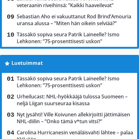
veteraanin riveihinsä: ”Kaikki haaveilevat”
Sebastian Aho ei vakuuttanut Rod Brind’Amouria
uransa alussa – ”Miten hän oikein selviää?”
Tässäkö sopiva seura Patrik Laineelle? Ismo
Lehkonen: ”75-prosenttisesti uskon”
Luetuimmat
Tässäkö sopiva seura Patrik Laineelle? Ismo
Lehkonen: ”75-prosenttisesti uskon”
Urheilucast: NHL-hyökkääjä tulossa Suomeen –
neljä Liigan suurseuraa kisassa
Nyt jysähti! Ville Koivunen allekirjoitti jättimäisen
NHL-diilin – ”Onko tämä v*tun vitsi?”
Carolina Hurricanesin venäläisvahti lähtee – palaa