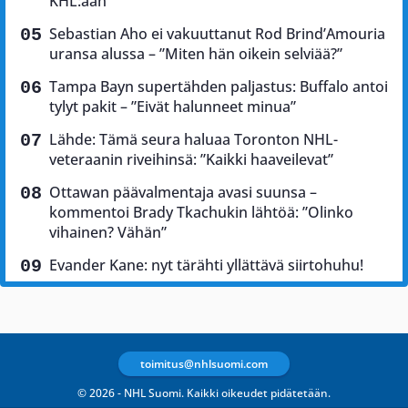
KHL:ään
Sebastian Aho ei vakuuttanut Rod Brind’Amouria
uransa alussa – ”Miten hän oikein selviää?”
Tampa Bayn supertähden paljastus: Buffalo antoi
tylyt pakit – ”Eivät halunneet minua”
Lähde: Tämä seura haluaa Toronton NHL-
veteraanin riveihinsä: ”Kaikki haaveilevat”
Ottawan päävalmentaja avasi suunsa –
kommentoi Brady Tkachukin lähtöä: ”Olinko
vihainen? Vähän”
Evander Kane: nyt tärähti yllättävä siirtohuhu!
toimitus@nhlsuomi.com
© 2026 - NHL Suomi. Kaikki oikeudet pidätetään.