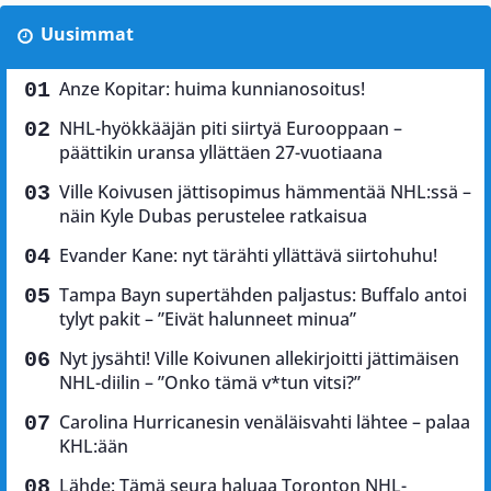
Uusimmat
Anze Kopitar: huima kunnianosoitus!
NHL-hyökkääjän piti siirtyä Eurooppaan –
päättikin uransa yllättäen 27-vuotiaana
Ville Koivusen jättisopimus hämmentää NHL:ssä –
näin Kyle Dubas perustelee ratkaisua
Evander Kane: nyt tärähti yllättävä siirtohuhu!
Tampa Bayn supertähden paljastus: Buffalo antoi
tylyt pakit – ”Eivät halunneet minua”
Nyt jysähti! Ville Koivunen allekirjoitti jättimäisen
NHL-diilin – ”Onko tämä v*tun vitsi?”
Carolina Hurricanesin venäläisvahti lähtee – palaa
KHL:ään
Lähde: Tämä seura haluaa Toronton NHL-