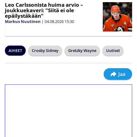
Leo Carlssonista huima arvio –
joukkuekaveri: ”Siitä ei ole
epäilystäkään”
Markus Nuutinen
|
04.08.2026
15:30
AIHEET
Crosby Sidney
Gretzky Wayne
Uutiset
Jaa
1€ = 10€ arvosta
ilmaiskierroksia ilman
kierrätystä!
Talleta 1€