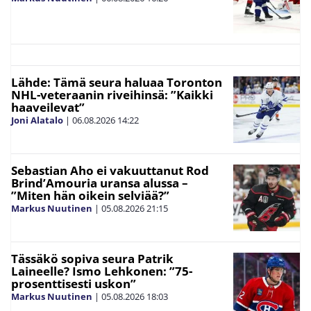
Lähde: Tämä seura haluaa Toronton
NHL-veteraanin riveihinsä: ”Kaikki
haaveilevat”
Joni Alatalo
|
06.08.2026
14:22
Sebastian Aho ei vakuuttanut Rod
Brind’Amouria uransa alussa –
”Miten hän oikein selviää?”
Markus Nuutinen
|
05.08.2026
21:15
Tässäkö sopiva seura Patrik
Laineelle? Ismo Lehkonen: ”75-
prosenttisesti uskon”
Markus Nuutinen
|
05.08.2026
18:03