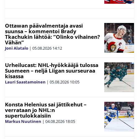
Ottawan päävalmentaja avasi
suunsa – kommentoi Brady
Tkachukin lähtöä: ”Olinko vihainen?
Vähän”
Joni Alatalo
|
05.08.2026
14:12
Urheilucast: NHL-hyökkääjä tulossa
Suomeen – neljä Liigan suurseuraa
kisassa
Lauri Saastamoinen
|
05.08.2026
10:05
Konsta Helenius sai jättikehut –
verrataan jo NHL:n
supertulokkaisiin
Markus Nuutinen
|
04.08.2026
18:05