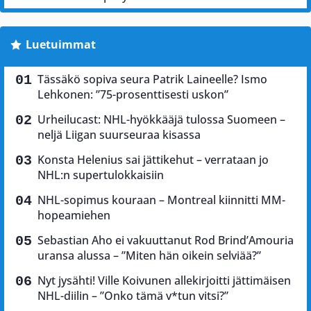
Luetuimmat
Tässäkö sopiva seura Patrik Laineelle? Ismo
Lehkonen: ”75-prosenttisesti uskon”
Urheilucast: NHL-hyökkääjä tulossa Suomeen –
neljä Liigan suurseuraa kisassa
Konsta Helenius sai jättikehut – verrataan jo
NHL:n supertulokkaisiin
NHL-sopimus kouraan – Montreal kiinnitti MM-
hopeamiehen
Sebastian Aho ei vakuuttanut Rod Brind’Amouria
uransa alussa – ”Miten hän oikein selviää?”
Nyt jysähti! Ville Koivunen allekirjoitti jättimäisen
NHL-diilin – ”Onko tämä v*tun vitsi?”