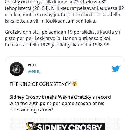
Crosby on tehnyt tällä kaudella 72 ottelussa 80
tehopistettä (26+54). NHL-seurat pelaavat kaudessa 82
ottelua, mutta Crosby joutui jättämään tällä kaudella
kaksi ottelua väliin loukkaantumisen takia.
Gretzky onnistui pelaamaan 19 peräkkäistä kautta yli
piste-per-peli keskiarvolla. Hänen putkensa alkoi
tulokaskaudella 1979 ja päättyi kaudella 1998-99.
NHL
@NHL
THE KING OF CONSISTENCY
Sidney Crosby breaks Wayne Gretzky's record
with the 20th point-per-game season of his
outstanding career!