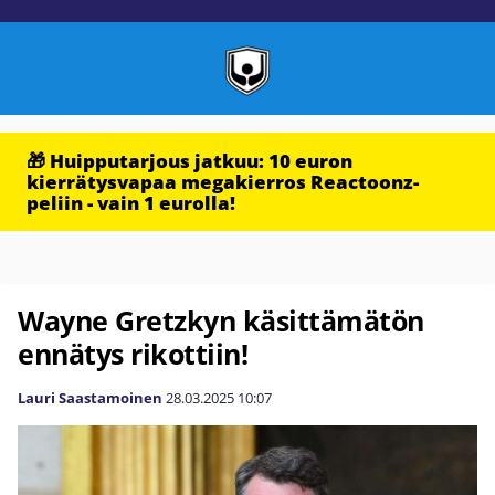
🎁 Huipputarjous jatkuu: 10 euron
kierrätysvapaa megakierros Reactoonz-
peliin - vain 1 eurolla!
Wayne Gretzkyn käsittämätön
ennätys rikottiin!
Lauri Saastamoinen
28.03.2025
10:07