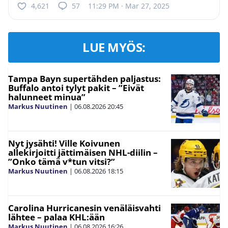
4,621
57
11:29 PM · Mar 27, 2025
LUE MYÖS:
Tampa Bayn supertähden paljastus:
Buffalo antoi tylyt pakit – ”Eivät
halunneet minua”
Markus Nuutinen
|
06.08.2026
20:45
Nyt jysähti! Ville Koivunen
allekirjoitti jättimäisen NHL-diilin –
”Onko tämä v*tun vitsi?”
Markus Nuutinen
|
06.08.2026
18:15
Carolina Hurricanesin venäläisvahti
lähtee – palaa KHL:ään
Markus Nuutinen
|
06.08.2026
16:26