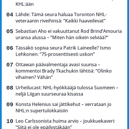
KHL:ään
Lähde: Tämä seura haluaa Toronton NHL-
veteraanin riveihinsä: ”Kaikki haaveilevat”
Sebastian Aho ei vakuuttanut Rod Brind’Amouria
uransa alussa – ”Miten hän oikein selviää?”
Tässäkö sopiva seura Patrik Laineelle? Ismo
Lehkonen: ”75-prosenttisesti uskon”
Ottawan päävalmentaja avasi suunsa –
kommentoi Brady Tkachukin lähtöä: ”Olinko
vihainen? Vähän”
Urheilucast: NHL-hyökkääjä tulossa Suomeen –
neljä Liigan suurseuraa kisassa
Konsta Helenius sai jättikehut – verrataan jo
NHL:n supertulokkaisiin
Leo Carlssonista huima arvio – joukkuekaveri:
”Siitä ei ole epäilystäkään”