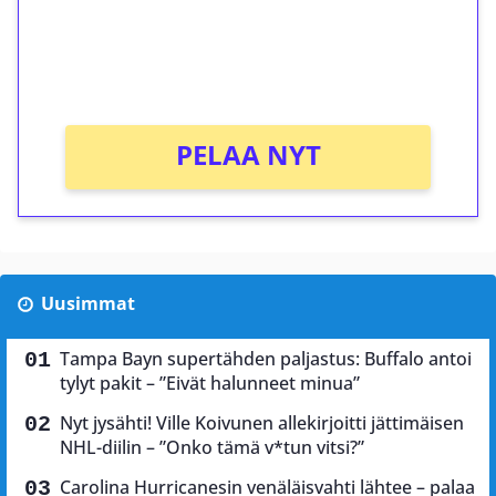
Saat heti 50 ilmaiskierrosta Tuohi 1000 -
peliin (arvo 0,20€ per kierros)!
Ei kierrätysvaatimusta!
PELAA NYT
Uusimmat
Tampa Bayn supertähden paljastus: Buffalo antoi
tylyt pakit – ”Eivät halunneet minua”
Nyt jysähti! Ville Koivunen allekirjoitti jättimäisen
NHL-diilin – ”Onko tämä v*tun vitsi?”
Carolina Hurricanesin venäläisvahti lähtee – palaa