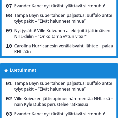
Evander Kane: nyt tärähti yllättävä siirtohuhu!
Tampa Bayn supertähden paljastus: Buffalo antoi
tylyt pakit – ”Eivät halunneet minua”
Nyt jysähti! Ville Koivunen allekirjoitti jättimäisen
NHL-diilin – ”Onko tämä v*tun vitsi?”
Carolina Hurricanesin venäläisvahti lähtee – palaa
KHL:ään
Luetuimmat
Tampa Bayn supertähden paljastus: Buffalo antoi
tylyt pakit – ”Eivät halunneet minua”
Ville Koivusen jättisopimus hämmentää NHL:ssä –
näin Kyle Dubas perustelee ratkaisua
Evander Kane: nyt tärähti yllättävä siirtohuhu!