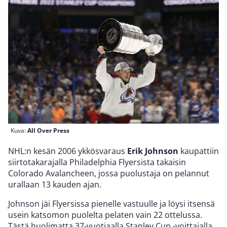
Kuva:
All Over Press
NHL:n kesän 2006 ykkösvaraus
Erik Johnson
kaupattiin
siirtotakarajalla Philadelphia Flyersista takaisin
Colorado Avalancheen, jossa puolustaja on pelannut
urallaan 13 kauden ajan.
Johnson jäi Flyersissa pienelle vastuulle ja löysi itsensä
usein katsomon puolelta pelaten vain 22 ottelussa.
Tästä huolimatta 37-vuotiaalla Stanley Cup -voittajalla