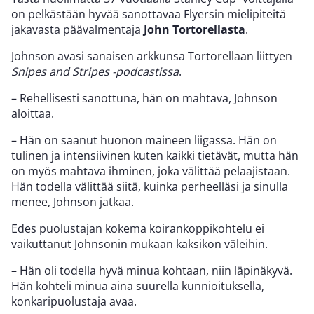
on pelkästään hyvää sanottavaa Flyersin mielipiteitä
jakavasta päävalmentaja
John Tortorellasta
.
Johnson avasi sanaisen arkkunsa Tortorellaan liittyen
Snipes and Stripes -podcastissa
.
– Rehellisesti sanottuna, hän on mahtava, Johnson
aloittaa.
– Hän on saanut huonon maineen liigassa. Hän on
tulinen ja intensiivinen kuten kaikki tietävät, mutta hän
on myös mahtava ihminen, joka välittää pelaajistaan.
Hän todella välittää siitä, kuinka perheelläsi ja sinulla
menee, Johnson jatkaa.
Edes puolustajan kokema koirankoppikohtelu ei
vaikuttanut Johnsonin mukaan kaksikon väleihin.
– Hän oli todella hyvä minua kohtaan, niin läpinäkyvä.
Hän kohteli minua aina suurella kunnioituksella,
konkaripuolustaja avaa.