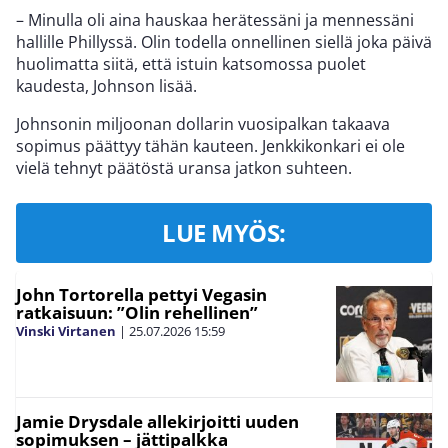
– Minulla oli aina hauskaa herätessäni ja mennessäni
hallille Phillyssä. Olin todella onnellinen siellä joka päivä
huolimatta siitä, että istuin katsomossa puolet
kaudesta, Johnson lisää.
Johnsonin miljoonan dollarin vuosipalkan takaava
sopimus päättyy tähän kauteen. Jenkkikonkari ei ole
vielä tehnyt päätöstä uransa jatkon suhteen.
LUE MYÖS:
John Tortorella pettyi Vegasin
ratkaisuun: ”Olin rehellinen”
Vinski Virtanen
|
25.07.2026
15:59
Jamie Drysdale allekirjoitti uuden
sopimuksen – jättipalkka