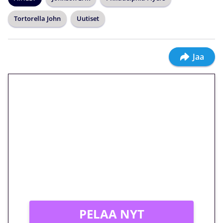
Tortorella John
Uutiset
Jaa
🎁 Huipputarjous jatkuu: 10
euron kierrätysvapaa
megakierros Reactoonz-
peliin – vain 1 eurolla!
Peli: Reactoonz
Vain uusille asiakkaille!
PELAA NYT