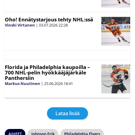
Oho! Ennätystarjous tehty NHL:ssä
Vinski Virtanen
|
03.07.2026
22:28
Florida ja Philadelphia kaupoilla –
700 NHL-pelin hyökkääjäjärkäle
Panthersiin
Markus Nuutinen
|
25.06.2026
18:41
Lataa lisää
AIHEET
Johnson Erik
Philadelphia Flyers