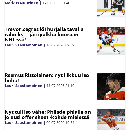
Markus Nuutinen
|
17.07.2026
21:40
Trevor Zegras löi hurjalla tavalla
rahoiksi – jättipalkka kouraan
NHL:ssä!
Lauri Saastamoinen
|
16.07.2026
09:59
Rasmus Ristolainen: nyt liikkuu iso
huhu!
Lauri Saastamoinen
|
11.07.2026
21:10
Nyt tuli iso väite: Philadelphialla on
jo uusi offer sheet -kohde mielessä
Lauri Saastamoinen
|
06.07.2026
16:24