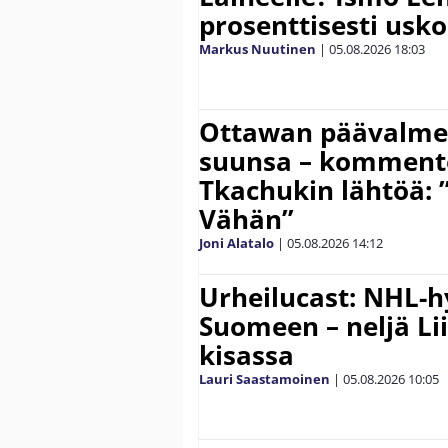
prosenttisesti usk
Markus Nuutinen
|
05.08.2026
18:03
Ottawan päävalmen
suunsa – komment
Tkachukin lähtöä: 
Vähän”
Joni Alatalo
|
05.08.2026
14:12
Urheilucast: NHL-h
Suomeen – neljä Li
kisassa
Lauri Saastamoinen
|
05.08.2026
10:05