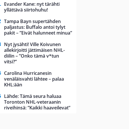
Evander Kane: nyt tärähti
yllättävä siirtohuhu!
Tampa Bayn supertähden
paljastus: Buffalo antoi tylyt
pakit – ”Eivät halunneet minua”
Nyt jysähti! Ville Koivunen
allekirjoitti jättimäisen NHL-
diilin – ”Onko tämä v*tun
vitsi?”
Carolina Hurricanesin
venäläisvahti lähtee – palaa
KHL:ään
Lähde: Tämä seura haluaa
Toronton NHL-veteraanin
riveihinsä: ”Kaikki haaveilevat”