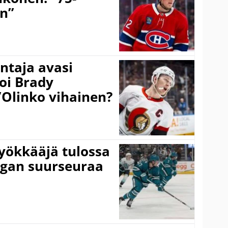
on”
taja avasi
oi Brady
”Olinko vihainen?
yökkääjä tulossa
igan suurseuraa