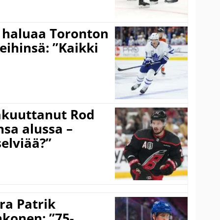
 haluaa Toronton
eihinsä: ”Kaikki
akuuttanut Rod
sa alussa –
selviää?”
ra Patrik
hkonen: ”75-