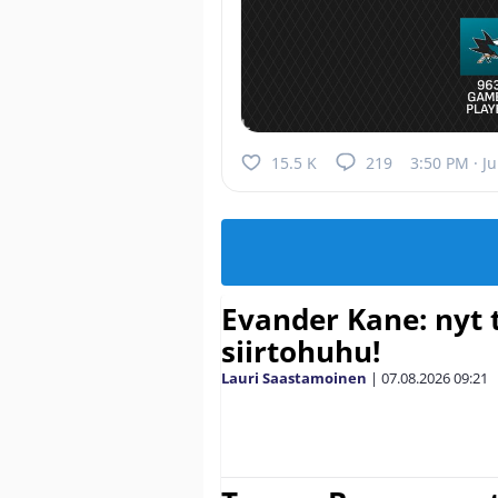
15.5 K
219
3:50 PM · Ju
Evander Kane: nyt t
siirtohuhu!
Lauri Saastamoinen
|
07.08.2026
09:21