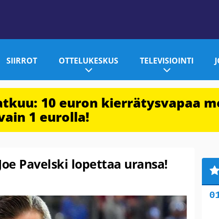
SIIRROT
OTTELUKESKUS
TELEVISIOINTI
jatkuu: 10 euron kierrätysvapaa m
vain 1 eurolla!
Joe Pavelski lopettaa uransa!