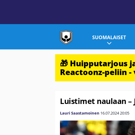
SUOMALAISET
🎁 Huipputarjous 
Reactoonz-peliin - 
Luistimet naulaan – 
Lauri Saastamoinen
16.07.2024
20:05