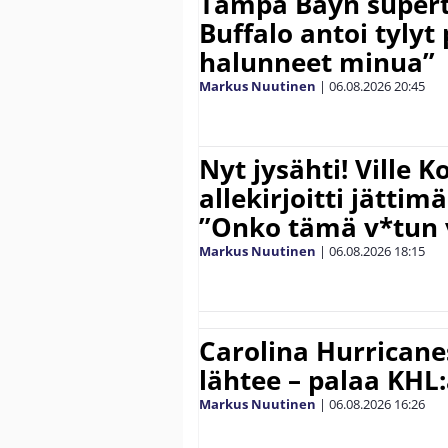
Tampa Bayn supert
Buffalo antoi tylyt 
halunneet minua”
Markus Nuutinen
|
06.08.2026
20:45
Nyt jysähti! Ville 
allekirjoitti jättim
”Onko tämä v*tun v
Markus Nuutinen
|
06.08.2026
18:15
Carolina Hurricane
lähtee – palaa KHL
Markus Nuutinen
|
06.08.2026
16:26