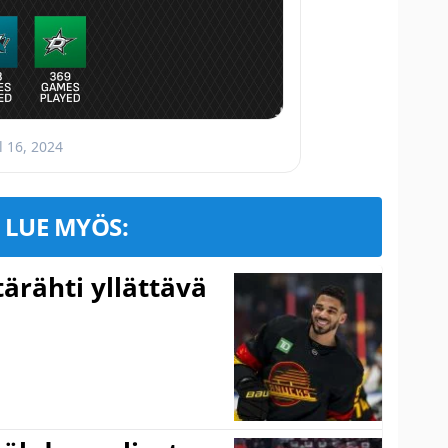
l 16, 2024
LUE MYÖS:
ärähti yllättävä