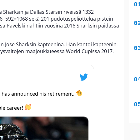
e Sharksin ja Dallas Starsin riveissä 1332
76+592=1068 sekä 201 pudotuspeliottelua pistein
ssa Pavelski nähtiin vuosina 2016 Sharksin paidassa
an Jose Sharksin kapteenina. Hän kantoi kapteenin
ysvaltojen maajoukkueessa World Cupissa 2017.
ki has announced his retirement.
ble career!