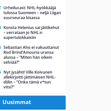
Urheilucast: NHL-hyökkääjä
tulossa Suomeen – neljä Liigan
suurseuraa kisassa
Konsta Helenius sai jättikehut
– verrataan jo NHL:n
supertulokkaisiin
Sebastian Aho ei vakuuttanut
Rod Brind’Amouria uransa
alussa – ”Miten hän oikein
selviää?”
Nyt jysähti! Ville Koivunen
allekirjoitti jättimäisen NHL-
diilin – ”Onko tämä v*tun
vitsi?”
Uusimmat