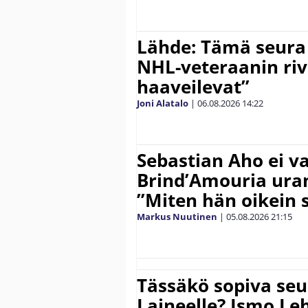
Lähde: Tämä seura
NHL-veteraanin riv
haaveilevat”
Joni Alatalo
|
06.08.2026
14:22
Sebastian Aho ei v
Brind’Amouria uran
”Miten hän oikein 
Markus Nuutinen
|
05.08.2026
21:15
Tässäkö sopiva seu
Laineelle? Ismo Le