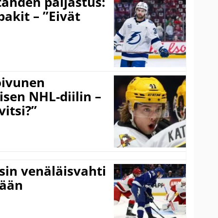
ähden paljastus:
pakit – ”Eivät
Koivunen
äisen NHL-diilin –
itsi?”
sin venäläisvahti
:ään