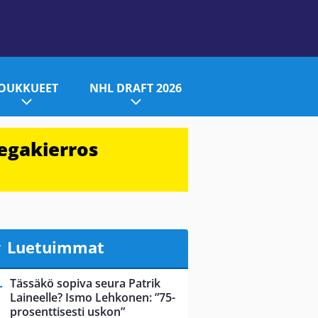
JOUKKUEET
NHL DRAFT 2026
egakierros
Luetuimmat
Tässäkö sopiva seura Patrik
Laineelle? Ismo Lehkonen: ”75-
prosenttisesti uskon”