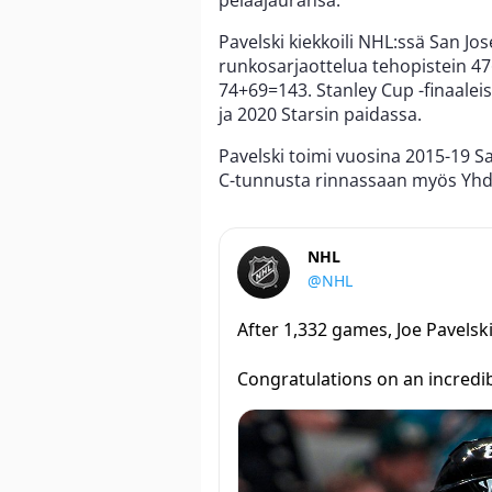
pelaajauransa.
Pavelski kiekkoili NHL:ssä San Jos
runkosarjaottelua tehopistein 4
74+69=143. Stanley Cup -finaalei
ja 2020 Starsin paidassa.
Pavelski toimi vuosina 2015-19 S
C-tunnusta rinnassaan myös Yhd
NHL
@NHL
After 1,332 games, Joe Pavels
Congratulations on an incredi