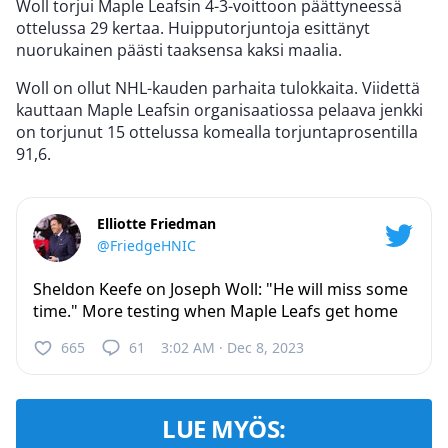
Woll torjui Maple Leafsin 4-3-voittoon päättyneessä
ottelussa 29 kertaa. Huipputorjuntoja esittänyt
nuorukainen päästi taaksensa kaksi maalia.
Woll on ollut NHL-kauden parhaita tulokkaita. Viidettä
kauttaan Maple Leafsin organisaatiossa pelaava jenkki
on torjunut 15 ottelussa komealla torjuntaprosentilla
91,6.
Elliotte Friedman
@FriedgeHNIC
Sheldon Keefe on Joseph Woll: "He will miss some
time." More testing when Maple Leafs get home
665
61
3:02 AM · Dec 8, 2023
LUE MYÖS: