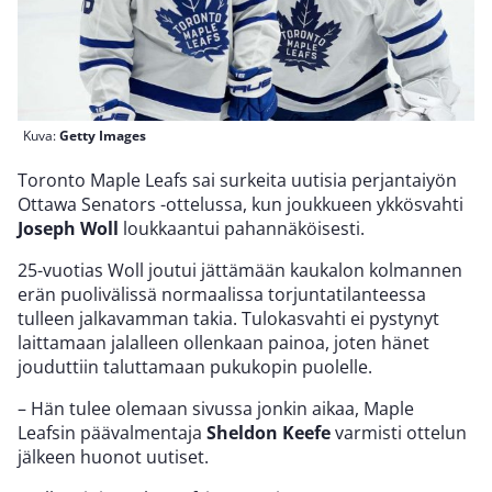
Kuva:
Getty Images
Toronto Maple Leafs sai surkeita uutisia perjantaiyön
Ottawa Senators -ottelussa, kun joukkueen ykkösvahti
Joseph Woll
loukkaantui pahannäköisesti.
25-vuotias Woll joutui jättämään kaukalon kolmannen
erän puolivälissä normaalissa torjuntatilanteessa
tulleen jalkavamman takia. Tulokasvahti ei pystynyt
laittamaan jalalleen ollenkaan painoa, joten hänet
jouduttiin taluttamaan pukukopin puolelle.
– Hän tulee olemaan sivussa jonkin aikaa, Maple
Leafsin päävalmentaja
Sheldon Keefe
varmisti ottelun
jälkeen huonot uutiset.