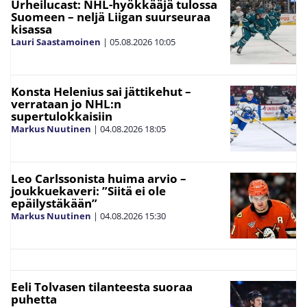
Urheilucast: NHL-hyökkääjä tulossa
Suomeen – neljä Liigan suurseuraa
kisassa
Lauri Saastamoinen
|
05.08.2026
10:05
Konsta Helenius sai jättikehut –
verrataan jo NHL:n
supertulokkaisiin
Markus Nuutinen
|
04.08.2026
18:05
Leo Carlssonista huima arvio –
joukkuekaveri: ”Siitä ei ole
epäilystäkään”
Markus Nuutinen
|
04.08.2026
15:30
Eeli Tolvasen tilanteesta suoraa
puhetta