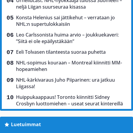
Urheilucast: NHL-hyökkääjä tulossa Suomeen –
neljä Liigan suurseuraa kisassa
Konsta Helenius sai jättikehut – verrataan jo
NHL:n supertulokkaisiin
Leo Carlssonista huima arvio – joukkuekaveri:
”Siitä ei ole epäilystäkään”
Eeli Tolvasen tilanteesta suoraa puhetta
NHL-sopimus kouraan – Montreal kiinnitti MM-
hopeamiehen
NHL-kärkivaraus Juho Piiparinen: ura jatkuu
Liigassa!
Huippukaappaus! Toronto kiinnitti Sidney
Crosbyn luottomiehen – useat seurat kintereillä
Luetuimmat