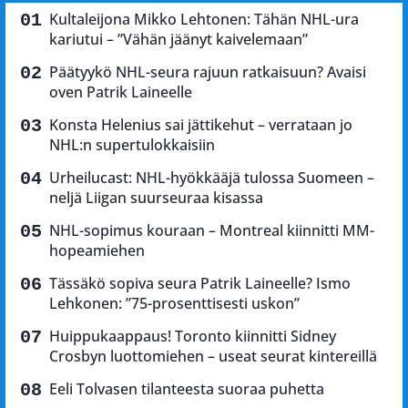
Kultaleijona Mikko Lehtonen: Tähän NHL-ura
kariutui – ”Vähän jäänyt kaivelemaan”
Päätyykö NHL-seura rajuun ratkaisuun? Avaisi
oven Patrik Laineelle
Konsta Helenius sai jättikehut – verrataan jo
NHL:n supertulokkaisiin
Urheilucast: NHL-hyökkääjä tulossa Suomeen –
neljä Liigan suurseuraa kisassa
NHL-sopimus kouraan – Montreal kiinnitti MM-
hopeamiehen
Tässäkö sopiva seura Patrik Laineelle? Ismo
Lehkonen: ”75-prosenttisesti uskon”
Huippukaappaus! Toronto kiinnitti Sidney
Crosbyn luottomiehen – useat seurat kintereillä
Eeli Tolvasen tilanteesta suoraa puhetta