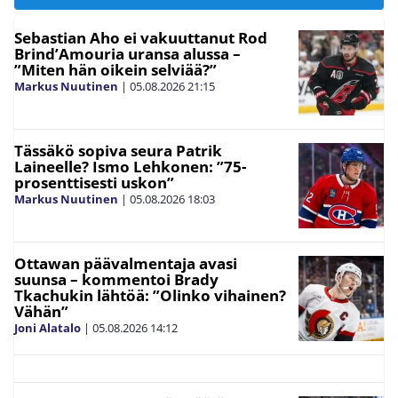
Sebastian Aho ei vakuuttanut Rod
Brind’Amouria uransa alussa –
”Miten hän oikein selviää?”
Markus Nuutinen
|
05.08.2026
21:15
Tässäkö sopiva seura Patrik
Laineelle? Ismo Lehkonen: ”75-
prosenttisesti uskon”
Markus Nuutinen
|
05.08.2026
18:03
Ottawan päävalmentaja avasi
suunsa – kommentoi Brady
Tkachukin lähtöä: ”Olinko vihainen?
Vähän”
Joni Alatalo
|
05.08.2026
14:12