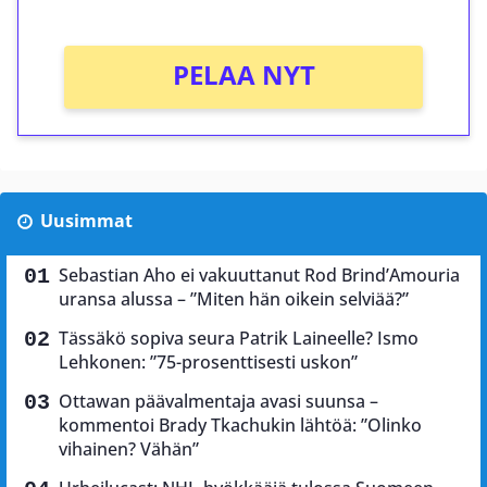
PELAA NYT
Uusimmat
Sebastian Aho ei vakuuttanut Rod Brind’Amouria
uransa alussa – ”Miten hän oikein selviää?”
Tässäkö sopiva seura Patrik Laineelle? Ismo
Lehkonen: ”75-prosenttisesti uskon”
Ottawan päävalmentaja avasi suunsa –
kommentoi Brady Tkachukin lähtöä: ”Olinko
vihainen? Vähän”