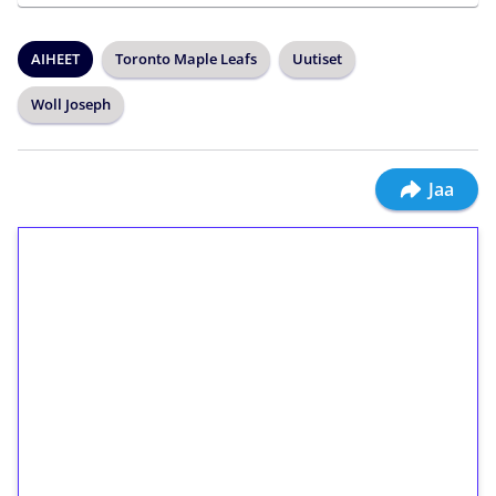
AIHEET
Toronto Maple Leafs
Uutiset
Woll Joseph
Jaa
1€ = 10€ arvosta
ilmaiskierroksia ilman
kierrätystä!
Talleta 1€
Saat heti 50 ilmaiskierrosta Tuohi 1000 -
peliin (arvo 0,20€ per kierros)!
Ei kierrätysvaatimusta!