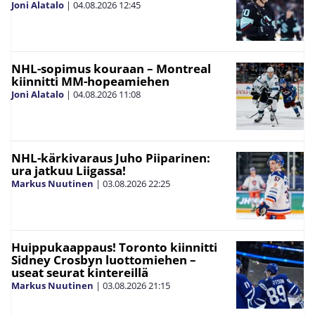
Joni Alatalo
|
04.08.2026
12:45
NHL-sopimus kouraan – Montreal
kiinnitti MM-hopeamiehen
Joni Alatalo
|
04.08.2026
11:08
NHL-kärkivaraus Juho Piiparinen:
ura jatkuu Liigassa!
Markus Nuutinen
|
03.08.2026
22:25
Huippukaappaus! Toronto kiinnitti
Sidney Crosbyn luottomiehen –
useat seurat kintereillä
Markus Nuutinen
|
03.08.2026
21:15