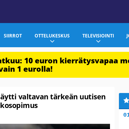
SIIRROT
OTTELUKESKUS
TELEVISIOINTI
jatkuu: 10 euron kierrätysvapaa m
vain 1 eurolla!
säytti valtavan tärkeän uutisen
atkosopimus