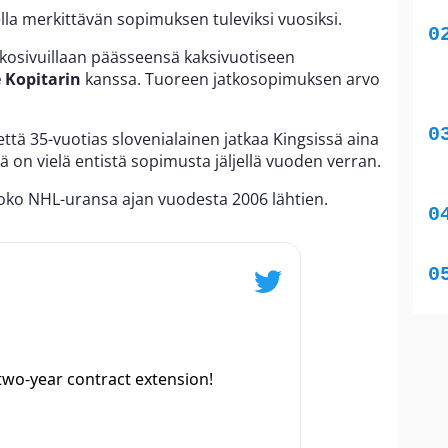
lla merkittävän sopimuksen tuleviksi vuosiksi.
kkosivuillaan päässeensä kaksivuotiseen
 Kopitarin
kanssa. Tuoreen jatkosopimuksen arvo
että 35-vuotias slovenialainen jatkaa Kingsissä aina
 on vielä entistä sopimusta jäljellä vuoden verran.
 koko NHL-uransa ajan vuodesta 2006 lähtien.
two-year contract extension!