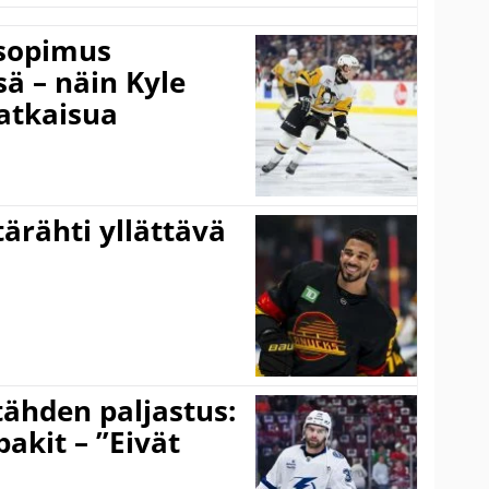
isopimus
 – näin Kyle
atkaisua
ärähti yllättävä
ähden paljastus:
pakit – ”Eivät