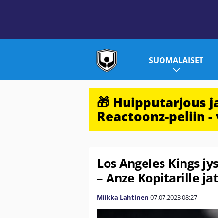
SUOMALAISET
🎁 Huipputarjous 
Reactoonz-peliin - 
Los Angeles Kings jy
– Anze Kopitarille j
Miikka Lahtinen
07.07.2023
08:27