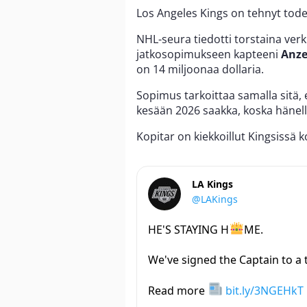
Los Angeles Kings on tehnyt tode
NHL-seura tiedotti torstaina ver
jatkosopimukseen kapteeni
Anze
on 14 miljoonaa dollaria.
Sopimus tarkoittaa samalla sitä, 
kesään 2026 saakka, koska hänellä
Kopitar on kiekkoillut Kingsissä
LA Kings
@LAKings
HE'S STAYING H
ME.
We've signed the Captain to a 
Read more
bit.ly/3NGEHkT