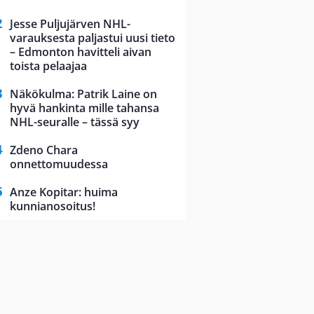
Jesse Puljujärven NHL-
varauksesta paljastui uusi tieto
– Edmonton havitteli aivan
toista pelaajaa
Näkökulma: Patrik Laine on
hyvä hankinta mille tahansa
NHL-seuralle – tässä syy
Zdeno Chara
onnettomuudessa
Anze Kopitar: huima
kunnianosoitus!