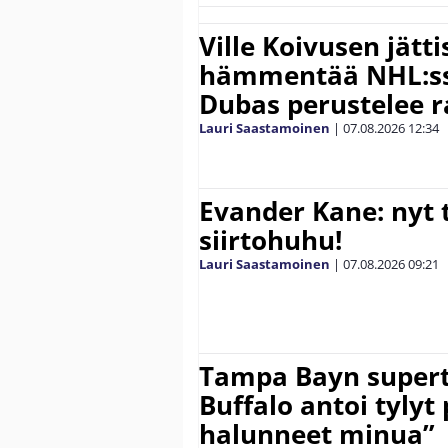
Ville Koivusen jätt
hämmentää NHL:ssä
Dubas perustelee r
Lauri Saastamoinen
|
07.08.2026
12:34
Evander Kane: nyt t
siirtohuhu!
Lauri Saastamoinen
|
07.08.2026
09:21
Tampa Bayn supert
Buffalo antoi tylyt 
halunneet minua”