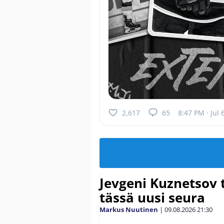
2,617
65
8:47 PM · Jul 
Jevgeni Kuznetsov t
tässä uusi seura
Markus Nuutinen
|
09.08.2026
21:30