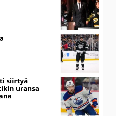
ma
i siirtyä
ikin uransa
aana