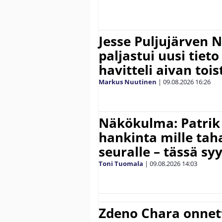
Jesse Puljujärven 
paljastui uusi tiet
havitteli aivan toi
Markus Nuutinen
|
09.08.2026
16:26
Näkökulma: Patrik
hankinta mille ta
seuralle – tässä sy
Toni Tuomala
|
09.08.2026
14:03
Zdeno Chara onne