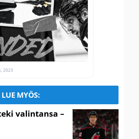
6, 2023
LUE MYÖS:
eki valintansa –