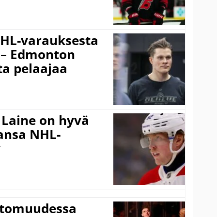
NHL-varauksesta
o – Edmonton
sta pelaajaa
 Laine on hyvä
hansa NHL-
y
ttomuudessa