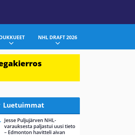
JOUKKUEET
NHL DRAFT 2026
egakierros
Luetuimmat
Jesse Puljujärven NHL-
varauksesta paljastui uusi tieto
– Edmonton havitteli aivan