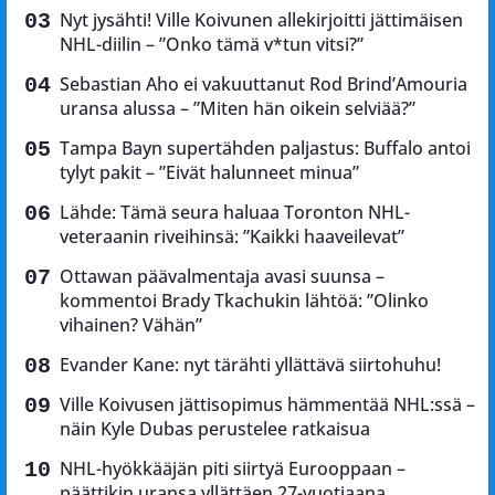
Nyt jysähti! Ville Koivunen allekirjoitti jättimäisen
NHL-diilin – ”Onko tämä v*tun vitsi?”
Sebastian Aho ei vakuuttanut Rod Brind’Amouria
uransa alussa – ”Miten hän oikein selviää?”
Tampa Bayn supertähden paljastus: Buffalo antoi
tylyt pakit – ”Eivät halunneet minua”
Lähde: Tämä seura haluaa Toronton NHL-
veteraanin riveihinsä: ”Kaikki haaveilevat”
Ottawan päävalmentaja avasi suunsa –
kommentoi Brady Tkachukin lähtöä: ”Olinko
vihainen? Vähän”
Evander Kane: nyt tärähti yllättävä siirtohuhu!
Ville Koivusen jättisopimus hämmentää NHL:ssä –
näin Kyle Dubas perustelee ratkaisua
NHL-hyökkääjän piti siirtyä Eurooppaan –
päättikin uransa yllättäen 27-vuotiaana