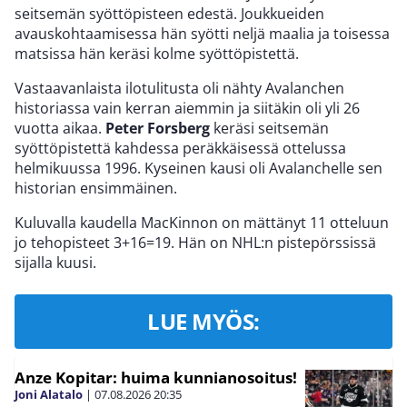
seitsemän syöttöpisteen edestä. Joukkueiden
avauskohtaamisessa hän syötti neljä maalia ja toisessa
matsissa hän keräsi kolme syöttöpistettä.
Vastaavanlaista ilotulitusta oli nähty Avalanchen
historiassa vain kerran aiemmin ja siitäkin oli yli 26
vuotta aikaa.
Peter Forsberg
keräsi seitsemän
syöttöpistettä kahdessa peräkkäisessä ottelussa
helmikuussa 1996. Kyseinen kausi oli Avalanchelle sen
historian ensimmäinen.
Kuluvalla kaudella MacKinnon on mättänyt 11 otteluun
jo tehopisteet 3+16=19. Hän on NHL:n pistepörssissä
sijalla kuusi.
LUE MYÖS:
Anze Kopitar: huima kunnianosoitus!
Joni Alatalo
|
07.08.2026
20:35