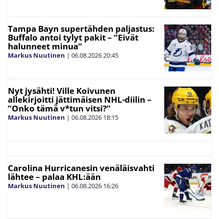
Tampa Bayn supertähden paljastus:
Buffalo antoi tylyt pakit – ”Eivät
halunneet minua”
Markus Nuutinen
|
06.08.2026
20:45
Nyt jysähti! Ville Koivunen
allekirjoitti jättimäisen NHL-diilin –
”Onko tämä v*tun vitsi?”
Markus Nuutinen
|
06.08.2026
18:15
Carolina Hurricanesin venäläisvahti
lähtee – palaa KHL:ään
Markus Nuutinen
|
06.08.2026
16:26