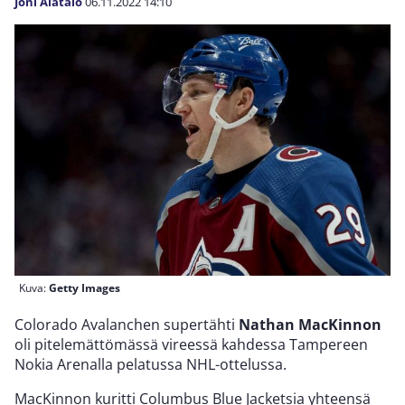
Joni Alatalo
06.11.2022
14:10
Kuva:
Getty Images
Colorado Avalanchen supertähti
Nathan MacKinnon
oli pitelemättömässä vireessä kahdessa Tampereen
Nokia Arenalla pelatussa NHL-ottelussa.
MacKinnon kuritti Columbus Blue Jacketsia yhteensä