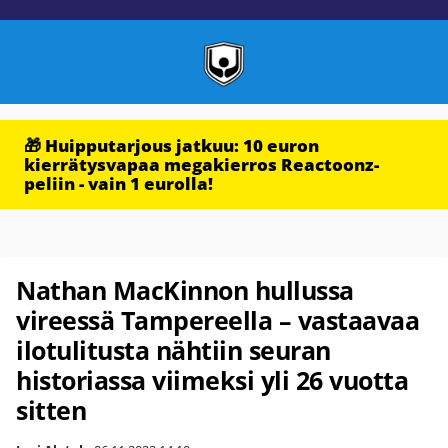
🎁 Huipputarjous jatkuu: 10 euron
kierrätysvapaa megakierros Reactoonz-
peliin - vain 1 eurolla!
Nathan MacKinnon hullussa
vireessä Tampereella – vastaavaa
ilotulitusta nähtiin seuran
historiassa viimeksi yli 26 vuotta
sitten