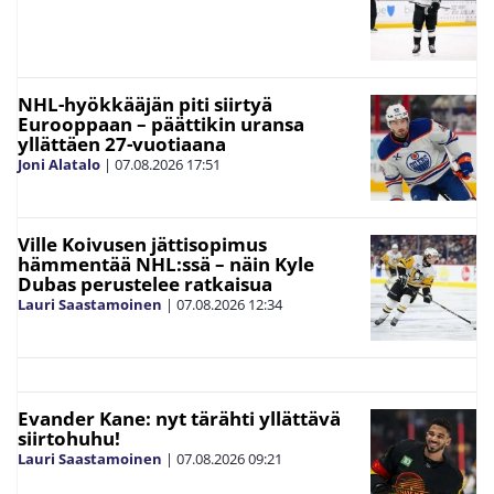
NHL-hyökkääjän piti siirtyä
Eurooppaan – päättikin uransa
yllättäen 27-vuotiaana
Joni Alatalo
|
07.08.2026
17:51
Ville Koivusen jättisopimus
hämmentää NHL:ssä – näin Kyle
Dubas perustelee ratkaisua
Lauri Saastamoinen
|
07.08.2026
12:34
Evander Kane: nyt tärähti yllättävä
siirtohuhu!
Lauri Saastamoinen
|
07.08.2026
09:21