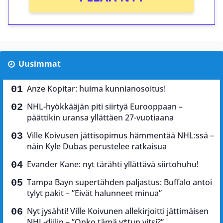
Uusimmat
Anze Kopitar: huima kunnianosoitus!
NHL-hyökkääjän piti siirtyä Eurooppaan –
päättikin uransa yllättäen 27-vuotiaana
Ville Koivusen jättisopimus hämmentää NHL:ssä –
näin Kyle Dubas perustelee ratkaisua
Evander Kane: nyt tärähti yllättävä siirtohuhu!
Tampa Bayn supertähden paljastus: Buffalo antoi
tylyt pakit – ”Eivät halunneet minua”
Nyt jysähti! Ville Koivunen allekirjoitti jättimäisen
NHL-diilin – ”Onko tämä v*tun vitsi?”