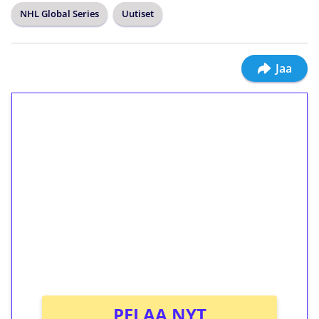
NHL Global Series
Uutiset
Jaa
1€ = 10€ arvosta
ilmaiskierroksia ilman
kierrätystä!
Talleta 1€
Saat heti 50 ilmaiskierrosta Tuohi 1000 -
peliin (arvo 0,20€ per kierros)!
Ei kierrätysvaatimusta!
PELAA NYT