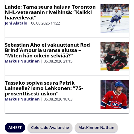
Lähde: Tämä seura haluaa Toronton
NHL-veteraanin riveihinsä: ”Kaikki
haaveilevat”
Joni Alatalo
|
06.08.2026
14:22
Sebastian Aho ei vakuuttanut Rod
Brind’Amouria uransa alussa –
”Miten hän oikein selviää?”
Markus Nuutinen
|
05.08.2026
21:15
Tässäkö sopiva seura Patrik
Laineelle? Ismo Lehkonen: ”75-
prosenttisesti uskon”
Markus Nuutinen
|
05.08.2026
18:03
AIHEET
Colorado Avalanche
MacKinnon Nathan