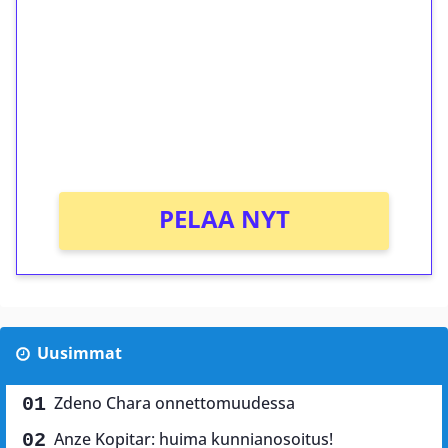
kierrätystä!
Talleta 1€
Saat heti 50 ilmaiskierrosta Tuohi 1000 -
peliin (arvo 0,20€ per kierros)!
Ei kierrätysvaatimusta!
PELAA NYT
Uusimmat
Zdeno Chara onnettomuudessa
Anze Kopitar: huima kunnianosoitus!