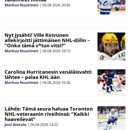
Markus Nuutinen
|
06.08.2026
20:45
Nyt jysähti! Ville Koivunen
allekirjoitti jättimäisen NHL-diilin –
”Onko tämä v*tun vitsi?”
Markus Nuutinen
|
06.08.2026
18:15
Carolina Hurricanesin venäläisvahti
lähtee – palaa KHL:ään
Markus Nuutinen
|
06.08.2026
16:26
Lähde: Tämä seura haluaa Toronton
NHL-veteraanin riveihinsä: ”Kaikki
haaveilevat”
Joni Alatalo
|
06.08.2026
14:22