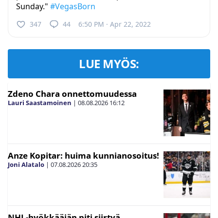
Sunday."
#VegasBorn
347
44
6:50 PM · Apr 22, 2022
LUE MYÖS:
Zdeno Chara onnettomuudessa
Lauri Saastamoinen
|
08.08.2026
16:12
Anze Kopitar: huima kunnianosoitus!
Joni Alatalo
|
07.08.2026
20:35
NHL-hyökkääjän piti siirtyä