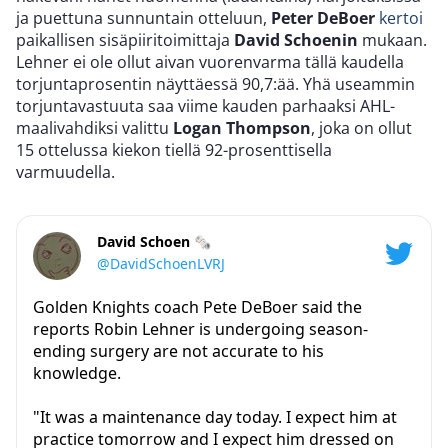
ja puettuna sunnuntain otteluun,
Peter DeBoer
kertoi
paikallisen sisäpiiritoimittaja
David Schoenin
mukaan.
Lehner ei ole ollut aivan vuorenvarma tällä kaudella
torjuntaprosentin näyttäessä 90,7:ää. Yhä useammin
torjuntavastuuta saa viime kauden parhaaksi AHL-
maalivahdiksi valittu
Logan Thompson
, joka on ollut
15 ottelussa kiekon tiellä 92-prosenttisella
varmuudella.
David Schoen 🗞
@DavidSchoenLVRJ
Golden Knights coach Pete DeBoer said the
reports Robin Lehner is undergoing season-
ending surgery are not accurate to his
knowledge.
"It was a maintenance day today. I expect him at
practice tomorrow and I expect him dressed on