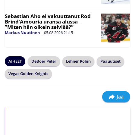
Sebastian Aho ei vakuuttanut Rod
Brind’Amouria uransa alussa –
”Miten hän oikein selviää?”
Markus Nuutinen
|
05.08.2026
21:15
AIHEET
DeBoer Peter
Lehner Robin
Pääuutiset
Vegas Golden Knights
Jaa
1€ = 10€ arvosta
ilmaiskierroksia ilman