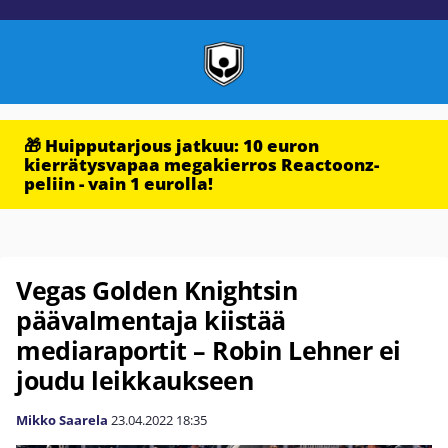
🎁 Huipputarjous jatkuu: 10 euron
kierrätysvapaa megakierros Reactoonz-
peliin - vain 1 eurolla!
Vegas Golden Knightsin
päävalmentaja kiistää
mediaraportit – Robin Lehner ei
joudu leikkaukseen
Mikko Saarela
23.04.2022
18:35