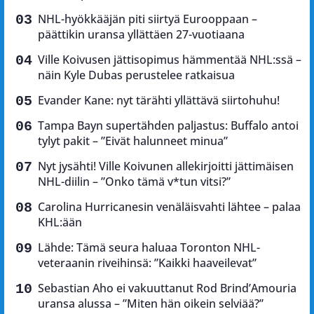
NHL-hyökkääjän piti siirtyä Eurooppaan –
päättikin uransa yllättäen 27-vuotiaana
Ville Koivusen jättisopimus hämmentää NHL:ssä –
näin Kyle Dubas perustelee ratkaisua
Evander Kane: nyt tärähti yllättävä siirtohuhu!
Tampa Bayn supertähden paljastus: Buffalo antoi
tylyt pakit – ”Eivät halunneet minua”
Nyt jysähti! Ville Koivunen allekirjoitti jättimäisen
NHL-diilin – ”Onko tämä v*tun vitsi?”
Carolina Hurricanesin venäläisvahti lähtee – palaa
KHL:ään
Lähde: Tämä seura haluaa Toronton NHL-
veteraanin riveihinsä: ”Kaikki haaveilevat”
Sebastian Aho ei vakuuttanut Rod Brind’Amouria
uransa alussa – ”Miten hän oikein selviää?”