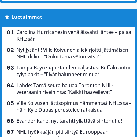
Luetuimmat
Carolina Hurricanesin venäläisvahti lähtee – palaa
KHL:ään
Nyt jysähti! Ville Koivunen allekirjoitti jättimäisen
NHL-diilin – ”Onko tämä v*tun vitsi?”
Tampa Bayn supertähden paljastus: Buffalo antoi
tylyt pakit – ”Eivät halunneet minua”
Lähde: Tämä seura haluaa Toronton NHL-
veteraanin riveihinsä: ”Kaikki haaveilevat”
Ville Koivusen jättisopimus hämmentää NHL:ssä –
näin Kyle Dubas perustelee ratkaisua
Evander Kane: nyt tärähti yllättävä siirtohuhu!
NHL-hyökkääjän piti siirtyä Eurooppaan –