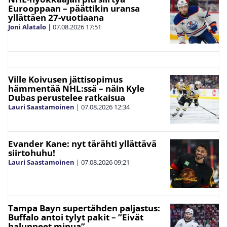
Eurooppaan – päättikin uransa
yllättäen 27-vuotiaana
Joni Alatalo
|
07.08.2026
17:51
Ville Koivusen jättisopimus
hämmentää NHL:ssä – näin Kyle
Dubas perustelee ratkaisua
Lauri Saastamoinen
|
07.08.2026
12:34
Evander Kane: nyt tärähti yllättävä
siirtohuhu!
Lauri Saastamoinen
|
07.08.2026
09:21
Tampa Bayn supertähden paljastus:
Buffalo antoi tylyt pakit – ”Eivät
halunneet minua”