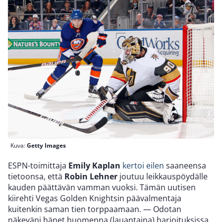
Kuva:
Getty Images
ESPN-toimittaja
Emily Kaplan
kertoi eilen
saaneensa
tietoonsa, että
Robin Lehner
joutuu leikkauspöydälle
kauden päättävän vamman vuoksi. Tämän uutisen
kiirehti Vegas Golden Knightsin päävalmentaja
kuitenkin saman tien torppaamaan. — Odotan
näkeväni hänet huomenna (lauantaina) harjoituksissa