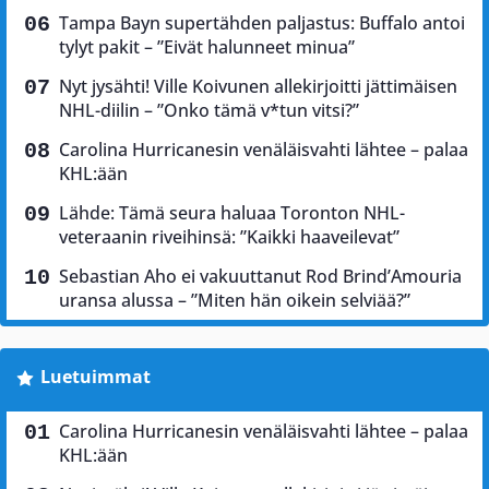
Tampa Bayn supertähden paljastus: Buffalo antoi
tylyt pakit – ”Eivät halunneet minua”
Nyt jysähti! Ville Koivunen allekirjoitti jättimäisen
NHL-diilin – ”Onko tämä v*tun vitsi?”
Carolina Hurricanesin venäläisvahti lähtee – palaa
KHL:ään
Lähde: Tämä seura haluaa Toronton NHL-
veteraanin riveihinsä: ”Kaikki haaveilevat”
Sebastian Aho ei vakuuttanut Rod Brind’Amouria
uransa alussa – ”Miten hän oikein selviää?”
Luetuimmat
Carolina Hurricanesin venäläisvahti lähtee – palaa
KHL:ään