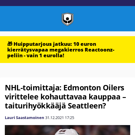
🎁 Huipputarjous jatkuu: 10 euron
kierrätysvapaa megakierros Reactoonz-
peliin - vain 1 eurolla!
NHL-toimittaja: Edmonton Oilers
virittelee kohauttavaa kauppaa –
taiturihyökkääjä Seattleen?
Lauri Saastamoinen
31.12.2021
17:25