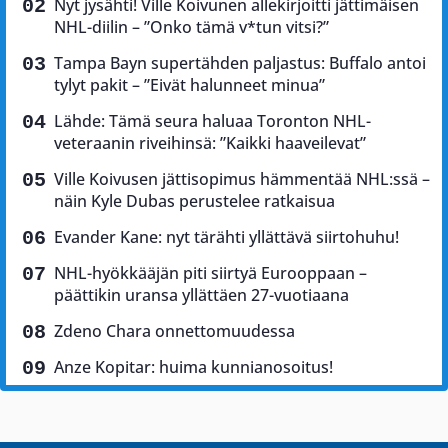
Nyt jysähti! Ville Koivunen allekirjoitti jättimäisen
NHL-diilin – ”Onko tämä v*tun vitsi?”
Tampa Bayn supertähden paljastus: Buffalo antoi
tylyt pakit – ”Eivät halunneet minua”
Lähde: Tämä seura haluaa Toronton NHL-
veteraanin riveihinsä: ”Kaikki haaveilevat”
Ville Koivusen jättisopimus hämmentää NHL:ssä –
näin Kyle Dubas perustelee ratkaisua
Evander Kane: nyt tärähti yllättävä siirtohuhu!
NHL-hyökkääjän piti siirtyä Eurooppaan –
päättikin uransa yllättäen 27-vuotiaana
Zdeno Chara onnettomuudessa
Anze Kopitar: huima kunnianosoitus!