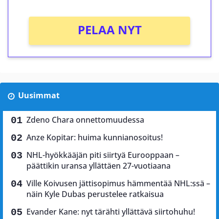
PELAA NYT
Uusimmat
Zdeno Chara onnettomuudessa
Anze Kopitar: huima kunnianosoitus!
NHL-hyökkääjän piti siirtyä Eurooppaan –
päättikin uransa yllättäen 27-vuotiaana
Ville Koivusen jättisopimus hämmentää NHL:ssä –
näin Kyle Dubas perustelee ratkaisua
Evander Kane: nyt tärähti yllättävä siirtohuhu!