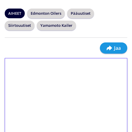
AIHEET
Edmonton Oilers
Pääuutiset
Siirtouutiset
Yamamoto Kailer
Jaa
1€ = 10€ arvosta
ilmaiskierroksia ilman
kierrätystä!
Talleta 1€
Saat heti 50 ilmaiskierrosta Tuohi 1000 -
peliin (arvo 0,20€ per kierros)!
Ei kierrätysvaatimusta!