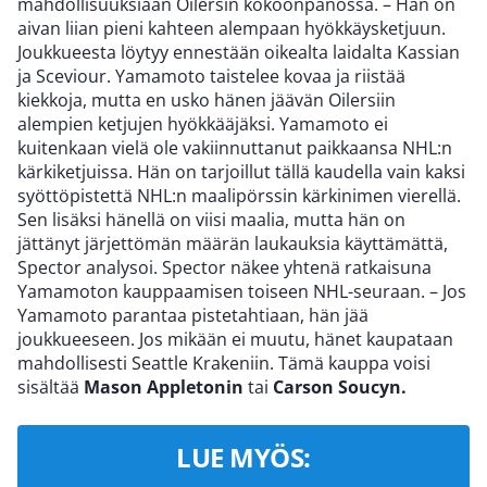
mahdollisuuksiaan Oilersin kokoonpanossa. – Hän on
aivan liian pieni kahteen alempaan hyökkäysketjuun.
Joukkueesta löytyy ennestään oikealta laidalta Kassian
ja Sceviour. Yamamoto taistelee kovaa ja riistää
kiekkoja, mutta en usko hänen jäävän Oilersiin
alempien ketjujen hyökkääjäksi. Yamamoto ei
kuitenkaan vielä ole vakiinnuttanut paikkaansa NHL:n
kärkiketjuissa. Hän on tarjoillut tällä kaudella vain kaksi
syöttöpistettä NHL:n maalipörssin kärkinimen vierellä.
Sen lisäksi hänellä on viisi maalia, mutta hän on
jättänyt järjettömän määrän laukauksia käyttämättä,
Spector analysoi. Spector näkee yhtenä ratkaisuna
Yamamoton kauppaamisen toiseen NHL-seuraan. – Jos
Yamamoto parantaa pistetahtiaan, hän jää
joukkueeseen. Jos mikään ei muutu, hänet kaupataan
mahdollisesti Seattle Krakeniin. Tämä kauppa voisi
sisältää
Mason Appletonin
tai
Carson Soucyn.
LUE MYÖS: