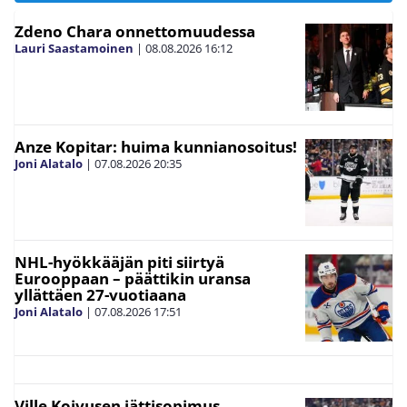
Zdeno Chara onnettomuudessa
Lauri Saastamoinen
|
08.08.2026
16:12
Anze Kopitar: huima kunnianosoitus!
Joni Alatalo
|
07.08.2026
20:35
NHL-hyökkääjän piti siirtyä
Eurooppaan – päättikin uransa
yllättäen 27-vuotiaana
Joni Alatalo
|
07.08.2026
17:51
Ville Koivusen jättisopimus