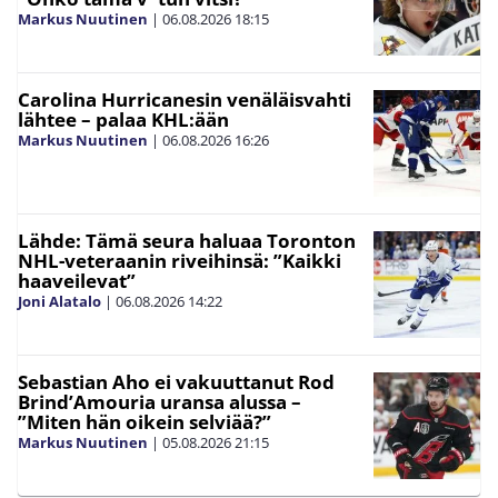
Markus Nuutinen
|
06.08.2026
18:15
Carolina Hurricanesin venäläisvahti
lähtee – palaa KHL:ään
Markus Nuutinen
|
06.08.2026
16:26
Lähde: Tämä seura haluaa Toronton
NHL-veteraanin riveihinsä: ”Kaikki
haaveilevat”
Joni Alatalo
|
06.08.2026
14:22
Sebastian Aho ei vakuuttanut Rod
Brind’Amouria uransa alussa –
”Miten hän oikein selviää?”
Markus Nuutinen
|
05.08.2026
21:15