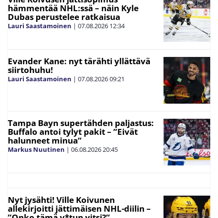
hämmentää NHL:ssä – näin Kyle
Dubas perustelee ratkaisua
Lauri Saastamoinen
|
07.08.2026
12:34
Evander Kane: nyt tärähti yllättävä
siirtohuhu!
Lauri Saastamoinen
|
07.08.2026
09:21
Tampa Bayn supertähden paljastus:
Buffalo antoi tylyt pakit – ”Eivät
halunneet minua”
Markus Nuutinen
|
06.08.2026
20:45
Nyt jysähti! Ville Koivunen
allekirjoitti jättimäisen NHL-diilin –
”Onko tämä v*tun vitsi?”