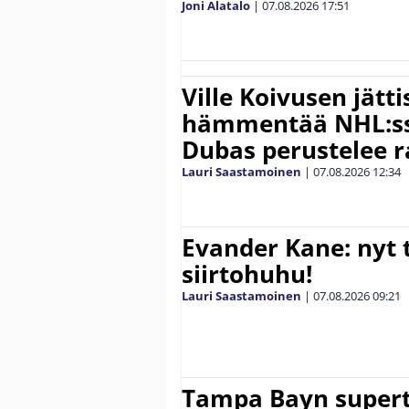
Joni Alatalo
|
07.08.2026
17:51
Ville Koivusen jätt
hämmentää NHL:ssä
Dubas perustelee r
Lauri Saastamoinen
|
07.08.2026
12:34
Evander Kane: nyt t
siirtohuhu!
Lauri Saastamoinen
|
07.08.2026
09:21
Tampa Bayn supert