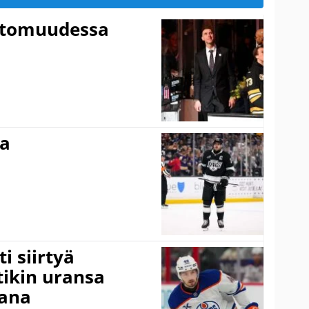
ttomuudessa
ma
i siirtyä
ikin uransa
aana