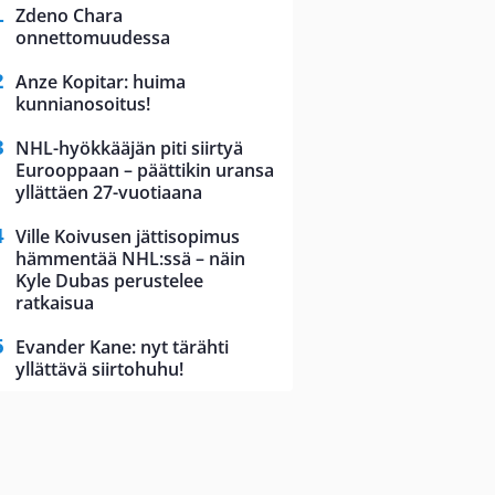
Zdeno Chara
onnettomuudessa
Anze Kopitar: huima
kunnianosoitus!
NHL-hyökkääjän piti siirtyä
Eurooppaan – päättikin uransa
yllättäen 27-vuotiaana
Ville Koivusen jättisopimus
hämmentää NHL:ssä – näin
Kyle Dubas perustelee
ratkaisua
Evander Kane: nyt tärähti
yllättävä siirtohuhu!