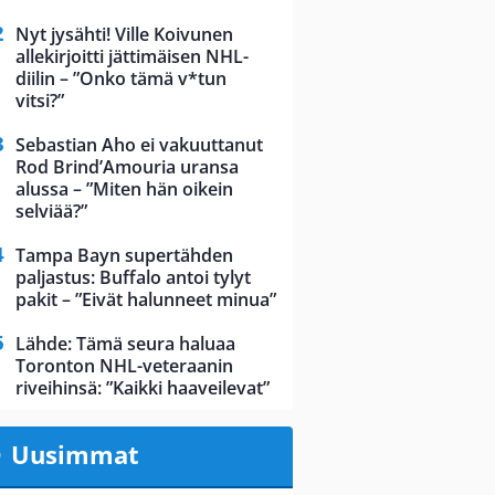
Nyt jysähti! Ville Koivunen
allekirjoitti jättimäisen NHL-
diilin – ”Onko tämä v*tun
vitsi?”
Sebastian Aho ei vakuuttanut
Rod Brind’Amouria uransa
alussa – ”Miten hän oikein
selviää?”
Tampa Bayn supertähden
paljastus: Buffalo antoi tylyt
pakit – ”Eivät halunneet minua”
Lähde: Tämä seura haluaa
Toronton NHL-veteraanin
riveihinsä: ”Kaikki haaveilevat”
Uusimmat