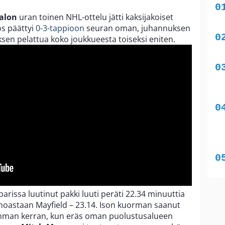
alon
uran toinen NHL-ottelu jätti kaksijakoiset
os päättyi
0-3-tappioon
seuran oman, juhannuksen
sen pelattua koko joukkueesta toiseksi eniten.
arissa luutinut pakki luuti peräti 22.34 minuuttia
inoastaan Mayfield – 23.14. Ison kuorman saanut
mman kerran, kun eräs oman puolustusalueen