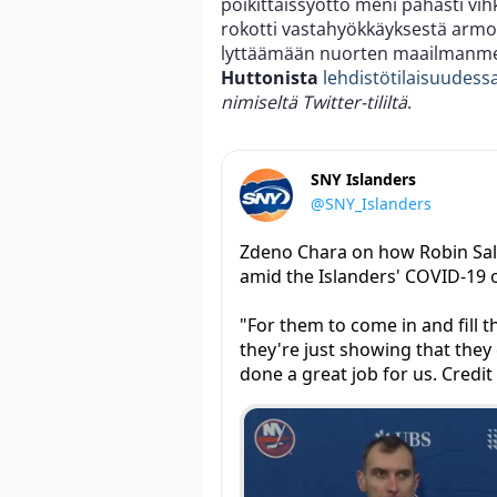
poikittaissyöttö meni pahasti vi
rokotti vastahyökkäyksestä armot
lyttäämään nuorten maailmanmest
Huttonista
lehdistötilaisuudess
nimiseltä Twitter-tililtä
.
SNY Islanders
@SNY_Islanders
Zdeno Chara on how Robin Sal
amid the Islanders' COVID-19 
"For them to come in and fill th
they're just showing that they 
done a great job for us. Credit