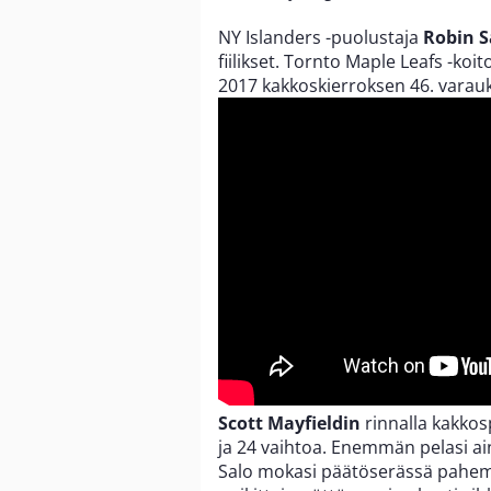
NY Islanders -puolustaja
Robin S
fiilikset. Tornto Maple Leafs -koit
2017 kakkoskierroksen 46. varauk
Scott Mayfieldin
rinnalla kakkosp
ja 24 vaihtoa. Enemmän pelasi a
Salo mokasi päätöserässä pahe