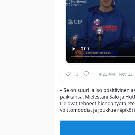
13
1
4:22 AM · Nov 22,
– Se on suuri ja iso positiivinen a
paikkansa. Mielestäni Salo ja Hut
He ovat tehneet hienoa työtä etee
voittomoodia, ja joukkue räpiköi