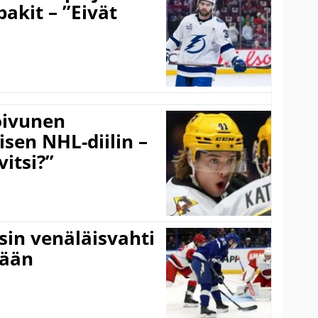
pakit – ”Eivät
Koivunen
äisen NHL-diilin –
itsi?”
sin venäläisvahti
:ään