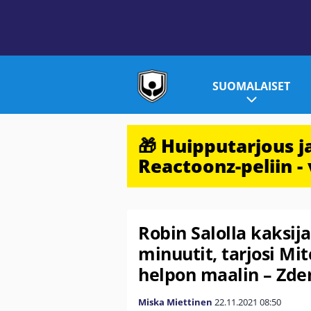
SUOMALAISET
🎁 Huipputarjous 
Reactoonz-peliin - 
Robin Salolla kaksija
minuutit, tarjosi Mit
helpon maalin – Zd
Miska Miettinen
22.11.2021
08:50