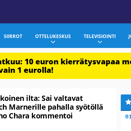
SIIRROT
OTTELUKESKUS
TELEVISIOINTI
jatkuu: 10 euron kierrätysvapaa m
vain 1 eurolla!
koinen ilta: Sai valtavat
ch Marnerille pahalla syötöllä
eno Chara kommentoi