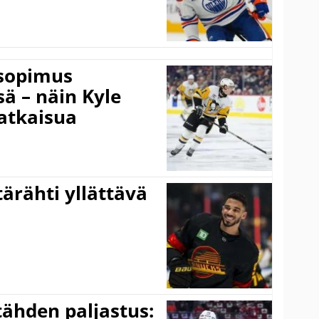
isopimus
 – näin Kyle
atkaisua
ärähti yllättävä
ähden paljastus: