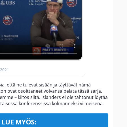
 2021
sia, että he tulevat sisään ja täyttävät nämä
ton ovat osoittaneet voivansa pelata tässä sarja.
mme – kiitos siitä. Islanders ei ole tahtonut löytää
 itäisessä konferenssissa kolmanneksi viimeisenä.
LUE MYÖS: