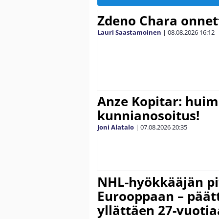
Zdeno Chara onne
Lauri Saastamoinen
|
08.08.2026
16:12
Anze Kopitar: hui
kunnianosoitus!
Joni Alatalo
|
07.08.2026
20:35
NHL-hyökkääjän pit
Eurooppaan – päätt
yllättäen 27-vuoti