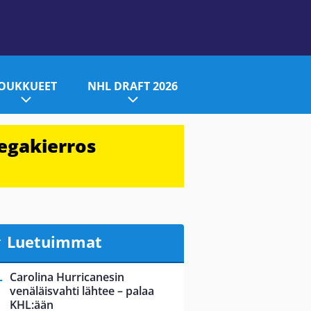
JOUKKUEET
NHL DRAFT 2026
egakierros
Luetuimmat
Carolina Hurricanesin
venäläisvahti lähtee – palaa
KHL:ään