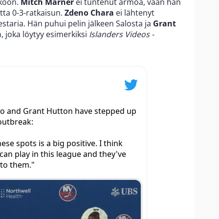
hkoon.
Mitch Marner
ei tuntenut armoa, vaan hän
ta 0-3-ratkaisun.
Zdeno Chara
ei lähtenyt
aria. Hän puhui pelin jälkeen Salosta ja
Grant
a
, joka löytyy esimerkiksi
Islanders Videos -
o and Grant Hutton have stepped up
outbreak:
ese spots is a big positive. I think
can play in this league and they've
 to them."