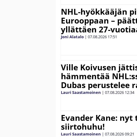
NHL-hyökkääjän pit
Eurooppaan – päätt
yllättäen 27-vuoti
Joni Alatalo
|
07.08.2026
17:51
Ville Koivusen jätt
hämmentää NHL:ssä
Dubas perustelee r
Lauri Saastamoinen
|
07.08.2026
12:34
Evander Kane: nyt t
siirtohuhu!
Lauri Saastamoinen
|
07.08.2026
09:21