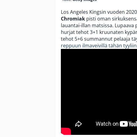
Los Angeles Kingsin vuoden 2020
Chromiak
pisti oman sirkuksens
lauantai-illan matsissa. Lupaava 
hurjat tehot 3+1 kruunaten kypär
tehot 5+6 summannut pelaaja täyd
reppuun ilmaveivillä tähän tyyliin