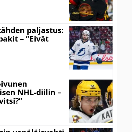
ähden paljastus:
pakit – ”Eivät
Koivunen
äisen NHL-diilin –
itsi?”