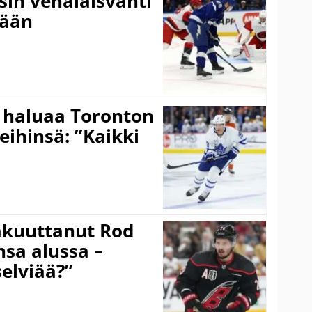
sin venäläisvahti
:ään
 haluaa Toronton
eihinsä: ”Kaikki
akuuttanut Rod
sa alussa –
selviää?”