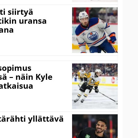
i siirtyä
ikin uransa
aana
isopimus
 – näin Kyle
atkaisua
ärähti yllättävä