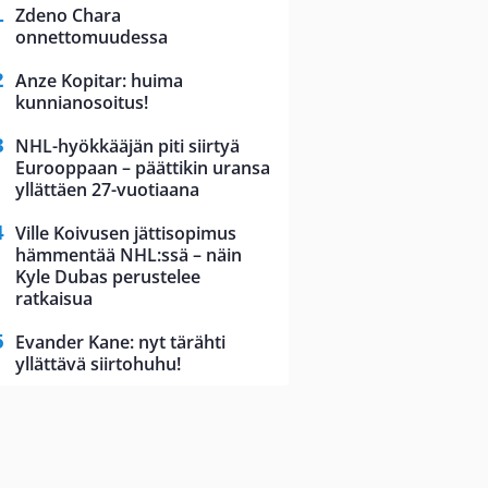
Zdeno Chara
onnettomuudessa
Anze Kopitar: huima
kunnianosoitus!
NHL-hyökkääjän piti siirtyä
Eurooppaan – päättikin uransa
yllättäen 27-vuotiaana
Ville Koivusen jättisopimus
hämmentää NHL:ssä – näin
Kyle Dubas perustelee
ratkaisua
Evander Kane: nyt tärähti
yllättävä siirtohuhu!