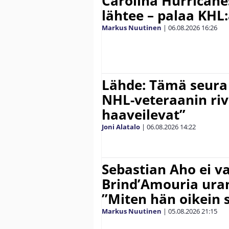
Carolina Hurricane
lähtee – palaa KHL
Markus Nuutinen
|
06.08.2026
16:26
Lähde: Tämä seura
NHL-veteraanin riv
haaveilevat”
Joni Alatalo
|
06.08.2026
14:22
Sebastian Aho ei v
Brind’Amouria uran
”Miten hän oikein 
Markus Nuutinen
|
05.08.2026
21:15