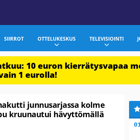
SIIRROT
OTTELUKESKUS
TELEVISIOINTI
jatkuu: 10 euron kierrätysvapaa m
vain 1 eurolla!
nakutti junnusarjassa kolme
pu kruunautui hävyttömällä