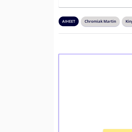
AIHEET
Chromiak Martin
Kin
1€ = 10€ arvosta 
kierrätystä!
Talleta 1€
Saat heti 50 ilmaiskierr
kierros)!
Ei kierrätysvaatimusta!