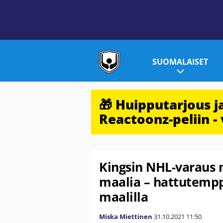
SUOMALAISET
🎁 Huipputarjous 
Reactoonz-peliin - 
Kingsin NHL-varaus 
maalia – hattutemp
maalilla
Miska Miettinen
31.10.2021
11:50