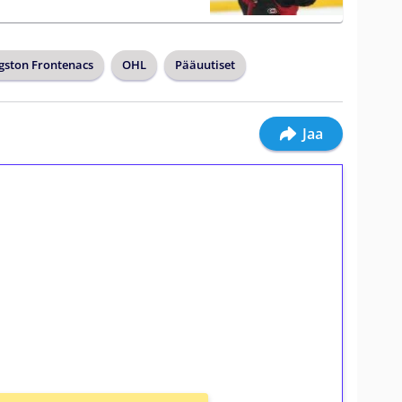
gston Frontenacs
OHL
Pääuutiset
Jaa
ilmaiskierroksia ilman
osta Tuohi 1000 -peliin (arvo 0,20€ per