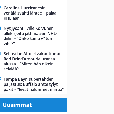
Carolina Hurricanesin
venäläisvahti lähtee – palaa
KHL:ään
Nyt jysähti! Ville Koivunen
allekirjoitti jättimäisen NHL-
diilin – ”Onko tämä v*tun
vitsi?”
Sebastian Aho ei vakuuttanut
Rod Brind’Amouria uransa
alussa – ”Miten hän oikein
selviää?”
Tampa Bayn supertähden
paljastus: Buffalo antoi tylyt
pakit – ”Eivät halunneet minua”
Uusimmat