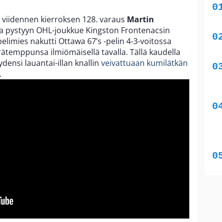
 viidennen kierroksen 128. varaus
Martin
a pystyyn OHL-joukkue Kingston Frontenacsin
pelimies nakutti Ottawa 67’s -pelin 4-3-voitossa
ätemppunsa ilmiömäisellä tavalla. Tällä kaudella
ensi lauantai-illan knallin
veivattuaan kumilätkän
.