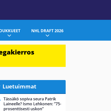
JOUKKUEET
NHL DRAFT 2026
egakierros
Luetuimmat
Tässäkö sopiva seura Patrik
Laineelle? Ismo Lehkonen: ”75-
prosenttisesti uskon”