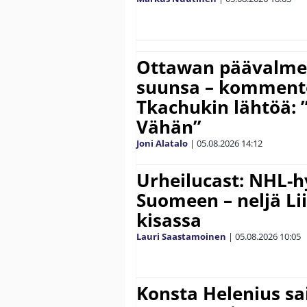
Ottawan päävalmen
suunsa – komment
Tkachukin lähtöä: 
Vähän”
Joni Alatalo
|
05.08.2026
14:12
Urheilucast: NHL-h
Suomeen – neljä Li
kisassa
Lauri Saastamoinen
|
05.08.2026
10:05
Konsta Helenius sai