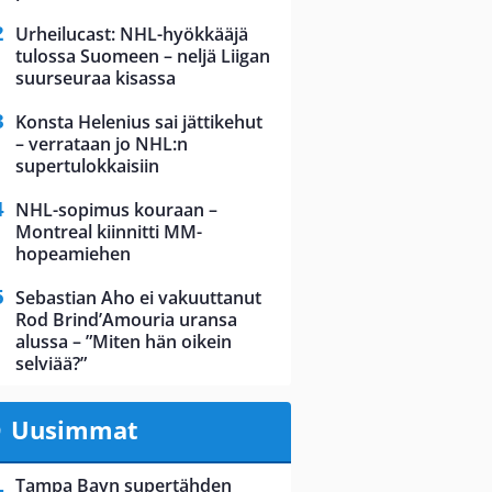
Urheilucast: NHL-hyökkääjä
tulossa Suomeen – neljä Liigan
suurseuraa kisassa
Konsta Helenius sai jättikehut
– verrataan jo NHL:n
supertulokkaisiin
NHL-sopimus kouraan –
Montreal kiinnitti MM-
hopeamiehen
Sebastian Aho ei vakuuttanut
Rod Brind’Amouria uransa
alussa – ”Miten hän oikein
selviää?”
Uusimmat
Tampa Bayn supertähden