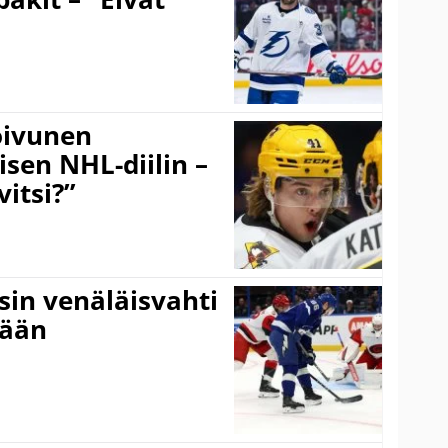
Koivunen
äisen NHL-diilin –
itsi?”
sin venäläisvahti
:ään