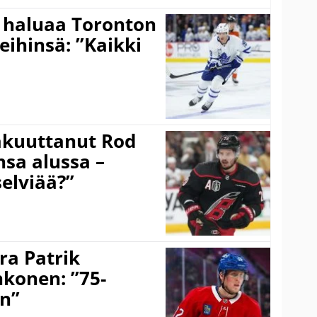
 haluaa Toronton
eihinsä: ”Kaikki
akuuttanut Rod
sa alussa –
selviää?”
ra Patrik
hkonen: ”75-
on”