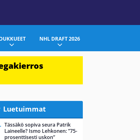
JOUKKUEET
NHL DRAFT 2026
egakierros
Luetuimmat
Tässäkö sopiva seura Patrik
Laineelle? Ismo Lehkonen: ”75-
prosenttisesti uskon”