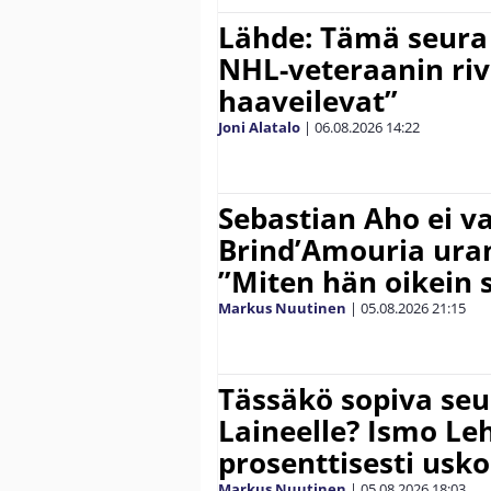
Lähde: Tämä seura
NHL-veteraanin riv
haaveilevat”
Joni Alatalo
|
06.08.2026
14:22
Sebastian Aho ei v
Brind’Amouria uran
”Miten hän oikein 
Markus Nuutinen
|
05.08.2026
21:15
Tässäkö sopiva seu
Laineelle? Ismo Le
prosenttisesti usk
Markus Nuutinen
|
05.08.2026
18:03