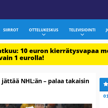
SIIRROT
OTTELUKESKUS
TELEVISIOINTI
jatkuu: 10 euron kierrätysvapaa m
vain 1 eurolla!
jättää NHL:än – palaa takaisin