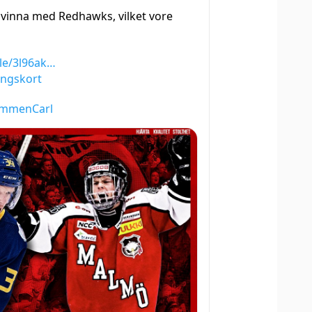
t vinna med Redhawks, vilket vore
le/3l96ak…
ngskort
ommenCarl