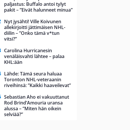
paljastus: Buffalo antoi tylyt
pakit – ”Eivät halunneet minua”
Nyt jysähti! Ville Koivunen
allekirjoitti jättimäisen NHL-
diilin – ”Onko tämä v*tun
vitsi?”
Carolina Hurricanesin
venäläisvahti lähtee – palaa
KHL:ään
Lähde: Tämä seura haluaa
Toronton NHL-veteraanin
riveihinsä: ”Kaikki haaveilevat”
Sebastian Aho ei vakuuttanut
Rod Brind’Amouria uransa
alussa – ”Miten hän oikein
selviää?”