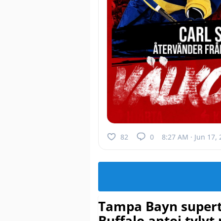
82
0
8:27 AM · Jun 17,
Tampa Bayn supert
Buffalo antoi tylyt 