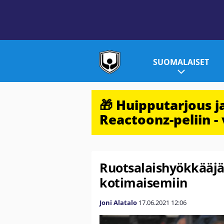
SUOMALAISET
🎁 Huipputarjous 
Reactoonz-peliin - 
Ruotsalaishyökkääjä 
kotimaisemiin
Joni Alatalo
17.06.2021
12:06