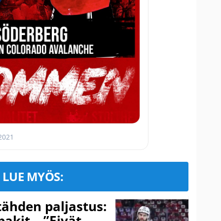
 2021
LUE MYÖS:
ähden paljastus:
pakit – ”Eivät