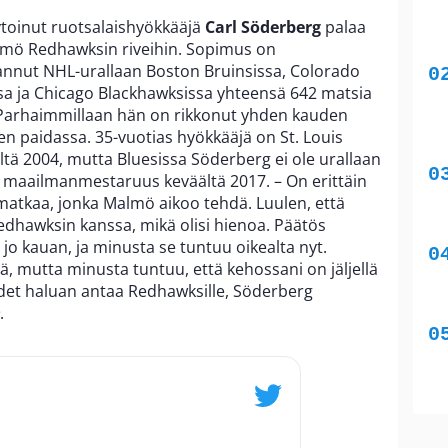
ytoinut ruotsalaishyökkääjä
Carl Söderberg
palaa
lmö Redhawksin riveihin. Sopimus on
annut NHL-urallaan Boston Bruinsissa, Colorado
sa ja Chicago Blackhawksissa yhteensä 642 matsia
. Parhaimmillaan hän on rikkonut yhden kauden
en paidassa. 35-vuotias hyökkääjä on St. Louis
ltä 2004, mutta Bluesissa Söderberg ei ole urallaan
y maailmanmestaruus keväältä 2017. – On erittäin
 matkaa, jonka Malmö aikoo tehdä. Luulen, että
edhawksin kanssa, mikä olisi hienoa. Päätös
jo kauan, ja minusta se tuntuu oikealta nyt.
ä, mutta minusta tuntuu, että kehossani on jäljellä
uodet haluan antaa Redhawksille, Söderberg
.