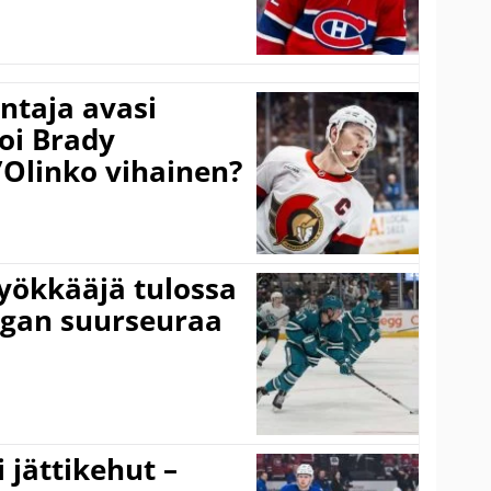
taja avasi
oi Brady
”Olinko vihainen?
yökkääjä tulossa
igan suurseuraa
 jättikehut –