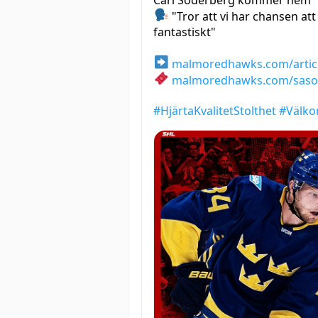
Carl Söderberg kommer hem
"Tror att vi har chansen at
fantastiskt"
malmoredhawks.com/artic
malmoredhawks.com/saso
#HjärtaKvalitetStolthet
#Välk