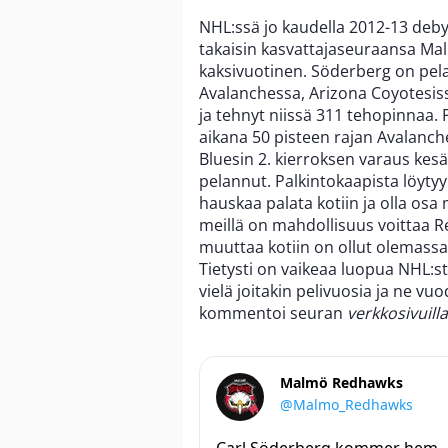
NHL:ssä jo kaudella 2012-13 deb
takaisin kasvattajaseuraansa Ma
kaksivuotinen. Söderberg on pel
Avalanchessa, Arizona Coyotesis
ja tehnyt niissä 311 tehopinnaa
aikana 50 pisteen rajan Avalanch
Bluesin 2. kierroksen varaus kesä
pelannut. Palkintokaapista löyty
hauskaa palata kotiin ja olla osa
meillä on mahdollisuus voittaa R
muuttaa kotiin on ollut olemassa 
Tietysti on vaikeaa luopua NHL:st
vielä joitakin pelivuosia ja ne v
kommentoi seuran
verkkosivuilla
Malmö Redhawks
@Malmo_Redhawks