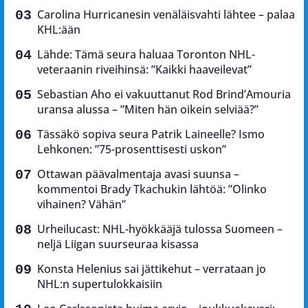
Carolina Hurricanesin venäläisvahti lähtee – palaa
KHL:ään
Lähde: Tämä seura haluaa Toronton NHL-
veteraanin riveihinsä: ”Kaikki haaveilevat”
Sebastian Aho ei vakuuttanut Rod Brind’Amouria
uransa alussa – ”Miten hän oikein selviää?”
Tässäkö sopiva seura Patrik Laineelle? Ismo
Lehkonen: ”75-prosenttisesti uskon”
Ottawan päävalmentaja avasi suunsa –
kommentoi Brady Tkachukin lähtöä: ”Olinko
vihainen? Vähän”
Urheilucast: NHL-hyökkääjä tulossa Suomeen –
neljä Liigan suurseuraa kisassa
Konsta Helenius sai jättikehut – verrataan jo
NHL:n supertulokkaisiin