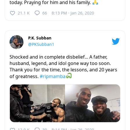
today. Praying for him and his family.
21.1 K
66
8:13 PM · Jan 26, 2020
P.K. Subban
@PKSubban1
Shocked and in complete disbelief... A father,
husband, legend, and idol gone way too soon.
Thank you for the time, the lessons, and 20 years
of greatness.
#ripmamba
12.0 K
30
8:14 PM · Jan 26, 2020