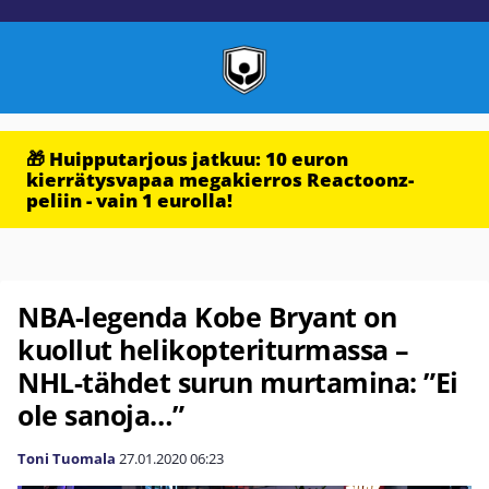
🎁 Huipputarjous jatkuu: 10 euron
kierrätysvapaa megakierros Reactoonz-
peliin - vain 1 eurolla!
NBA-legenda Kobe Bryant on
kuollut helikopteriturmassa –
NHL-tähdet surun murtamina: ”Ei
ole sanoja…”
Toni Tuomala
27.01.2020
06:23