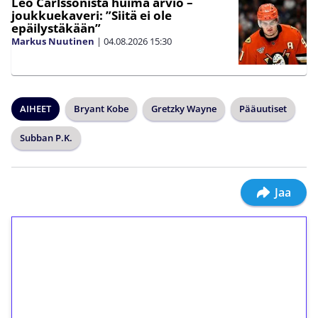
Leo Carlssonista huima arvio –
joukkuekaveri: ”Siitä ei ole
epäilystäkään”
Markus Nuutinen
|
04.08.2026
15:30
AIHEET
Bryant Kobe
Gretzky Wayne
Pääuutiset
Subban P.K.
Jaa
1€ = 10€ arvosta
ilmaiskierroksia ilman
kierrätystä!