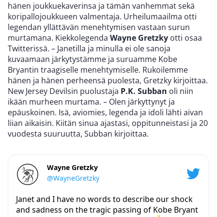
hänen joukkuekaverinsa ja tämän vanhemmat sekä
koripallojoukkueen valmentaja. Urheilumaailma otti
legendan yllättävän menehtymisen vastaan surun
murtamana. Kiekkolegenda
Wayne Gretzky
otti osaa
Twitterissä. – Janetilla ja minulla ei ole sanoja
kuvaamaan järkytystämme ja suruamme Kobe
Bryantin traagiselle menehtymiselle. Rukoilemme
hänen ja hänen perheensä puolesta, Gretzky kirjoittaa.
New Jersey Devilsin puolustaja
P.K. Subban
oli niin
ikään murheen murtama. – Olen järkyttynyt ja
epäuskoinen. Isä, aviomies, legenda ja idoli lähti aivan
liian aikaisin. Kiitän sinua ajastasi, oppitunneistasi ja 20
vuodesta suuruutta, Subban kirjoittaa.
Wayne Gretzky
@WayneGretzky
Janet and I have no words to describe our shock
and sadness on the tragic passing of Kobe Bryant