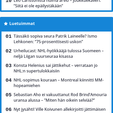
Leo Carlssonista huima arvio – joukkuekaveri:
”Siitä ei ole epäilystäkään”
Luetuimmat
Tässäkö sopiva seura Patrik Laineelle? Ismo
Lehkonen: ”75-prosenttisesti uskon”
Urheilucast: NHL-hyökkääjä tulossa Suomeen –
neljä Liigan suurseuraa kisassa
Konsta Helenius sai jättikehut – verrataan jo
NHL:n supertulokkaisiin
NHL-sopimus kouraan – Montreal kiinnitti MM-
hopeamiehen
Sebastian Aho ei vakuuttanut Rod Brind’Amouria
uransa alussa – ”Miten hän oikein selviää?”
Nyt jysähti! Ville Koivunen allekirjoitti jättimäisen