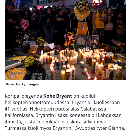
Kuva:
Getty Images
Koripallolegenda
Kobe Bryant
on kuollut
helikopterionnettomuudessa. Bryant oli kuollessaan
41-vuotias. Helikopteri putosi alas Calabasissa
Kaliforniassa. Bryantin lisäksi koneessa oli kahdeksan
ihmistä, joista kenenkään ei uskota selvinneen.
Turmassa kuoli myös Bryantin 13-vuotias tytär Gianna,