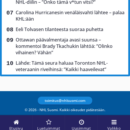
NHL-diilin – ”Onko tämä v*tun vitsi?”
Carolina Hurricanesin venäläisvahti lähtee – palaa
KHL:ään
Eeli Tolvasen tilanteesta suoraa puhetta
Ottawan päävalmentaja avasi suunsa –
kommentoi Brady Tkachukin lähtöä: ”Olinko
vihainen? Vähän”
Lähde: Tämä seura haluaa Toronton NHL-
veteraanin riveihinsä: ”Kaikki haaveilevat”
toimitus@nhlsuomi.com
© 2026 - NHL Suomi. Kaikki oikeudet pidätetään.
Etusivu
Luetuimmat
Uusimmat
Valikko