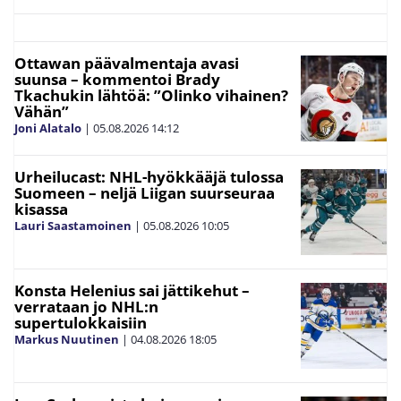
Ottawan päävalmentaja avasi
suunsa – kommentoi Brady
Tkachukin lähtöä: ”Olinko vihainen?
Vähän”
Joni Alatalo
|
05.08.2026
14:12
Urheilucast: NHL-hyökkääjä tulossa
Suomeen – neljä Liigan suurseuraa
kisassa
Lauri Saastamoinen
|
05.08.2026
10:05
Konsta Helenius sai jättikehut –
verrataan jo NHL:n
supertulokkaisiin
Markus Nuutinen
|
04.08.2026
18:05