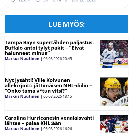
LUE MYÖS:
Tampa Bayn supertähden paljastus:
Buffalo antoi tylyt pakit – ”Eivät
halunneet minua”
Markus Nuutinen
|
06.08.2026
20:45
Nyt jysähti! Ville Koivunen
allekirjoitti jättimäisen NHL-diilin –
”Onko tämä v*tun vitsi?”
Markus Nuutinen
|
06.08.2026
18:15
Carolina Hurricanesin venäläisvahti
lähtee – palaa KHL:ään
Markus Nuutinen
|
06.08.2026
16:26