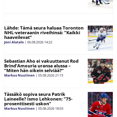
Lähde: Tämä seura haluaa Toronton
NHL-veteraanin riveihinsä: ”Kaikki
haaveilevat”
Joni Alatalo
|
06.08.2026
14:22
Sebastian Aho ei vakuuttanut Rod
Brind’Amouria uransa alussa –
”Miten hän oikein selviää?”
Markus Nuutinen
|
05.08.2026
21:15
Tässäkö sopiva seura Patrik
Laineelle? Ismo Lehkonen: ”75-
prosenttisesti uskon”
Markus Nuutinen
|
05.08.2026
18:03