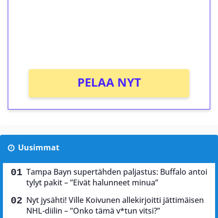
Talleta 1€
Saat heti 50 ilmaiskierrosta Tuohi 1000 -
peliin (arvo 0,20€ per kierros)!
Ei kierrätysvaatimusta!
PELAA NYT
Uusimmat
Tampa Bayn supertähden paljastus: Buffalo antoi
tylyt pakit – ”Eivät halunneet minua”
Nyt jysähti! Ville Koivunen allekirjoitti jättimäisen
NHL-diilin – ”Onko tämä v*tun vitsi?”