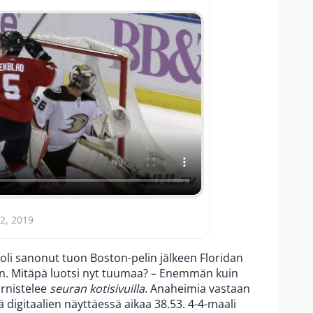
2, 2019
oli sanonut tuon Boston-pelin jälkeen Floridan
. Mitäpä luotsi nyt tuumaa? – Enemmän kuin
irnistelee
seuran kotisivuilla
. Anaheimia vastaan
 digitaalien näyttäessä aikaa 38.53. 4-4-maali