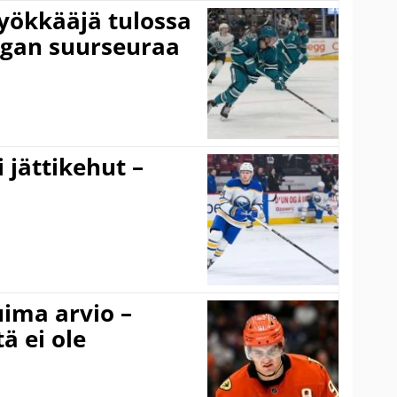
yökkääjä tulossa
igan suurseuraa
 jättikehut –
uima arvio –
ä ei ole