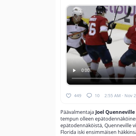
449
10
2:55 AM · Nov 2
Päävalmentaja
Joel Quenneville
tempun olleen epätodennäköinen
epätodennäköistä, Quenneville v
Florida iski ensimmäisen häkkinsä