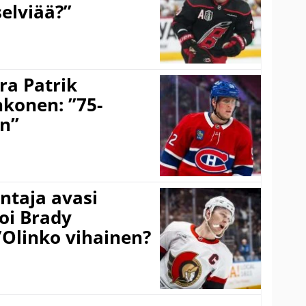
selviää?”
ra Patrik
hkonen: ”75-
on”
taja avasi
oi Brady
”Olinko vihainen?