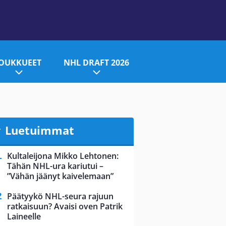
JOUKKUEET
NHL DRAFT 2026
Luetuimmat
Kultaleijona Mikko Lehtonen:
Tähän NHL-ura kariutui –
”Vähän jäänyt kaivelemaan”
Päätyykö NHL-seura rajuun
ratkaisuun? Avaisi oven Patrik
Laineelle