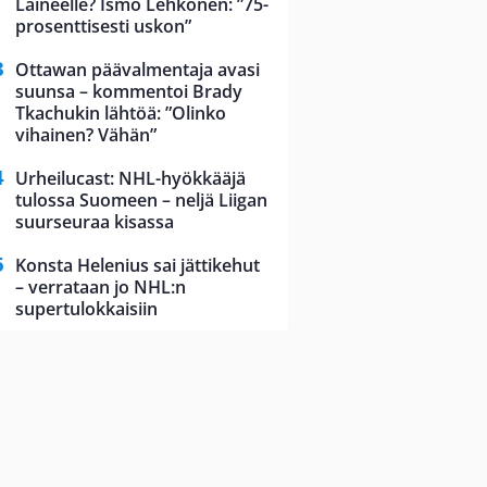
Laineelle? Ismo Lehkonen: ”75-
prosenttisesti uskon”
Ottawan päävalmentaja avasi
suunsa – kommentoi Brady
Tkachukin lähtöä: ”Olinko
vihainen? Vähän”
Urheilucast: NHL-hyökkääjä
tulossa Suomeen – neljä Liigan
suurseuraa kisassa
Konsta Helenius sai jättikehut
– verrataan jo NHL:n
supertulokkaisiin