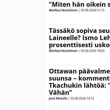
”Miten hän oikein 
Markus Nuutinen
|
05.08.2026
21:15
Tässäkö sopiva seu
Laineelle? Ismo Le
prosenttisesti usk
Markus Nuutinen
|
05.08.2026
18:03
Ottawan päävalmen
suunsa – komment
Tkachukin lähtöä: 
Vähän”
Joni Alatalo
|
05.08.2026
14:12