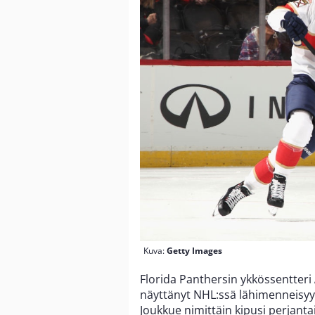
Kuva:
Getty Images
Florida Panthersin ykkössentteri
näyttänyt NHL:ssä lähimenneisyyd
Joukkue nimittäin kipusi perjant