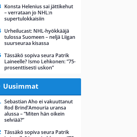
Konsta Helenius sai jättikehut
– verrataan jo NHL:n
supertulokkaisiin
Urheilucast: NHL-hyökkääjä
tulossa Suomeen – neljä Liigan
suurseuraa kisassa
Tässäkö sopiva seura Patrik
Laineelle? Ismo Lehkonen: ”75-
prosenttisesti uskon”
Uusimmat
Sebastian Aho ei vakuuttanut
Rod Brind’Amouria uransa
alussa – ”Miten hän oikein
selviää?”
Tässäkö sopiva seura Patrik