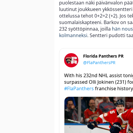
puolestaan näki päivänvalon päät
luutinut joukkueen ykkössentteri 
ottelussa tehot 0+2=2 (+2). Jos t
suomalaiskapteeni. Barkov on saa
232 syöttöpinnaa, joilla
hän nousi
kolmanneksi
. Sentteri pudotti 
Florida Panthers PR
@FlaPanthersPR
With his 232nd NHL assist ton
surpassed Olli Jokinen (231) fo
#FlaPanthers
franchise history