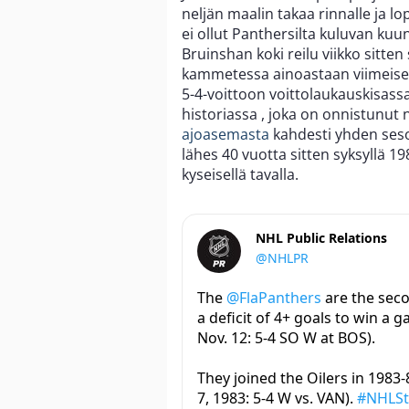
neljän maalin takaa rinnalle ja 
ei ollut Panthersilta kuluvan ku
Bruinshan koki reilu viikko sitte
kammetessa ainoastaan viimeisen 
5-4-voittoon voittolaukauskisassa
historiassa , joka on onnistunu
ajoasemasta
kahdesti yhden ses
lähes 40 vuotta sitten syksyllä 1
kyseisellä tavalla.
NHL Public Relations
@NHLPR
The
@FlaPanthers
are the sec
a deficit of 4+ goals to win a 
Nov. 12: 5-4 SO W at BOS).
They joined the Oilers in 1983-
7, 1983: 5-4 W vs. VAN).
#NHLSt