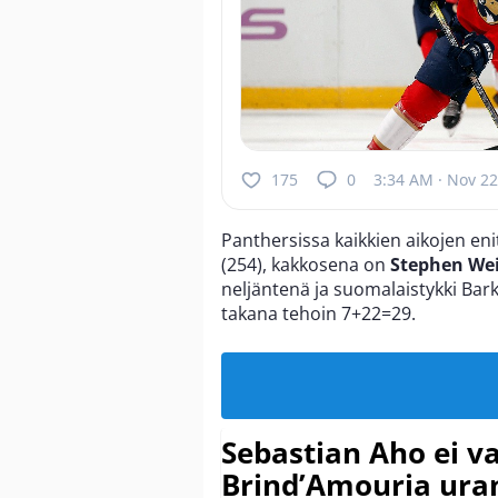
175
0
3:34 AM · Nov 22
Panthersissa kaikkien aikojen en
(254), kakkosena on
Stephen We
neljäntenä ja suomalaistykki Bar
takana tehoin 7+22=29.
Sebastian Aho ei v
Brind’Amouria uran