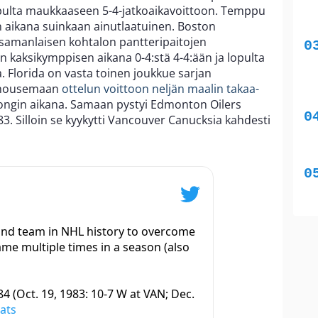
lopulta maukkaaseen 5-4-jatkoaikavoittoon. Temppu
un aikana suinkaan ainutlaatuinen. Boston
n samanlaisen kohtalon pantteripaitojen
kaksikymppisen aikana 0-4:stä 4-4:ään ja lopulta
. Florida on vasta toinen joukkue sarjan
t nousemaan
ottelun voittoon neljän maalin takaa-
ongin aikana. Samaan pystyi Edmonton Oilers
983. Silloin se kyykytti Vancouver Canucksia kahdesti
ond team in NHL history to overcome
game multiple times in a season (also
84 (Oct. 19, 1983: 10-7 W at VAN; Dec.
ats