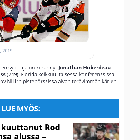
, 2019
iten syöttöjä on kerännyt
Jonathan Huberdeau
iss
(249). Florida keikkuu itäisessä konferenssissa
kov NHL:n pistepörssissä aivan terävimmän kärjen
LUE MYÖS:
akuuttanut Rod
sa alussa –