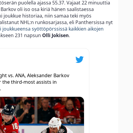
öserän puolella ajassa 55.37. Vajaat 22 minuuttia
Barkov oli iso osa kiriä hänen saalistaessa
eki joukkue historiaa, niin samaa teki myös
listanut NHL:n runkosarjassa, eli Panthersissa nyt
 joukkueensa syöttöpörssissä kaikkien aikojen
taakseen 231 napsun
Olli Jokisen
.
ight vs. ANA, Aleksander Barkov
r the third-most assists in
.