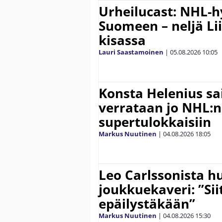
Urheilucast: NHL-h
Suomeen – neljä Li
kisassa
Lauri Saastamoinen
|
05.08.2026
10:05
Konsta Helenius sai
verrataan jo NHL:n
supertulokkaisiin
Markus Nuutinen
|
04.08.2026
18:05
Leo Carlssonista h
joukkuekaveri: ”Siit
epäilystäkään”
Markus Nuutinen
|
04.08.2026
15:30