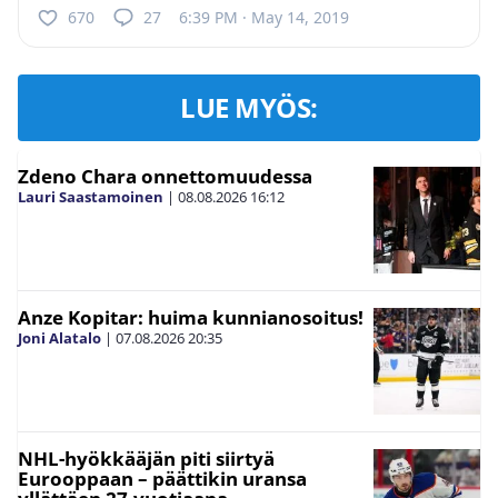
670
27
6:39 PM · May 14, 2019
LUE MYÖS:
Zdeno Chara onnettomuudessa
Lauri Saastamoinen
|
08.08.2026
16:12
Anze Kopitar: huima kunnianosoitus!
Joni Alatalo
|
07.08.2026
20:35
NHL-hyökkääjän piti siirtyä
Eurooppaan – päättikin uransa