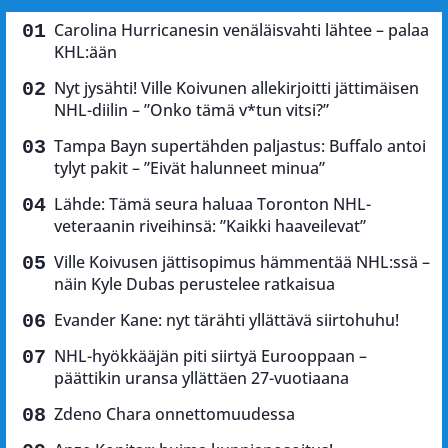
Carolina Hurricanesin venäläisvahti lähtee – palaa
KHL:ään
Nyt jysähti! Ville Koivunen allekirjoitti jättimäisen
NHL-diilin – ”Onko tämä v*tun vitsi?”
Tampa Bayn supertähden paljastus: Buffalo antoi
tylyt pakit – ”Eivät halunneet minua”
Lähde: Tämä seura haluaa Toronton NHL-
veteraanin riveihinsä: ”Kaikki haaveilevat”
Ville Koivusen jättisopimus hämmentää NHL:ssä –
näin Kyle Dubas perustelee ratkaisua
Evander Kane: nyt tärähti yllättävä siirtohuhu!
NHL-hyökkääjän piti siirtyä Eurooppaan –
päättikin uransa yllättäen 27-vuotiaana
Zdeno Chara onnettomuudessa