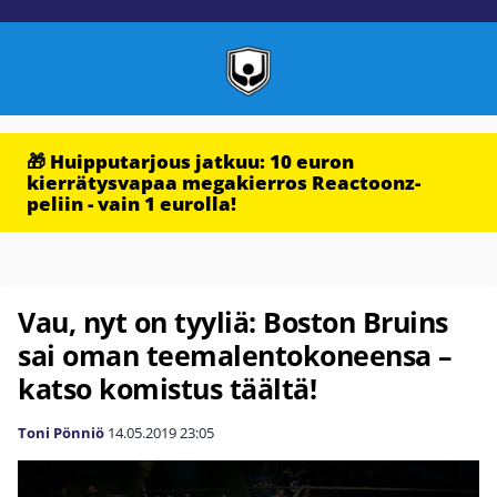
🎁 Huipputarjous jatkuu: 10 euron
kierrätysvapaa megakierros Reactoonz-
peliin - vain 1 eurolla!
Vau, nyt on tyyliä: Boston Bruins
sai oman teemalentokoneensa –
katso komistus täältä!
Toni Pönniö
14.05.2019
23:05