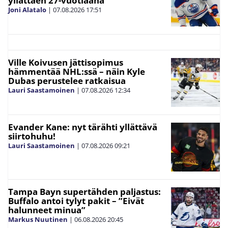
yllättäen 27-vuotiaana
Joni Alatalo
|
07.08.2026
17:51
Ville Koivusen jättisopimus
hämmentää NHL:ssä – näin Kyle
Dubas perustelee ratkaisua
Lauri Saastamoinen
|
07.08.2026
12:34
Evander Kane: nyt tärähti yllättävä
siirtohuhu!
Lauri Saastamoinen
|
07.08.2026
09:21
Tampa Bayn supertähden paljastus:
Buffalo antoi tylyt pakit – ”Eivät
halunneet minua”
Markus Nuutinen
|
06.08.2026
20:45