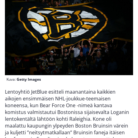
Kuva:
Getty Images
Lentoyhtiö JetBlue esitteli maanantaina kaikkien
aikojen ensimmäisen NHL-joukkue-teemaisen
koneensa, kun Bear Force One -nimeä kantava
komistus valmistautui Bostonissa sijaisevalta Loganin
lentokentältä lähtöön kohti Raleighia. Kone oli
maalattu kaupungin ylpeyden Boston Bruinsin värein
ja kuljetti ”neitsytmatkallaan” Bruinsin faneja itäisen