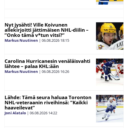
Nyt jysähti! Ville Koivunen
allekirjoitti jättimäisen NHL-diilin –
”Onko tämä v*tun vitsi?”
Markus Nuutinen
|
06.08.2026
18:15
Carolina Hurricanesin venäläisvahti
lähtee – palaa KHL:ään
Markus Nuutinen
|
06.08.2026
16:26
Lähde: Tämä seura haluaa Toronton
NHL-veteraanin riveihinsä: ”Kaikki
haaveilevat”
Joni Alatalo
|
06.08.2026
14:22