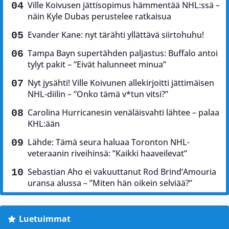
Ville Koivusen jättisopimus hämmentää NHL:ssä –
näin Kyle Dubas perustelee ratkaisua
Evander Kane: nyt tärähti yllättävä siirtohuhu!
Tampa Bayn supertähden paljastus: Buffalo antoi
tylyt pakit – ”Eivät halunneet minua”
Nyt jysähti! Ville Koivunen allekirjoitti jättimäisen
NHL-diilin – ”Onko tämä v*tun vitsi?”
Carolina Hurricanesin venäläisvahti lähtee – palaa
KHL:ään
Lähde: Tämä seura haluaa Toronton NHL-
veteraanin riveihinsä: ”Kaikki haaveilevat”
Sebastian Aho ei vakuuttanut Rod Brind’Amouria
uransa alussa – ”Miten hän oikein selviää?”
Luetuimmat