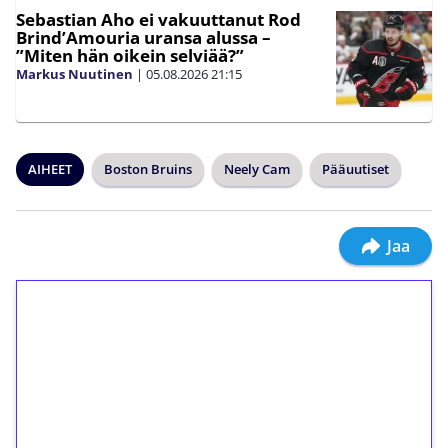
Sebastian Aho ei vakuuttanut Rod
Brind’Amouria uransa alussa –
”Miten hän oikein selviää?”
Markus Nuutinen
|
05.08.2026
21:15
AIHEET
Boston Bruins
Neely Cam
Pääuutiset
Jaa
1€ = 10€ arvosta
ilmaiskierroksia ilman
kierrätystä!
Talleta 1€