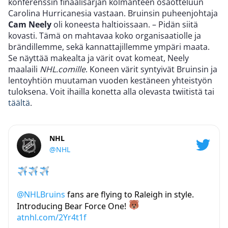
konferenssin finaalisarjan kolmanteen osaotteluun
Carolina Hurricanesia vastaan. Bruinsin puheenjohtaja
Cam Neely
oli koneesta haltioissaan. – Pidän siitä
kovasti. Tämä on mahtavaa koko organisaatiolle ja
brändillemme, sekä kannattajillemme ympäri maata.
Se näyttää makealta ja värit ovat komeat, Neely
maalaili
NHL.comille
. Koneen värit syntyivät Bruinsin ja
lentoyhtiön muutaman vuoden kestäneen yhteistyön
tuloksena. Voit ihailla konetta alla olevasta twiitistä tai
täältä
.
NHL
@NHL
@NHLBruins
fans are flying to Raleigh in style.
Introducing Bear Force One!
atnhl.com/2Yr4t1f