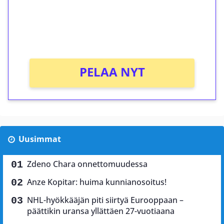
Saat heti 50 ilmaiskierrosta Tuohi 1000 -
peliin (arvo 0,20€ per kierros)!
Ei kierrätysvaatimusta!
PELAA NYT
Uusimmat
Zdeno Chara onnettomuudessa
Anze Kopitar: huima kunnianosoitus!
NHL-hyökkääjän piti siirtyä Eurooppaan –
päättikin uransa yllättäen 27-vuotiaana